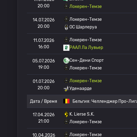
20:00
Локерен-Темзе
Локерен-Темзе
14.07.2026
20:00
OC Шарлеруа
Локерен-Темзе
11.07.2026
16:00
РААЛ Ла Лувьер
Сен-Дени Спорт
05.07.2026
19:00
Локерен-Темзе
Локерен-Темзе
01.07.2026
20:00
Уденаарде
Дата / Время
Бельгия:
Челленджер Про-Лиг
K. Lierse S.K.
17.04.2026
21:00
Локерен-Темзе
Локерен-Темзе
10.04.2026