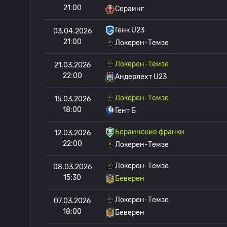
21:00
Сераинг
Генк U23
03.04.2026
21:00
Локерен-Темзе
Локерен-Темзе
21.03.2026
22:00
Андерлехт U23
Локерен-Темзе
15.03.2026
18:00
Гент Б
Бораинские франки
12.03.2026
22:00
Локерен-Темзе
Локерен-Темзе
08.03.2026
15:30
Беверен
Локерен-Темзе
07.03.2026
18:00
Беверен