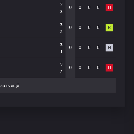
2
0
0
0
0
П
3
1
0
0
0
0
В
2
1
0
0
0
0
Н
1
3
0
0
0
0
П
2
зать ещё