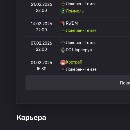
Локерен-Темзе
21.02.2026
22:00
Ломмель
RWDM
14.02.2026
22:00
Локерен-Темзе
Локерен-Темзе
07.02.2026
22:00
OC Шарлеруа
Кортрай
01.02.2026
15:30
Локерен-Темзе
Пока
Карьера