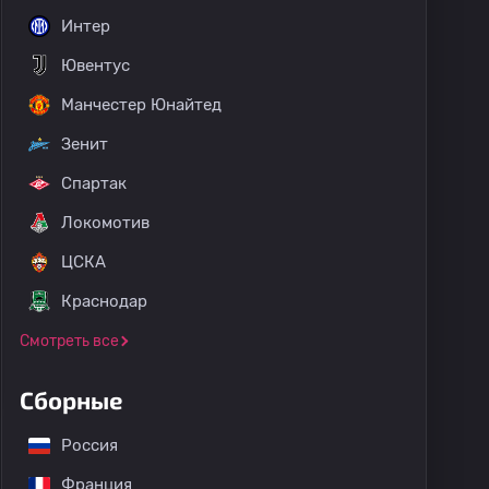
Интер
Ювентус
Манчестер Юнайтед
Зенит
Спартак
Локомотив
ЦСКА
Краснодар
Смотреть все
Сборные
Россия
Франция