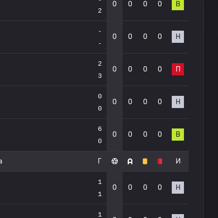
0
0
0
0
В
2
-
0
0
0
0
Н
-
2
0
0
0
0
П
3
0
0
0
0
0
Н
0
6
0
0
0
0
В
0
а
Г
И
1
0
0
0
0
Н
1
1