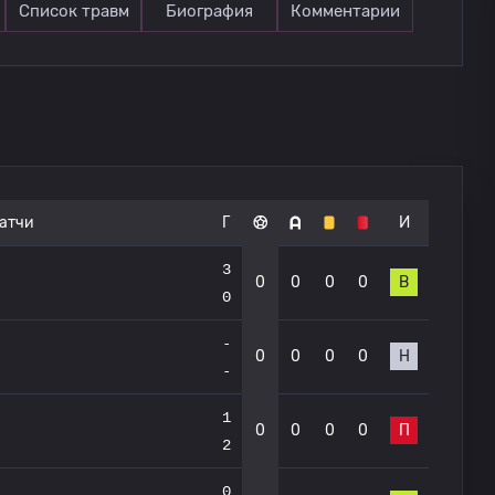
Список травм
Биография
Комментарии
атчи
Г
И
3
0
0
0
0
В
0
-
0
0
0
0
Н
-
1
0
0
0
0
П
2
0