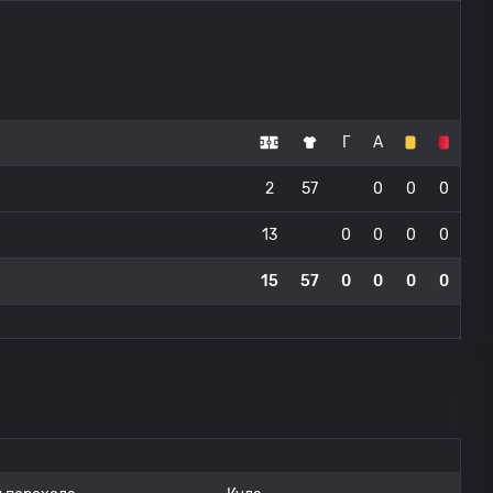
Г
А
2
57
0
0
0
13
0
0
0
0
15
57
0
0
0
0