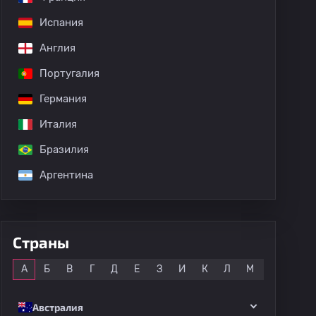
Испания
Англия
Португалия
Германия
Италия
Бразилия
Аргентина
Страны
Все
А
Б
В
Г
Д
Е
З
И
К
Л
М
Н
О
Австралия