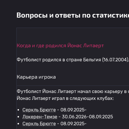
Вопросы и ответы по статистик
Когда и где родился Йонас Литаерт
Футболист родился в стране Бельгия (16.07.2004)
Карьера игрока
Футболист Йонас Литаерт начал свою карьеру в 
Йонас Литаерт играл в следующих клубах:
Серкль Брюгге
- 08.09.2025-
Локерен-Темзе
- 30.06.2026-08.09.2025
Серкль Брюгге
- 08.09.2025-