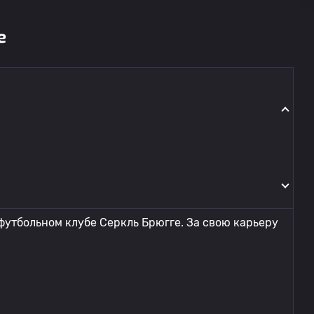
е
.
футбольном клубе Серкль Брюгге. За свою карьеру