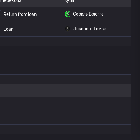
 перехода
Куда
Серкль Брюгге
Return from loan
Локерен-Темзе
Loan