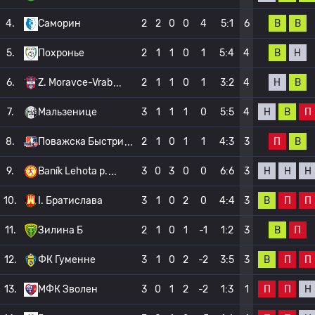
В
В
4.
Саморин
2
2
0
0
4
5:1
6
В
Н
5.
Похронье
2
1
1
0
1
5:4
4
Н
В
6.
Z. Moravce-Vrab
2
1
1
0
1
3:2
4
Н
В
П
7.
Мальзенице
3
1
1
1
0
5:5
4
П
В
8.
Поважска Быстри
2
1
0
1
1
4:3
3
Н
Н
Н
9.
Baník Lehota p.
3
0
3
0
0
6:6
3
В
П
П
10.
I. Братислава
3
1
0
2
0
4:4
3
В
П
11.
Зилина Б
2
1
0
1
-1
1:2
3
В
П
П
12.
ФК Гуменне
3
1
0
2
-2
3:5
3
П
П
Н
13.
МФК Зволен
3
0
1
2
-2
1:3
1