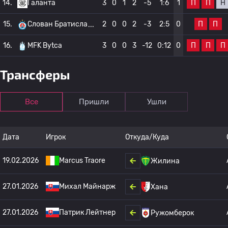
П
П
Н
14.
Галанта
3
0
1
2
-5
1:6
1
П
П
15.
Слован Братисла
2
0
0
2
-3
2:5
0
П
П
П
16.
MFK Bytca
3
0
0
3
-12
0:12
0
Трансферы
Все
Пришли
Ушли
Дата
Игрок
Откуда/Куда
19.02.2026
Marcus Traore
Жилина
27.01.2026
Михал Майнарж
Хана
27.01.2026
Патрик Лейтнер
Ружомберок