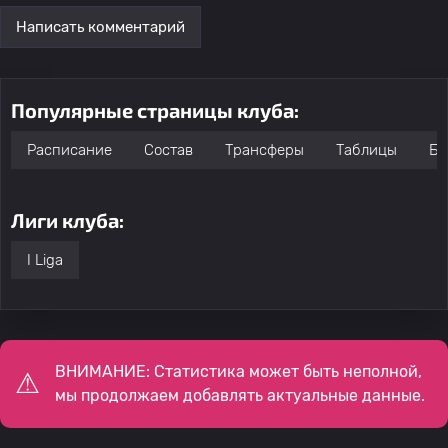
Написать комментарий
Популярные страницы клуба:
Расписание
Состав
Трансферы
Таблицы
Бо
Лиги клуба:
I Liga
ВНИМАНИЕ: Статистика может быть неполной,
мы продолжаем добавлять актуальные данные.