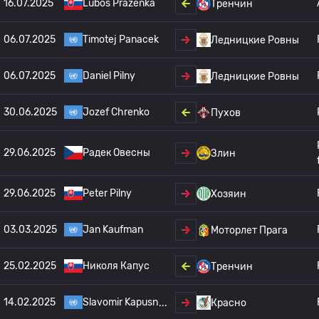
16.07.2025
Lubos Prazenka
Тренчин
06.07.2025
Timotej Panacek
Ледницкие Ровны
06.07.2025
Daniel Pilny
Ледницкие Ровны
30.06.2025
Jozef Chrenko
Пухов
29.06.2025
Радек Овесны
Злин
29.06.2025
Peter Pilny
Хозяин
03.03.2025
Jan Kaufman
Моторлет Прага
25.02.2025
Николя Капус
Тренчин
14.02.2025
Slavomir Kapusn
Красно