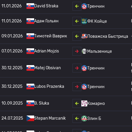
11.01.2026
David Straka
Тренчин
11.01.2026
Адам Гольян
ФК Койце
09.01.2026
Тимотей Ваврик
Поважска Быстрица
07.01.2026
Adrian Mojzis
Мальзенице
30.12.2025
Matej Obsivan
Тренчин
30.12.2025
Lubos Prazenka
Тренчин
10.09.2025
B. Sluka
Комарно
24.07.2025
Stepan Marcanik
Злин Б