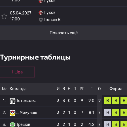
17:00
Пухов
Пухов
03.04.2027
17:00
Trencin B
Показать ещё
Турнирные таблицы
I Liga
№
Команда
И
В
Н
П
РГ
Г
О
Форма
В
В
В
1.
Петржалка
3
3
0
0
9
9:0
9
Н
В
В
2.
L. Микулаш
3
2
1
0
7
8:1
7
Н
В
В
3.
Прешов
3
2
1
0
2
4:2
7