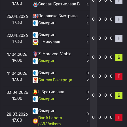
0
0
0
0
Н
17:00
Слован Братислава B
1
Поважска Быстрица
1
25.04.2026
0
0
0
0
Н
17:30
Саморин
1
Саморин
1
22.04.2026
0
0
0
0
Н
17:30
L. Микулаш
1
Z. Moravce-Vrable
1
17.04.2026
0
0
0
0
В
19:00
Саморин
2
Саморин
0
11.04.2026
0
0
0
0
П
17:00
Банска Быстрица
2
I. Братислава
0
03.04.2026
0
0
0
0
В
15:00
Саморин
2
Саморин
0
28.03.2026
0
0
0
0
П
Baník Lehota
17:00
1
p.Vtáčnikom