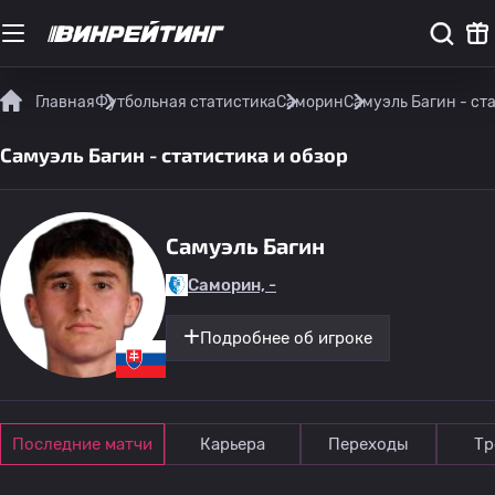
Главная
Футбольная статистика
Саморин
Самуэль Багин - ст
Самуэль Багин - статистика и обзор
Самуэль Багин
Саморин, -
Подробнее об игроке
Последние матчи
Карьера
Переходы
Тр