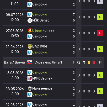
0
0
0
0
Н
11:00
Саморин
2
Саморин
7
08.07.2026
0
0
0
0
В
19:00
MŠK Senec
0
I. Братислава
2
27.06.2026
0
0
0
0
П
10:30
Саморин
0
DAC 1904
2
20.06.2026
0
0
0
0
В
12:00
Саморин
3
Дата / Время
Словакия:
Лига 1
Г
И
Саморин
3
15.05.2026
0
0
0
0
В
18:00
МФК Зволен
1
Мальзенице
2
08.05.2026
0
0
0
0
В
18:00
Саморин
3
Саморин
1
02.05.2026