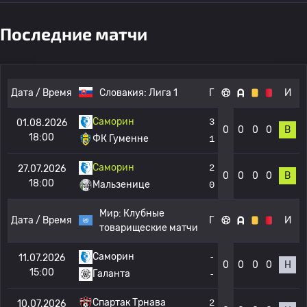
Последние матчи
Дата / Время
Словакия:
Лига 1
Г
И
Саморин
3
01.08.2026
0
0
0
0
В
18:00
ФК Гуменне
1
Саморин
2
27.07.2026
0
0
0
0
В
18:00
Мальзенице
0
Мир:
Клубные
Дата / Время
Г
И
товарищеские матчи
Саморин
-
11.07.2026
0
0
0
0
Н
15:00
Галанта
-
Спартак Трнава
2
10.07.2026