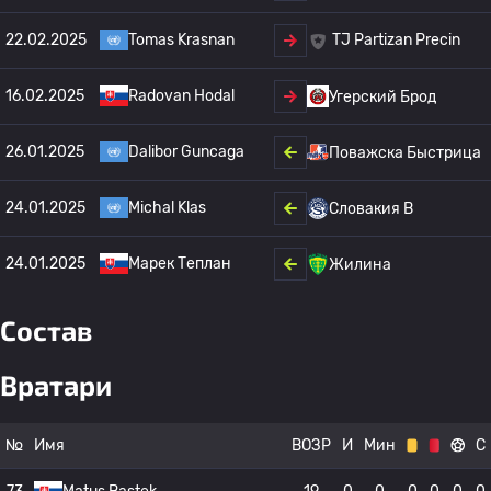
22.02.2025
Tomas Krasnan
TJ Partizan Precin
16.02.2025
Radovan Hodal
Угерский Брод
26.01.2025
Dalibor Guncaga
Поважска Быстрица
24.01.2025
Michal Klas
Словакия B
24.01.2025
Марек Теплан
Жилина
Состав
Вратари
№
Имя
ВОЗР
И
Мин
С