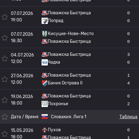
Поважска Быстрица
0
07.07.2026
19:00
Попрад
0
Кисуцке-Нове-Место
0
07.07.2026
18:30
Поважска Быстрица
0
Поважска Быстрица
3
04.07.2026
12:00
Чадка
0
Поважска Быстрица
1
27.06.2026
12:00
Баник Острава II
4
Поважска Быстрица
0
19.06.2026
18:00
Похронье
2
Дата / Время
Словакия:
Лига 1
Таблица
Пухов
0
15.05.2026
18:00
Поважска Быстрица
1