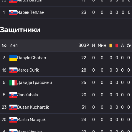
73
Matus Bastek
19
0
0
0
0
0
0
1
Марек Теплан
23
0
0
0
0
0
0
Защитники
№
Имя
ВОЗР
И
Мин
А
3
Danylo Chaban
22
0
0
0
0
0
0
16
Maros Curik
28
0
0
0
0
0
0
5
Давиде Грассини
25
0
0
0
0
0
0
5
Jan Kubala
20
0
0
0
0
0
0
23
Dusan Kucharcik
31
0
0
0
0
0
0
20
Martin Matejcik
23
0
0
0
0
0
0