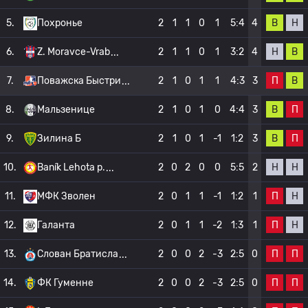
В
Н
5.
Похронье
2
1
1
0
1
5:4
4
Н
В
6.
Z. Moravce-Vrab
2
1
1
0
1
3:2
4
П
В
7.
Поважска Быстри
2
1
0
1
1
4:3
3
В
П
8.
Мальзенице
2
1
0
1
0
4:4
3
В
П
9.
Зилина Б
2
1
0
1
-1
1:2
3
Н
Н
10.
Baník Lehota p.
2
0
2
0
0
5:5
2
П
Н
11.
МФК Зволен
2
0
1
1
-1
1:2
1
П
Н
12.
Галанта
2
0
1
1
-2
1:3
1
П
П
13.
Слован Братисла
2
0
0
2
-3
2:5
0
П
П
14.
ФК Гуменне
2
0
0
2
-3
2:5
0