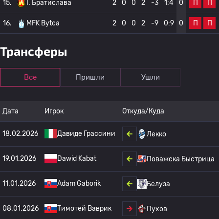
П
П
15.
I. Братислава
2
0
0
2
-3
1:4
0
П
П
16.
MFK Bytca
2
0
0
2
-9
0:9
0
Трансферы
Все
Пришли
Ушли
Дата
Игрок
Откуда/Куда
18.02.2026
Давиде Грассини
Лекко
19.01.2026
Dawid Kabat
Поважска Быстрица
11.01.2026
Adam Gaborik
Белуза
08.01.2026
Тимотей Ваврик
Пухов