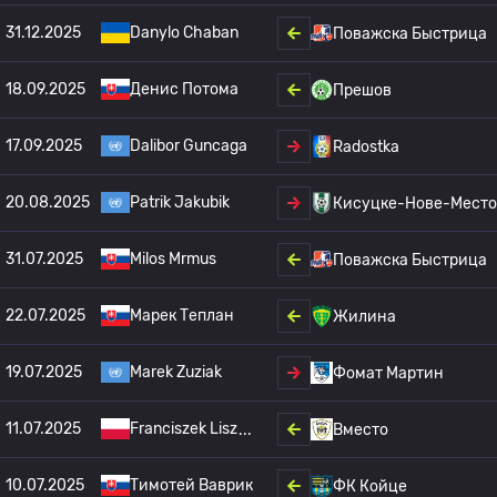
31.12.2025
Danylo Chaban
Поважска Быстрица
18.09.2025
Денис Потома
Прешов
17.09.2025
Dalibor Guncaga
Radostka
20.08.2025
Patrik Jakubik
Кисуцке-Нове-Место
31.07.2025
Milos Mrmus
Поважска Быстрица
22.07.2025
Марек Теплан
Жилина
19.07.2025
Marek Zuziak
Фомат Мартин
11.07.2025
Franciszek Lisz
Вместо
10.07.2025
Тимотей Ваврик
ФК Койце