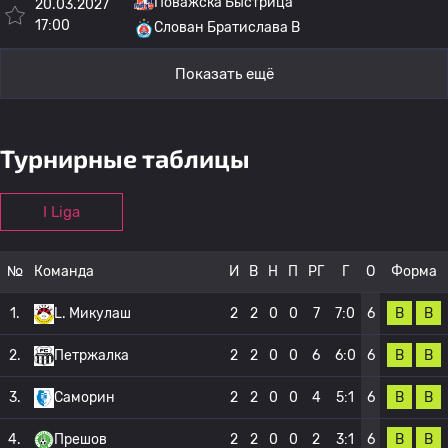
Поважска Быстрица
20.03.2027
17:00
Слован Братислава B
Показать ещё
Турнирные таблицы
I Liga
№
Команда
И
В
Н
П
РГ
Г
О
Форма
В
В
1.
L. Микулаш
2
2
0
0
7
7:0
6
В
В
2.
Петржалка
2
2
0
0
6
6:0
6
В
В
3.
Саморин
2
2
0
0
4
5:1
6
В
В
4.
Прешов
2
2
0
0
2
3:1
6