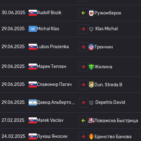
30.06.2025
Rudolf Bozik
Ружомберок
29.06.2025
Michal Klas
Klas Michal
29.06.2025
Lubos Prazenka
Тренчин
29.06.2025
Марек Теплан
Жилина
29.06.2025
Славомир Пагач
Dun. Streda B
29.06.2025
Давид Альберто
Depetris David
27.02.2025
Marek Vaclav
Поважска Быстрица
24.02.2025
Лукаш Яносик
Единство Банова