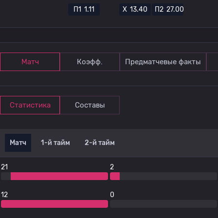
П1
1.11
Х
13.40
П2
27.00
Матч
Коэфф.
Предматчевые факты
Статистика
Составы
Матч
1-й тайм
2-й тайм
21
2
12
0