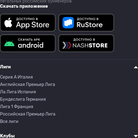
легальных российских букмекеров.
Скачать приложение
Лиги
Серия A Италия
Английская Премьер Лига
Ла Лига Испания
Бундеслига Германия
Лига 1 Франция
Российская Премьер Лига
Все лиги
Клубы