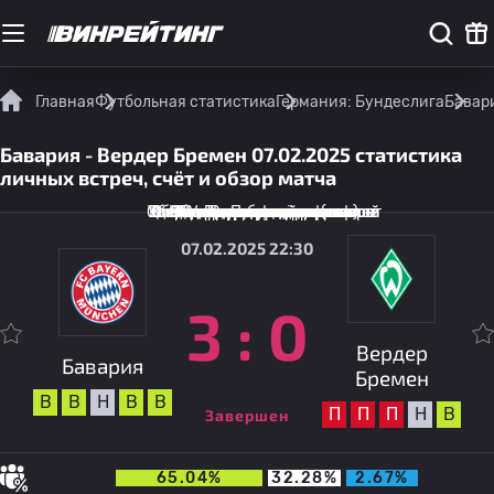
Главная
Футбольная статистика
Германия: Бундеслига
Бавари
Бавария - Вердер Бремен 07.02.2025 статистика
личных встреч, счёт и обзор матча
Общее количество защит ворот
Удары за пределами штрафной
Всего предотвращённых голов
Общее время владения мячом
Ожидаемое количество голов
Всего передач мяча (пас)
Общее количество фолов
Всего голевых моментов
Всего красных карточек
Всего желтых карточек
Точные передачи мяча
Процент передач мяча
Удары заблокированы
Удары в створ ворот
Всего офсайдов
Удары от ворот
Всего угловых
Промахи
07.02.2025 22:30
3
:
0
Вердер
Бавария
Бремен
В
В
Н
В
В
П
П
П
Н
В
Завершен
65.04%
32.28%
2.67%