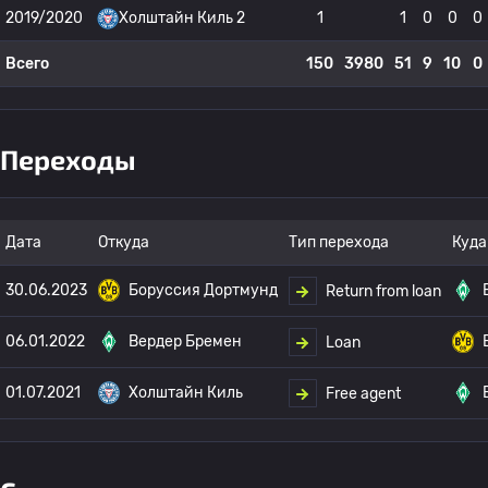
2019/2020
Холштайн Киль 2
1
1
0
0
0
Всего
150
3980
51
9
10
0
Переходы
Дата
Откуда
Тип перехода
Куда
30.06.2023
Боруссия Дортмунд
Return from loan
06.01.2022
Вердер Бремен
Loan
01.07.2021
Холштайн Киль
Free agent