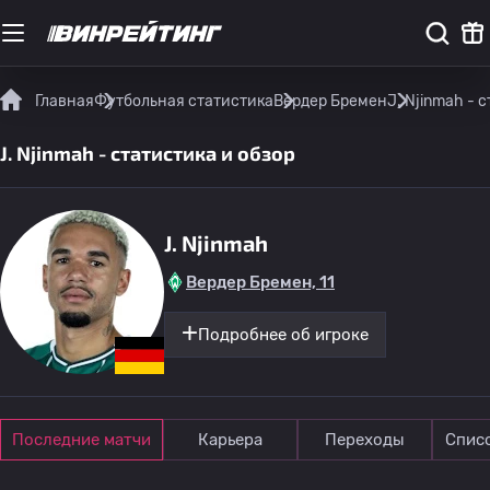
Главная
Футбольная статистика
Вердер Бремен
J. Njinmah - 
J. Njinmah - статистика и обзор
J. Njinmah
Вердер Бремен, 11
Подробнее об игроке
Последние матчи
Карьера
Переходы
Спис