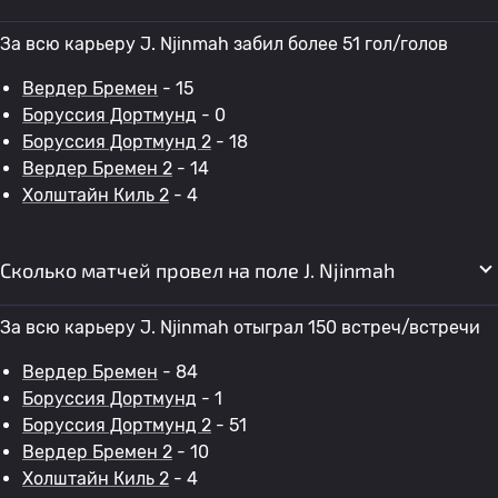
За всю карьеру J. Njinmah забил более 51 гол/голов
Вердер Бремен
- 15
Боруссия Дортмунд
- 0
Боруссия Дортмунд 2
- 18
Вердер Бремен 2
- 14
Холштайн Киль 2
- 4
Сколько матчей провел на поле J. Njinmah
За всю карьеру J. Njinmah отыграл 150 встреч/встречи
Вердер Бремен
- 84
Боруссия Дортмунд
- 1
Боруссия Дортмунд 2
- 51
Вердер Бремен 2
- 10
Холштайн Киль 2
- 4