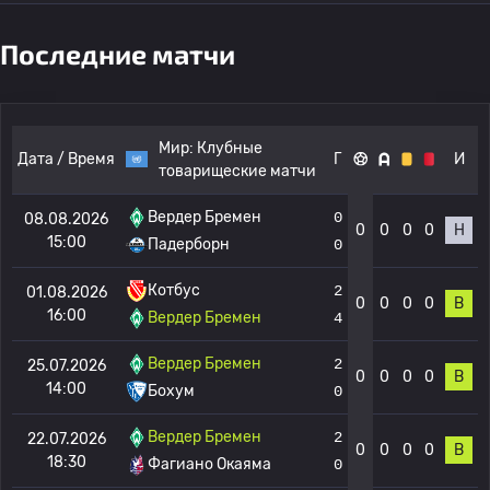
Последние матчи
Мир:
Клубные
Дата / Время
Г
И
товарищеские матчи
Вердер Бремен
0
08.08.2026
0
0
0
0
Н
15:00
Падерборн
0
Котбус
2
01.08.2026
0
0
0
0
В
16:00
Вердер Бремен
4
Вердер Бремен
2
25.07.2026
0
0
0
0
В
14:00
Бохум
0
Вердер Бремен
2
22.07.2026
0
0
0
0
В
18:30
Фагиано Окаяма
0