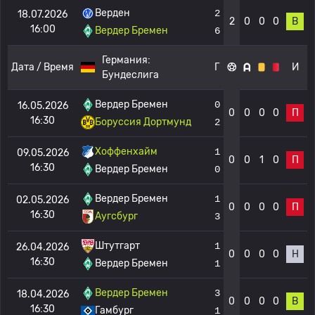
Верден
2
18.07.2026
2
0
0
0
В
16:00
Вердер Бремен
6
Германия:
Дата / Время
Г
И
Бундеслига
Вердер Бремен
0
16.05.2026
0
0
0
0
П
16:30
Боруссия Дортмунд
2
Хоффенхайм
1
09.05.2026
0
0
1
0
П
16:30
Вердер Бремен
0
Вердер Бремен
1
02.05.2026
0
0
0
0
П
16:30
Аугсбург
3
Штутгарт
1
26.04.2026
0
0
0
0
Н
16:30
Вердер Бремен
1
Вердер Бремен
3
18.04.2026
0
0
0
0
В
16:30
Гамбург
1