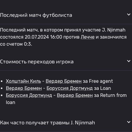
Последний матч футболиста
Последний матч, в котором принял участие J. Njinmah
состоялся 20.07.2024 16:00 против
Лечче
и закончился
со счетом 0:3.
Стоимость переходов игрока
Холштайн Киль
-
Вердер Бремен
за Free agent
Вердер Бремен
-
Боруссия Дортмунд
за Loan
Боруссия Дортмунд
-
Вердер Бремен
за Return from
loan
Как часто получает травмы J. Njinmah