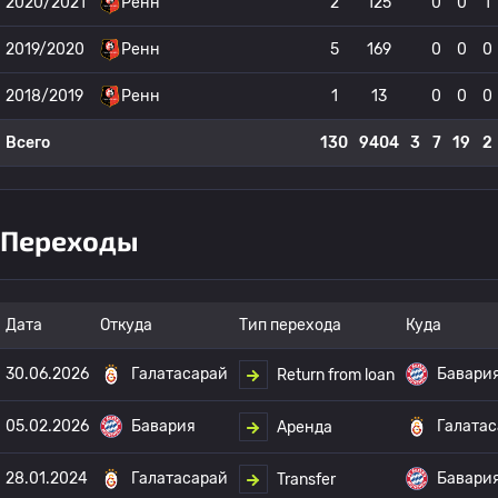
2020/2021
Ренн
2
125
0
0
1
2019/2020
Ренн
5
169
0
0
0
2018/2019
Ренн
1
13
0
0
0
Всего
130
9404
3
7
19
2
Переходы
Дата
Откуда
Тип перехода
Куда
30.06.2026
Галатасарай
Бавари
Return from loan
05.02.2026
Бавария
Галата
Аренда
28.01.2024
Галатасарай
Бавари
Transfer