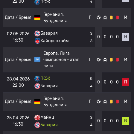
22:00
ПСЖ
1
Германия:
Дата / Время
Г
И
Бундеслига
Бавария
3
02.05.2026
0
0
0
0
Н
16:30
Хайнденхайм
3
Европа:
Лига
Дата / Время
чемпионов - этап
Г
И
лиги
ПСЖ
5
28.04.2026
0
0
0
0
П
22:00
Бавария
4
Германия:
Дата / Время
Г
И
Бундеслига
Майнц
3
25.04.2026
0
0
0
0
В
16:30
Бавария
4