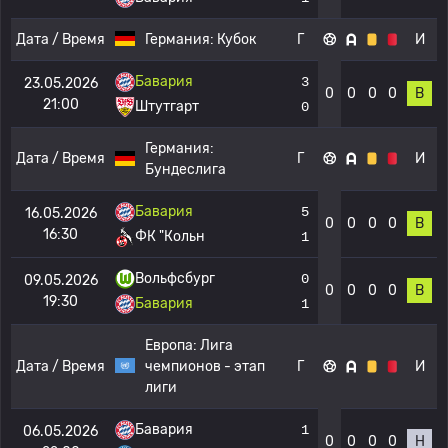
Дата / Время
Германия:
Кубок
Г
И
Бавария
3
23.05.2026
0
0
0
0
В
21:00
Штутгарт
0
Германия:
Дата / Время
Г
И
Бундеслига
Бавария
5
16.05.2026
0
0
0
0
В
16:30
ФК "Кольн
1
Вольфсбург
0
09.05.2026
0
0
0
0
В
19:30
Бавария
1
Европа:
Лига
Дата / Время
чемпионов - этап
Г
И
лиги
Бавария
1
06.05.2026
0
0
0
0
Н