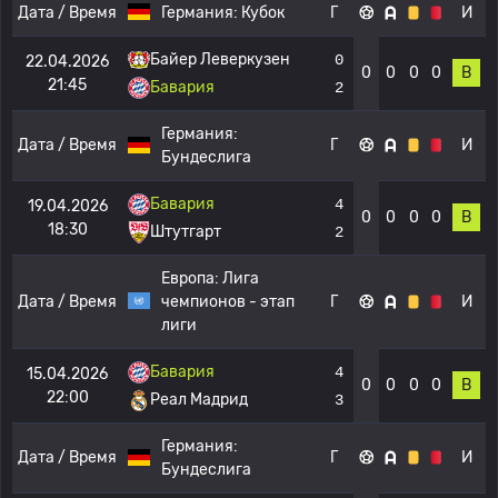
Дата / Время
Германия:
Кубок
Г
И
Байер Леверкузен
0
22.04.2026
0
0
0
0
В
21:45
Бавария
2
Германия:
Дата / Время
Г
И
Бундеслига
Бавария
4
19.04.2026
0
0
0
0
В
18:30
Штутгарт
2
Европа:
Лига
Дата / Время
чемпионов - этап
Г
И
лиги
Бавария
4
15.04.2026
0
0
0
0
В
22:00
Реал Мадрид
3
Германия:
Дата / Время
Г
И
Бундеслига