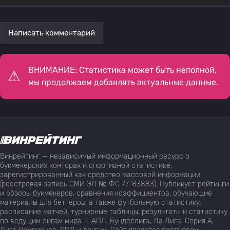
Написать комментарий
ВНИМАНИЕ: Статистика может быть неполной,
мы продолжаем добавлять актуальные данные.
Винрейтинг — независимый информационный ресурс о
букмекерских конторах и спортивной статистике,
зарегистрированный как средство массовой информации
(реестровая запись СМИ ЭЛ № ФС 77-83883). Публикует рейтинги
и обзоры букмекеров, сравнения коэффициентов, обучающие
материалы для беттеров, а также футбольную статистику:
расписание матчей, турнирные таблицы, результаты и статистику
по ведущим лигам мира — АПЛ, Бундеслига, Ла Лига, Серия А,