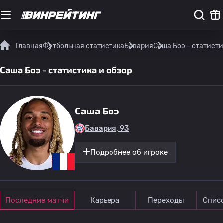
Главная
Футбольная статистика
Бавария
Саша Боэ - статисти
Саша Боэ - статистика и обзор
Саша Боэ
Бавария, 93
Подробнее об игроке
Последние матчи
Карьера
Переходы
Спис