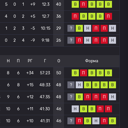
В
П
В
В
В
5
0
1
+9
12:3
40
П
В
В
В
П
4
0
2
+5
12:7
36
?
В
Н
П
П
Н
1
2
3
-5
10:15
29
?
П
Н
П
П
Н
0
2
4
-9
9:18
26
Н
П
РГ
Г
О
Форма
В
П
В
В
В
4
8
6
+34
57:23
50
?
Н
В
В
В
В
4
6
8
+15
48:33
48
?
В
П
П
П
Н
3
9
6
+12
47:35
48
Н
В
В
П
П
2
10
6
+11
41:30
46
?
П
В
Н
П
В
2
10
6
+10
41:31
46