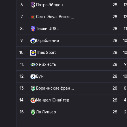
6.
Патро Эйсден
28
1
7.
Сент-Элуа-Винке
28
1
8.
Тиски URSL
28
11
9.
Ограбление
28
1
10.
Thes Sport
28
1
11.
У них есть
28
9
12.
Бум
28
1
13.
Бораинские фран
28
8
14.
Мандел Юнайтед
28
4
15.
Ла Лувьер
28
2