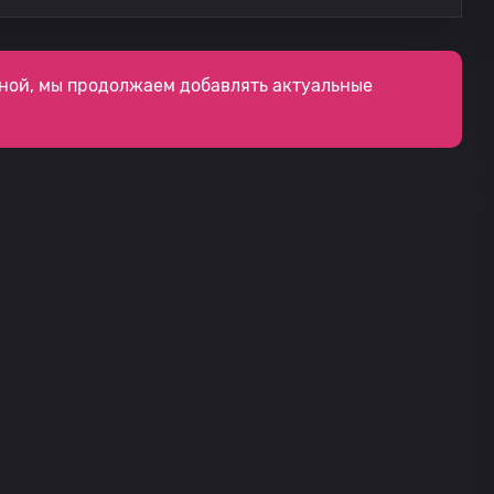
ной, мы продолжаем добавлять актуальные