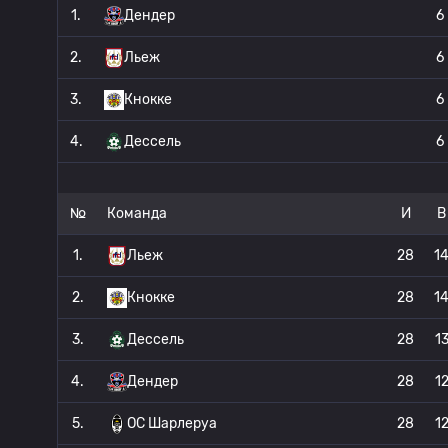
1.
Дендер
6
2.
Льеж
6
3.
Кнокке
6
4.
Дессель
6
№
Команда
И
В
1.
Льеж
28
1
2.
Кнокке
28
1
3.
Дессель
28
1
4.
Дендер
28
1
5.
OC Шарлеруа
28
1