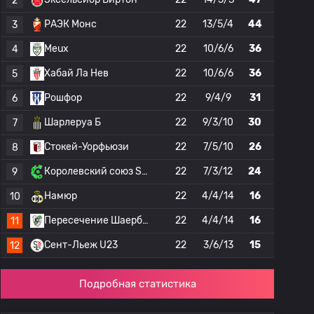
2
2
РАЭК Монс
22
13/5/4
44
3
3
Meux
22
10/6/6
36
4
4
Хабай Ла Нев
22
10/6/6
36
5
5
Рошфор
22
9/4/9
31
6
6
Шарлеруа Б
22
9/3/10
30
7
Стокей-Уорфьюзи
22
7/5/10
26
8
Королевский союз SG 2
22
7/3/12
24
9
Намюр
22
4/4/14
16
10
Пересечение Шаербик
22
4/4/14
16
11
Сент-Льеж U23
22
3/6/13
15
12
Подробная статистика