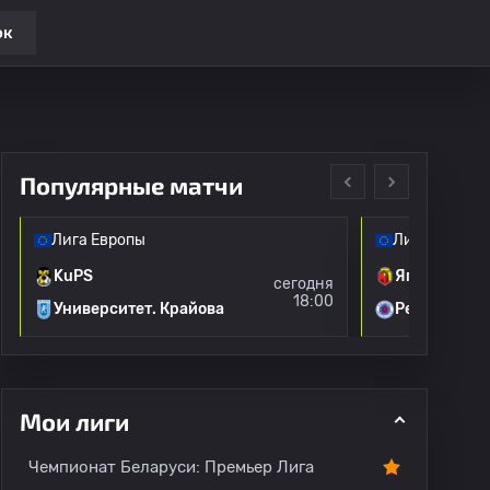
ок
Популярные матчи
Лига Европы
Лига Европы
KuPS
Ягеллония
сегодня
18:00
Университет. Крайова
Рейнджерс
Мои лиги
Чемпионат Беларуси: Премьер Лига