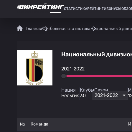
СТАТИСТИКА
РЕЙТИНГИ
БОНУСЫ
ОБЗО
СПОРТИВНАЯ СТАТИСТИКА
Главная
Футбольная статистика
Национальный диви
Национальный дивизион 
2021-2022
Нация
Клубы
Сезон
М
2021-2022
Бельгия
30
1
№
Команда
И