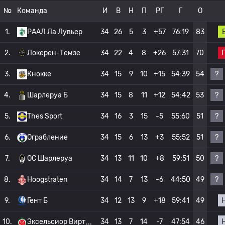
№
Команда
И
В
Н
П
РГ
Г
О
1.
РААЛ Ла Лувьер
34
26
5
3
+57
76:19
83
2.
Локерен-Темзе
34
22
4
8
+26
57:31
70
?
3.
Кнокке
34
15
9
10
+15
54:39
54
?
4.
Шарлеруа Б
34
15
8
11
+12
54:42
53
?
5.
Thes Sport
34
16
3
15
-5
55:60
51
?
6.
Ограбление
34
15
6
13
+3
55:52
51
?
7.
OC Шарлеруа
34
13
11
10
+8
59:51
50
?
8.
Hoogstraten
34
14
7
13
-6
44:50
49
9.
Гент Б
34
12
13
9
+18
59:41
49
10.
Эксельсиор Вирт
34
13
7
14
-7
47:54
46