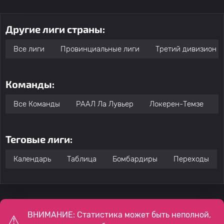
Другие лиги страны:
Все лиги
Провинциальные лиги
Третий дивизион
Команды:
Все Команды
РААЛ Ла Лувьер
Локерен-Темзе
К
Теговые лиги:
Календарь
Таблица
Бомбардиры
Переходы
ВНИМАНИЕ: Статистика может быть неполной,