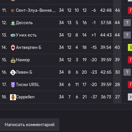
11.
Сент-Элуа-Винке
34
12
10
12
-6
42:48
46
?
12.
Дессель
34
13
5
16
-1
57:58
44
?
13.
У них есть
34
12
8
14
+1
44:43
44
14.
Антверпен Б
34
12
4
18
-15
39:54
40
15.
Намюр
34
12
3
19
-20
39:59
39
?
16.
Левен Б
34
8
6
20
-23
42:65
30
17.
Тиски URSL
34
6
11
17
-20
39:59
28
18.
Cappellen
34
7
6
21
-37
36:73
27
Написать комментарий