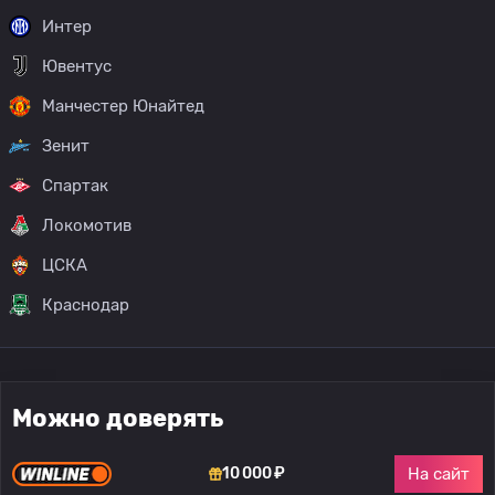
Интер
Ювентус
Манчестер Юнайтед
Зенит
Спартак
Локомотив
ЦСКА
Краснодар
Можно доверять
На сайт
10 000 ₽