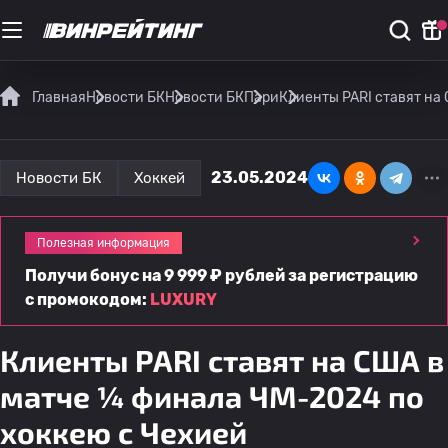
Главная
Новости БК
Новости БК
Пари
Клиенты PARI ставят на
23.05.2024
Новости БК
Хоккей
Полезная информация
Получи бонус на 9 999 ₽ рублей за регистрацию
с промокодом:
LUXURY
Клиенты PARI ставят на США в
матче ¼ финала ЧМ-2024 по
хоккею с Чехией