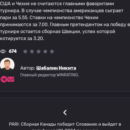
США и Чехия не считаются главными фаворитами
турнира. В случае чемпионства американцев сыграет
пари за 5.55. Ставки на чемпионство Чехии
принимаются за 7.00. Главным претендентом на победу в
турнире остается сборная Швеции, успех которой
котируется за 3.20.
674
Автор:
Шабалин Никита
Главный редактор WINRATING.
‹
PARI: Сборная Канады победит Словакию и выйдет в