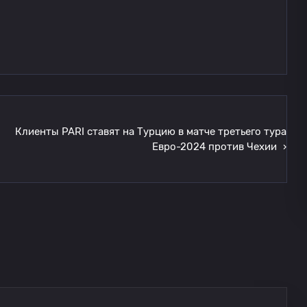
Клиенты PARI ставят на Турцию в матче третьего тура
Евро-2024 против Чехии
›