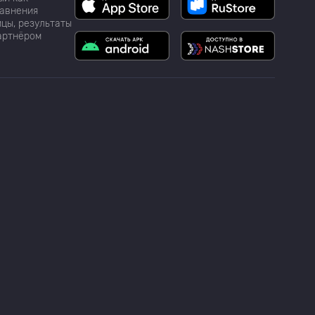
равнения
цы, результаты
партнёром