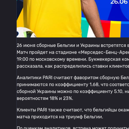
26 июня сборные Бельгии и Украины встретятся в
Матч пройдет на стадионе «Мерседес-Бенц-Арена
19:00 по московскому времени. Букмекерская ко
рассказала, как распределились ставки клиентов
Аналитики PARI считают фаворитом сборную Бел
принимаются по коэффициенту 1.68, что соответс
сборной Украины можно по коэффициенту 5.10, ни
вероятностям 18% и 23%.
Клиенты PARI также считают, что бельгийцы окаж
матча приходится на триумф Бельгии.
По оценкам аналитиков, встреча может получитьс