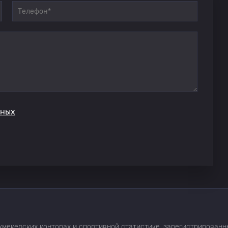
нных
мекерских конторах и спортивной статистике, зарегистрированн