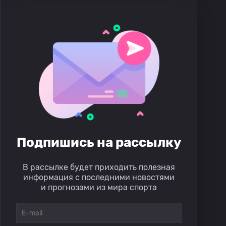
Подпишись на рассылку
В рассылке будет приходить полезная
информация с последними новостями
и прогнозами из мира спорта