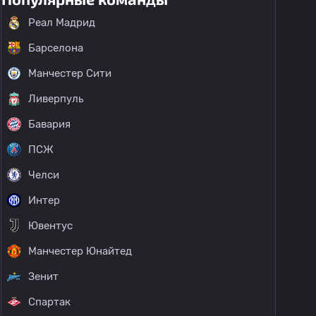
Реал Мадрид
Барселона
Манчестер Сити
Ливерпуль
Бавария
ПСЖ
Челси
Интер
Ювентус
Манчестер Юнайтед
Зенит
Спартак