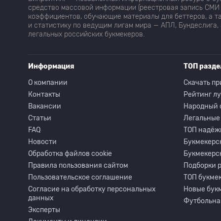
средство массовой информации (реестровая запись СМИ 
коэффициентов, обучающие материалы для беттеров, а та
и статистику по ведущим лигам мира — АПЛ, Бундеслига, 
легальных российских букмекеров.
Информация
ТОП разд
О компании
Скачать пр
Контакты
Рейтинг л
Вакансии
Народный 
Статьи
Легальные
FAQ
ТОП надёж
Новости
Букмекерс
Обработка файлов cookie
Букмекерс
Правила пользования сайтом
Подборки 
Пользовательское соглашение
ТОП букмек
Согласие на обработку персональных
Новые бук
данных
Футбольна
Эксперты