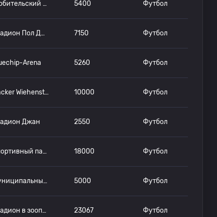
Любительский стадион Олимпиапарк
5400
Футбол
Стадион Пол Джейнс
7150
Футбол
uechip-Arena
5260
Футбол
Häcker Wiehenstadion
10000
Футбол
тадион Джан
2550
Футбол
Спортивный парк Ронхоф Томас Зоммер
18000
Футбол
Муниципальный стадион в спортивном центре Prischoß
5000
Футбол
Стадион в зоопарке
23067
Футбол