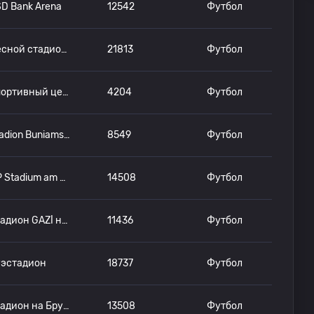
D Bank Arena
12542
Футбол
Лесной стадион Хомбург
21813
Футбол
Спортивный центр СИБРЕ Хаарвасен Хайгер
4204
Футбол
Stadion Buniamshof
8549
Футбол
GP Stadium am Hardtwald
14508
Футбол
Стадион GAZİ на Вальдау
11436
Футбол
уэстадион
18737
Футбол
Стадион на Брухвеге
13508
Футбол