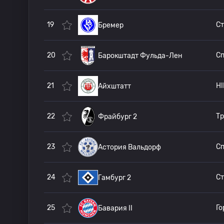
19
Бремер
20
Барокштадт Фульда-Лен
21
Айхштатт
22
Фрайбург 2
23
Астория Вальдорф
24
Гамбург 2
25
Бавария II