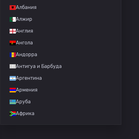
Албания
Алжир
Англия
Ангола
Андорра
Антигуа и Барбуда
Аргентина
Армения
Аруба
Африка