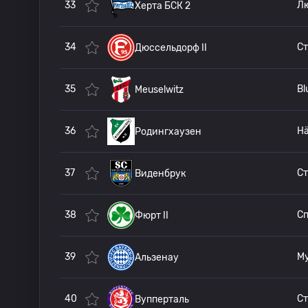
33
Херта БСК 2
34
Дюссельдорф II
35
Bl
Meuselwitz
36
Родингхаузен
37
С
Виденбрук
38
Фюрт II
39
Альзенау
40
Вупперталь