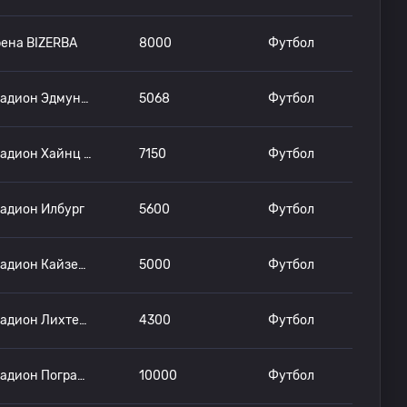
ена BIZERBA
8000
Футбол
Стадион Эдмунда Пламбека
5068
Футбол
Стадион Хайнц Деттмер
7150
Футбол
адион Илбург
5600
Футбол
Стадион Кайзерштуль
5000
Футбол
Стадион Лихтерфельде
4300
Футбол
Стадион Пограничный
10000
Футбол