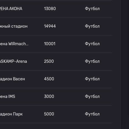
РЕНА АКОНА
13080
Футбол
жный стадион
14944
Футбол
Арена WIRmachenDRUCK
10001
Футбол
ASKAMP-Arena
2500
Футбол
адион Васен
4500
Футбол
ена IMS
3000
Футбол
адион Парк
5000
Футбол