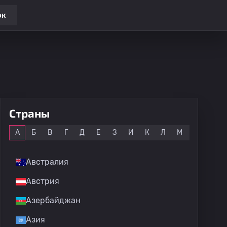
ок
Страны
Все
А
Б
В
Г
Д
Е
З
И
К
Л
М
Н
О
Австралия
Австрия
Азербайджан
Азия