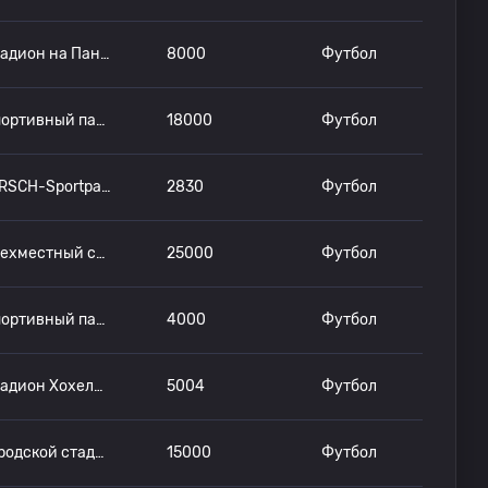
Стадион на Панценберге
8000
Футбол
Спортивный парк Йоханнисау
18000
Футбол
HIRSCH-Sportpark
2830
Футбол
Трехместный стадион
25000
Футбол
Спортивный парк Дитмара Хоппа
4000
Футбол
Стадион Хохелуфт
5004
Футбол
Городской стадион на улице Грюнвальдер-штрассе
15000
Футбол