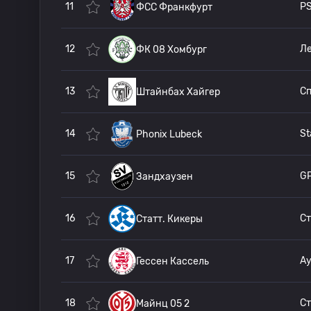
11
PS
ФСС Франкфурт
12
ФК 08 Хомбург
13
Штайнбах Хайгер
14
Phonix Lubeck
15
Зандхаузен
16
Статт. Кикеры
17
А
Гессен Кассель
18
Майнц 05 2