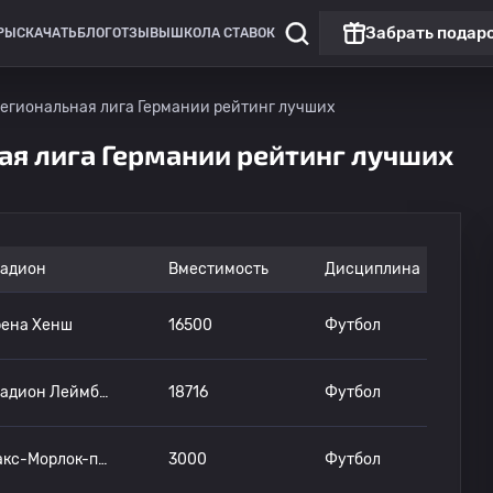
Забрать подар
РЫ
СКАЧАТЬ
БЛОГ
ОТЗЫВЫ
ШКОЛА СТАВОК
егиональная лига Германии рейтинг лучших
я лига Германии рейтинг лучших
тадион
Вместимость
Дисциплина
рена Хенш
16500
Футбол
Стадион Леймбах
18716
Футбол
Макс-Морлок-плац в спортивном парке Вальцнервайхер
3000
Футбол