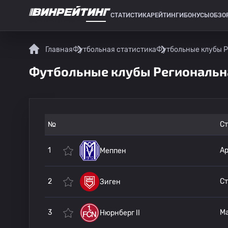
СТАТИСТИКА
РЕЙТИНГИ
БОНУСЫ
ОБЗО
СПОРТИВНАЯ СТАТИСТИКА
Главная
Футбольная статистика
Футбольные клубы Р
Футбольные клубы Региональна
№
С
1
А
Меппен
2
Зиген
3
Нюрнберг II