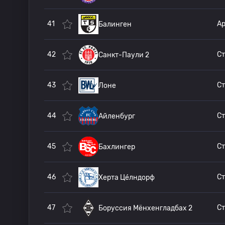
41
Ар
Балинген
42
Санкт-Паули 2
43
Лоне
44
Ст
Айленбург
45
Бахлингер
46
Херта Це́лндорф
47
Боруссия Мёнхенгладбах 2