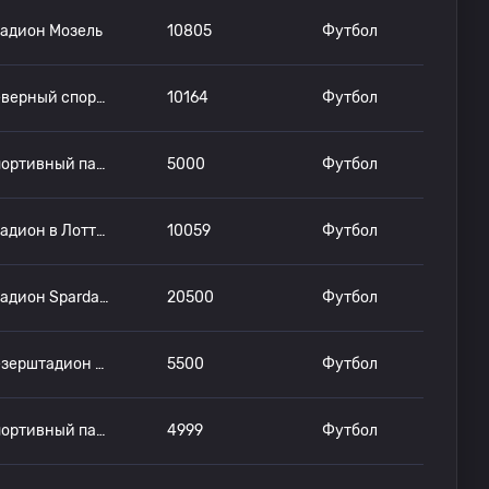
адион Мозель
10805
Футбол
Северный спортивный парк
10164
Футбол
Спортивный парк имени Ксавера Берча
5000
Футбол
Стадион в Лоттер Кройц
10059
Футбол
Стадион Sparda Bank Hessen
20500
Футбол
Везерштадион место 11
5500
Футбол
Спортивный парк Альфред-Кунзе
4999
Футбол