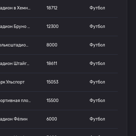
Стадион в Хемнице
18712
Футбол
Стадион Бруно Плаче
12300
Футбол
Фольксштадион Грайфсвальд
8000
Футбол
Стадион Штайгервальд
18611
Футбол
рк Ульспорт
15053
Футбол
Спортивная площадка Эрнста Аббе
15500
Футбол
тадион Фёлин
6000
Футбол