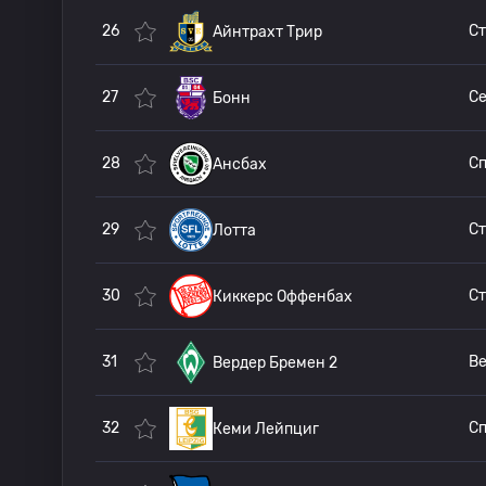
26
Ст
Айнтрахт Трир
27
Бонн
28
Ансбах
29
Лотта
30
Киккерс Оффенбах
31
Вердер Бремен 2
32
Кеми Лейпциг