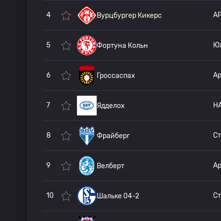
4
А
Вурцбургер Кикерс
5
Ю
Фортуна Кольн
6
Гроссаспах
7
H
Ядделох
8
Ст
Фрайберг
9
Ар
Велберт
10
Ст
Шальке 04-2