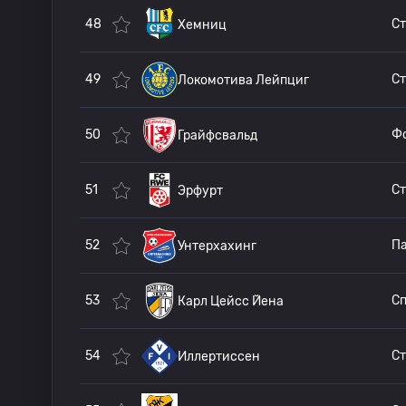
48
Хемниц
49
Локомотива Лейпциг
50
Грайфсвальд
51
Эрфурт
52
Па
Унтерхахинг
53
Карл Цейсс Йена
54
С
Иллертиссен