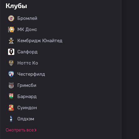
Клубы
Бромлей
МК Донс
Кембридж Юнайтед
Салфорд
Ноттс Ко
Честерфилд
Гримсби
Барнард
Суиндон
Олдхэм
Смотреть все