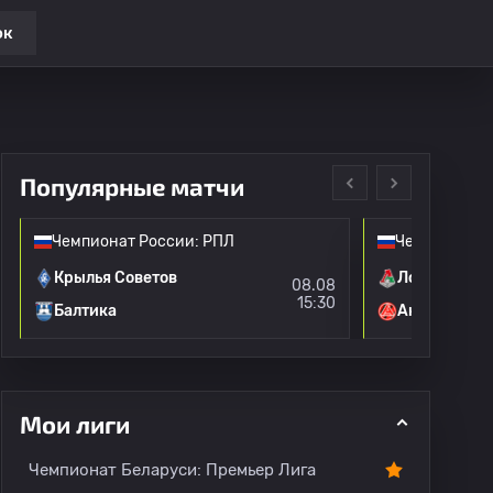
ок
Популярные матчи
Чемпионат России: РПЛ
Чемпионат Р
Крылья Советов
Локомотив 
08.08
15:30
Балтика
Акрон
Мои лиги
и
Переходы
Все игроки
Чемпионат Беларуси: Премьер Лига