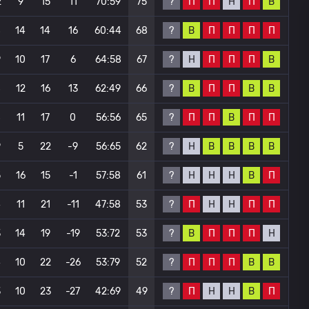
?
П
П
Н
П
В
2
9
15
11
70:59
75
?
В
П
П
П
П
8
14
14
16
60:44
68
?
Н
П
П
П
В
9
10
17
6
64:58
67
?
В
П
П
В
В
8
12
16
13
62:49
66
?
П
П
В
П
П
8
11
17
0
56:56
65
?
Н
В
В
В
В
9
5
22
-9
56:65
62
?
Н
Н
Н
В
П
5
16
15
-1
57:58
61
?
П
Н
Н
П
П
4
11
21
-11
47:58
53
?
В
П
П
П
Н
3
14
19
-19
53:72
53
?
П
П
П
В
В
4
10
22
-26
53:79
52
?
П
Н
Н
В
П
3
10
23
-27
42:69
49