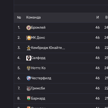
№
Команда
И
В
1.
Бромлей
46
2
2.
МК Донс
46
2
3.
Кембридж Юнайте
46
2
4.
Салфорд
46
2
5.
Ноттс Ко
46
2
6.
Честерфилд
46
2
7.
Гримсби
46
2
8.
Барнард
46
2