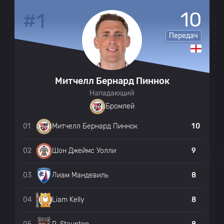
10
#1
Передач
Митчелл Бернард Пиннок
Нападающий
Бромлей
01
10
Митчелл Бернард Пиннок
02
9
Шон Джеймс Уолли
03
8
Лиам Мандевиль
04
8
Liam Kelly