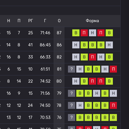
Н
П
РГ
Г
О
Форма
В
П
Н
П
В
4
15
7
25
71:46
87
Н
В
В
В
Н
4
14
8
41
86:45
86
Н
В
П
Н
В
2
16
8
33
66:33
82
?
Н
В
В
Н
П
5
6
15
10
61:51
81
Н
В
П
П
В
4
8
14
22
74:52
80
?
В
В
Н
В
Н
1
16
9
15
71:56
79
?
Н
В
В
В
П
2
12
12
24
74:50
78
?
В
В
В
В
В
1
13
12
17
70:53
76