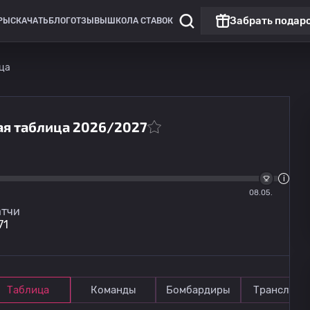
Забрать подар
РЫ
СКАЧАТЬ
БЛОГ
ОТЗЫВЫ
ШКОЛА СТАВОК
ца
ная таблица 2026/2027
Лига Европы
Омония
13.08
20:00
08.05.
Линкольн Ред Импс
тчи
71
Таблица
Команды
Бомбардиры
Трансляци