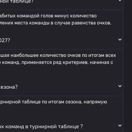
ной таблице?
абитых командой голов минус количество
ления места команды в случае равенства очков.
027?
шая наибольшее количество очков по итогам всех
ее команд, применяется ряд критериев, начиная с
сезона?
урнирной таблице по итогам сезона, напрямую
х команд в турнирной таблице ?