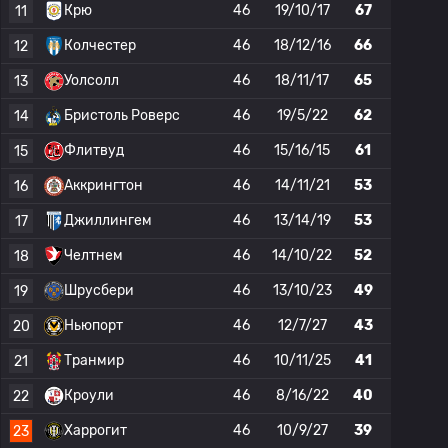
Крю
46
19/10/17
67
11
Колчестер
46
18/12/16
66
12
Уолсолл
46
18/11/17
65
13
Бристоль Роверс
46
19/5/22
62
14
Флитвуд
46
15/16/15
61
15
Аккрингтон
46
14/11/21
53
16
Джиллингем
46
13/14/19
53
17
Челтнем
46
14/10/22
52
18
Шрусбери
46
13/10/23
49
19
Ньюпорт
46
12/7/27
43
20
Транмир
46
10/11/25
41
21
Кроули
46
8/16/22
40
22
Харрогит
46
10/9/27
39
23