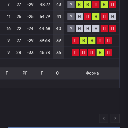
?
В
В
П
В
П
2
7
27
-29
48:77
43
?
Н
П
В
П
Н
0
11
25
-25
54:79
41
?
Н
Н
Н
П
П
16
22
-24
44:68
40
П
В
В
П
П
0
9
27
-29
39:68
39
П
П
П
В
П
9
28
-33
45:78
36
П
РГ
Г
О
Форма