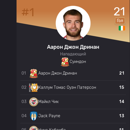
6
21
#1
в
Гол
Аарон Джон Дринан
Нападающий
Суиндон
6
01
21
Аарон Джон Дринан
1
02
15
Каллум Томас Оуэн Патерсон
8
03
14
Майкл Чик
2
04
13
Jack Payne