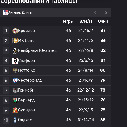
Соревнования и таблицы
Англия: 2 лига
Игры
В/Н/П
Очки
Бромлей
46
24/15/7
87
1
МК Донс
46
24/14/8
86
2
Кембридж Юнайтед
46
22/16/8
82
3
Салфорд
46
25/6/15
81
4
Ноттс Ко
46
24/8/14
80
5
Честерфилд
46
21/16/9
79
6
Гримсби
46
22/12/12
78
7
Барнард
46
21/13/12
76
8
Суиндон
46
22/9/15
75
9
Олдхэм
46
18/14/14
68
10