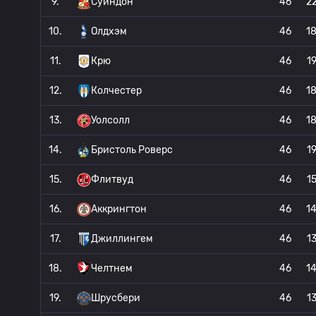
9.
Суиндон
46
2
10.
Олдхэм
46
1
11.
Крю
46
1
12.
Колчестер
46
1
13.
Уолсолл
46
1
14.
Бристоль Роверс
46
1
15.
Флитвуд
46
1
16.
Аккрингтон
46
1
17.
Джиллингем
46
1
18.
Челтнем
46
1
19.
Шрусбери
46
1