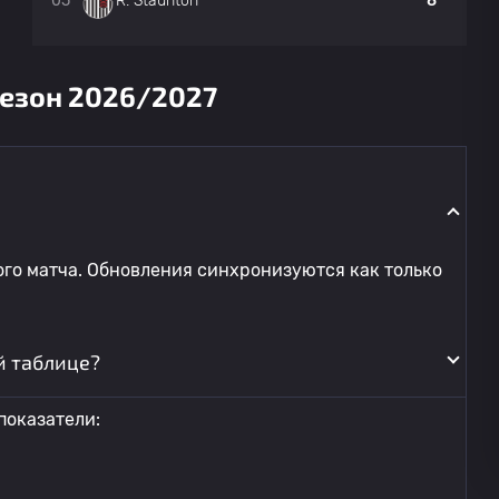
05
8
R. Staunton
сезон 2026/2027
го матча. Обновления синхронизуются как только
й таблице?
показатели: