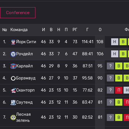
Conference
№
Команда
И
В
Н
П
РГ
Г
О
Ф
Н
В
1.
Йорк Сити
46
33
9
4
73
114:41
108
Н
В
2.
Рочдейл
46
33
7
6
47
88:41
106
?
В
В
3.
Карлайл
46
29
8
9
36
87:51
95
?
В
В
4.
Борэмвуд
46
27
9
10
37
95:58
90
?
П
Н
5.
Сканторп
46
23
13
10
15
77:62
82
?
В
П
6.
Саутенд
46
23
12
11
36
83:47
81
Лесная
7.
46
23
12
11
30
82:52
81
?
В
П
зелень