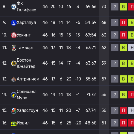
ФК
8.
46
20
10
16
3
69:66
70
?
В
П
Галифакс
?
П
В
9.
Хартлпул
46
18
14
14
-5
54:59
68
?
П
В
10.
Уокинг
46
16
15
15
15
69:54
63
?
В
Н
11.
Тамворт
46
17
11
18
-8
63:71
62
Бостон
12.
46
15
14
17
-4
63:67
59
?
В
В
Юнайтед
?
В
В
13.
Алтринчем
46
17
6
23
-10
55:65
57
Солихалл
14.
46
14
14
18
-1
71:72
56
?
В
П
Мурс
?
П
Н
15.
Уэлдстоун
46
15
11
20
-7
67:74
56
?
П
П
16.
Йовил
46
15
6
25
-20
48:68
51