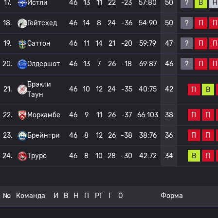
?
В
Н
17.
Истли
46
13
11
22
-23
57:80
50
?
П
П
18.
Гейтсхед
46
14
8
24
-36
54:90
50
?
П
П
19.
Саттон
46
11
14
21
-20
59:79
47
?
П
П
20.
Олдершот
46
13
7
26
-18
69:87
46
Брэкли
21.
46
10
12
24
-35
40:75
42
П
В
Таун
П
П
22.
Моркамбе
46
9
11
26
-37
66:103
38
П
П
23.
Брейнтри
46
8
12
26
-38
38:76
36
В
П
24.
Труро
46
8
10
28
-30
42:72
34
№
Команда
И
В
Н
П
РГ
Г
О
Форма