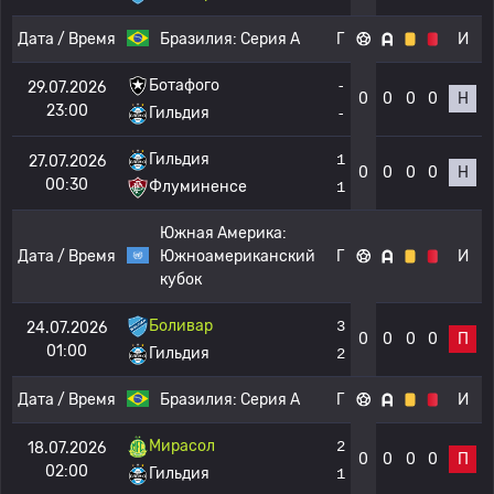
Дата / Время
Бразилия:
Серия А
Г
И
Ботафого
-
29.07.2026
0
0
0
0
Н
23:00
Гильдия
-
Гильдия
1
27.07.2026
0
0
0
0
Н
00:30
Флуминенсе
1
Южная Америка:
Дата / Время
Южноамериканский
Г
И
кубок
Боливар
3
24.07.2026
0
0
0
0
П
01:00
Гильдия
2
Дата / Время
Бразилия:
Серия А
Г
И
Мирасол
2
18.07.2026
0
0
0
0
П
02:00
Гильдия
1