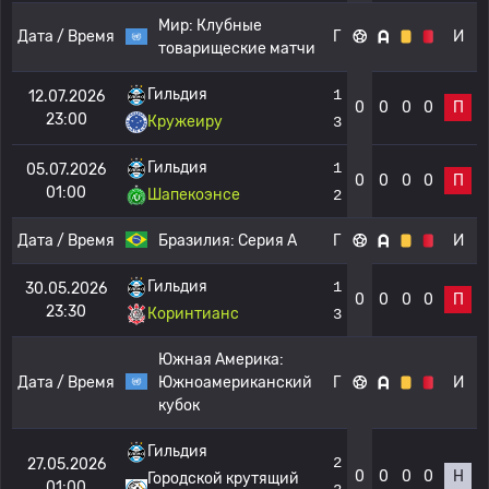
Мир:
Клубные
Дата / Время
Г
И
товарищеские матчи
Гильдия
1
12.07.2026
0
0
0
0
П
23:00
Кружеиру
3
Гильдия
1
05.07.2026
0
0
0
0
П
01:00
Шапекоэнсе
2
Дата / Время
Бразилия:
Серия А
Г
И
Гильдия
1
30.05.2026
0
0
0
0
П
23:30
Коринтианс
3
Южная Америка:
Дата / Время
Южноамериканский
Г
И
кубок
Гильдия
2
27.05.2026
0
0
0
0
Н
Городской крутящий
01:00