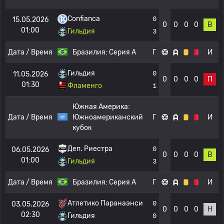
Confianca
0
15.05.2026
0
0
0
0
В
01:00
Гильдия
3
Дата / Время
Бразилия:
Серия А
Г
И
Гильдия
0
11.05.2026
0
0
0
0
П
01:30
Фламенго
1
Южная Америка:
Дата / Время
Южноамериканский
Г
И
кубок
Деп. Риестра
0
06.05.2026
0
0
0
0
В
01:00
Гильдия
3
Дата / Время
Бразилия:
Серия А
Г
И
Атлетико Паранаэнси
0
03.05.2026
0
0
0
0
Н
02:30
Гильдия
0