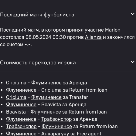
Последний матч футболиста
Последний матч, в котором принял участие Marlon
состоялся 08.05.2024 03:30 против
Alianza
и закончился
со счетом -:-.
Стоимость переходов игрока
Criciuma
-
Флуминенсе
за Аренда
Флуминенсе
-
Criciuma
за Return from loan
Criciuma
-
Флуминенсе
за Transfer
Флуминенсе
- Boavista за Аренда
Boavista -
Флуминенсе
за Return from loan
Флуминенсе
-
Трабзонспор
за Аренда
Трабзонспор
-
Флуминенсе
за Return from loan
Флуминенсе
-
Анкарагучу
за Free agent