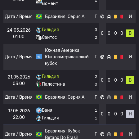
2
момент
Дата / Время
Бразилия:
Серия А
Г
И
Гильдия
3
24.05.2026
0
0
0
0
В
01:00
Сантос
2
Южная Америка:
Дата / Время
Южноамериканский
Г
И
кубок
Гильдия
2
21.05.2026
0
0
0
0
В
03:00
Палестина
0
Дата / Время
Бразилия:
Серия А
Г
И
Баия
1
17.05.2026
0
0
0
0
Н
22:00
Гильдия
1
Бразилия:
Кубок
Дата / Время
Г
И
Betano Do Brasil