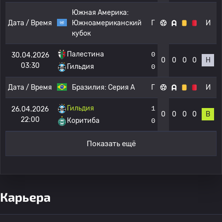
Южная Америка:
Дата / Время
Южноамериканский
Г
И
кубок
Палестина
0
30.04.2026
0
0
0
0
Н
03:30
Гильдия
0
Дата / Время
Бразилия:
Серия А
Г
И
Гильдия
1
26.04.2026
0
0
0
0
В
22:00
Коритиба
0
Показать ещё
Карьера