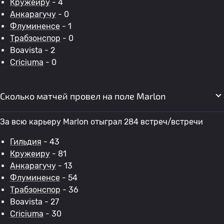
Кружеиру
- 4
Анкарагучу
- 0
Флуминенсе
- 1
Трабзонспор
- 0
Boavista - 2
Criciuma
- 0
Сколько матчей провел на поле Marlon
За всю карьеру Marlon отыграл 284 встреч/встречи
Гильдия
- 43
Кружеиру
- 81
Анкарагучу
- 13
Флуминенсе
- 54
Трабзонспор
- 36
Boavista - 27
Criciuma
- 30