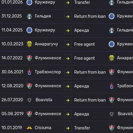
01.01.2026
Кружеиру
Гильди
Transfer
31.12.2025
Гильдия
Кружеи
Return from loan
11.04.2025
Кружеиру
Гильди
Аренда
10.03.2023
Анкарагучу
Кружеи
Free agent
14.07.2022
Флуминенсе
Анкара
Free agent
30.06.2021
Трабзонспор
Флумин
Return from loan
12.08.2020
Флуминенсе
Трабзо
Аренда
26.07.2020
Boavista
Флумин
Return from loan
05.08.2019
Флуминенсе
Boavist
Аренда
10.01.2019
Criciuma
Флумин
Transfer