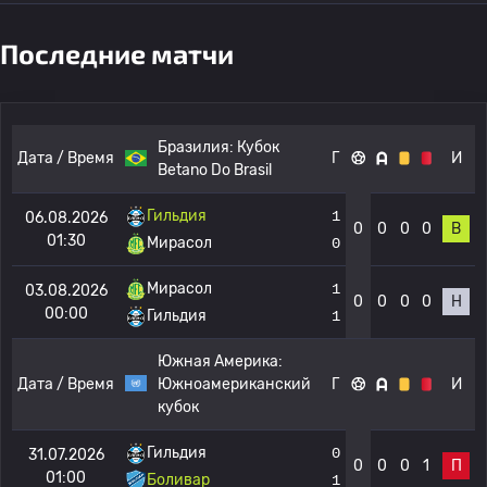
Последние матчи
Бразилия:
Кубок
Дата / Время
Г
И
Betano Do Brasil
Гильдия
1
06.08.2026
0
0
0
0
В
01:30
Мирасол
0
Мирасол
1
03.08.2026
0
0
0
0
Н
00:00
Гильдия
1
Южная Америка:
Дата / Время
Южноамериканский
Г
И
кубок
Гильдия
0
31.07.2026
0
0
0
1
П
01:00
Боливар
1