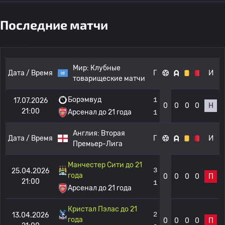
Последние матчи
Мир:
Клубные
Дата / Время
Г
И
товарищеские матчи
Борэмвуд
1
17.07.2026
0
0
0
0
Н
21:00
Арсенал до 21 года
1
Англия:
Вторая
Дата / Время
Г
И
Премьер-Лига
Манчестер Сити до 21
3
25.04.2026
года
0
0
0
0
П
21:00
1
Арсенал до 21 года
Кристал Пэлас до 21
2
13.04.2026
года
0
0
0
0
П