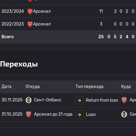
2023/2024
Арсенал
11
2
0
2
0
2022/2023
Арсенал
3
0
0
0
0
Всего
25
0
5
2
4
0
Переходы
Дата
Откуда
Тип перехода
Куда
30.11.2025
Сент-Олбанс
Ар
Return from loan
31.10.2025
Арсенал до 21 года
Се
Loan