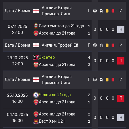
Англия:
Вторая
Дата / Время
Г
И
Премьер-Лига
Саутгемптон до 21 года
1
07.11.2025
0
0
0
0
Н
22:00
Арсенал до 21 года
1
Дата / Время
Англия:
Трофей Efl
Г
И
Эксетер
4
28.10.2025
0
0
0
0
П
22:00
Арсенал до 21 года
3
Англия:
Вторая
Дата / Время
Г
И
Премьер-Лига
Челси до 21 года
2
25.10.2025
0
0
0
0
П
16:00
Арсенал до 21 года
1
Арсенал до 21 года
2
04.10.2025
0
0
0
0
Н
15:00
Вест Хэм U21
2