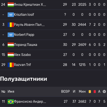
24
Янош Криштиан Х
29
23
2025
3
0
0
0
-
Krisztian Iosif
?
0
0
0
0
0
0
3
Рауль Иоанн Пал
29
30
2464
7
2
0
0
-
Norbert Papp
27
0
0
0
0
0
0
6
Лоранд Пашка
30
29
2609
6
0
5
2
15
Alex Szabo
27
0
0
0
0
0
0
29
Razvan Trif
28
14
1215
1
0
0
1
Полузащитники
№
Имя
ВОЗР
И
Мин
А
11
Франсиско Андер
27
37
2682
7
0
7
5