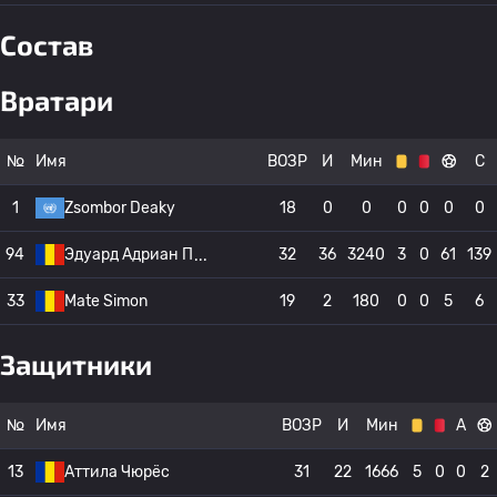
Состав
Вратари
№
Имя
ВОЗР
И
Мин
С
1
Zsombor Deaky
18
0
0
0
0
0
0
94
Эдуард Адриан П
32
36
3240
3
0
61
139
33
Mate Simon
19
2
180
0
0
5
6
Защитники
№
Имя
ВОЗР
И
Мин
А
13
Аттила Чюрёс
31
22
1666
5
0
0
2