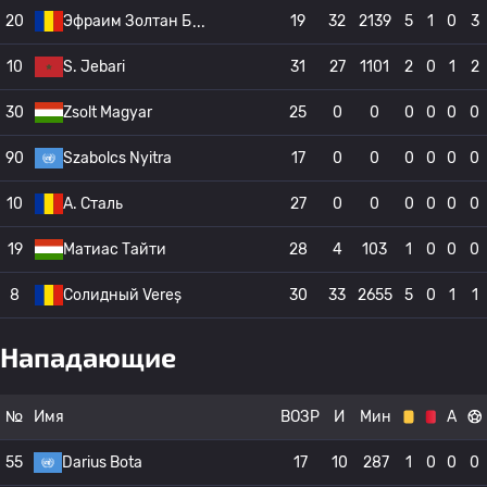
20
Эфраим Золтан Б
19
32
2139
5
1
0
3
10
S. Jebari
31
27
1101
2
0
1
2
30
Zsolt Magyar
25
0
0
0
0
0
0
90
Szabolcs Nyitra
17
0
0
0
0
0
0
10
A. Сталь
27
0
0
0
0
0
0
19
Матиас Тайти
28
4
103
1
0
0
0
8
Солидный Vereș
30
33
2655
5
0
1
1
Нападающие
№
Имя
ВОЗР
И
Мин
А
55
Darius Bota
17
10
287
1
0
0
0