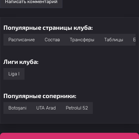
Написать комментарий
Популярные страницы клуба:
Расписание
Состав
Трансферы
Таблицы
Бо
Лиги клуба:
Liga I
Популярные соперники:
Botoșani
UTA Arad
Petrolul 52