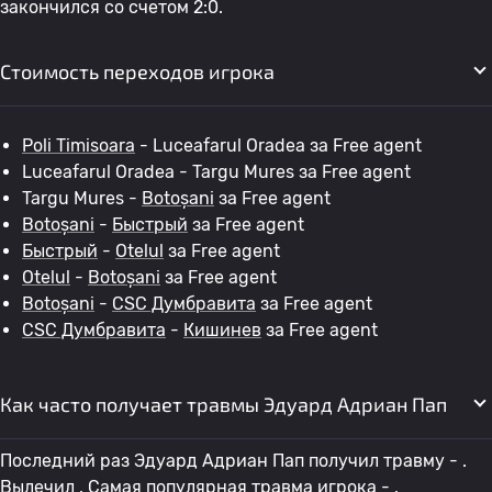
закончился со счетом 2:0.
Стоимость переходов игрока
Poli Timisoara
- Luceafarul Oradea за Free agent
Luceafarul Oradea - Targu Mures за Free agent
Targu Mures -
Botoșani
за Free agent
Botoșani
-
Быстрый
за Free agent
Быстрый
-
Otelul
за Free agent
Otelul
-
Botoșani
за Free agent
Botoșani
-
CSC Думбравита
за Free agent
CSC Думбравита
-
Кишинев
за Free agent
Как часто получает травмы Эдуард Адриан Пап
Последний раз Эдуард Адриан Пап получил травму - .
Вылечил . Самая популярная травма игрока - .