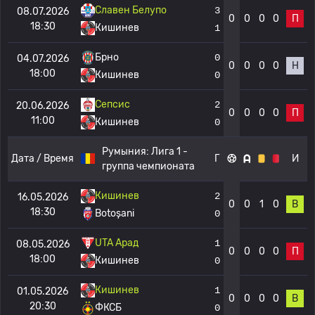
Славен Белупо
3
08.07.2026
0
0
0
0
П
18:30
Кишинев
1
Брно
0
04.07.2026
0
0
0
0
Н
18:00
Кишинев
0
Сепсис
2
20.06.2026
0
0
0
0
П
11:00
Кишинев
0
Румыния:
Лига 1 -
Дата / Время
Г
И
группа чемпионата
Кишинев
2
16.05.2026
0
0
1
0
В
18:30
Botoșani
0
UTA Арад
1
08.05.2026
0
0
0
0
П
18:00
Кишинев
0
Кишинев
1
01.05.2026
0
0
0
0
В
20:30
ФКСБ
0