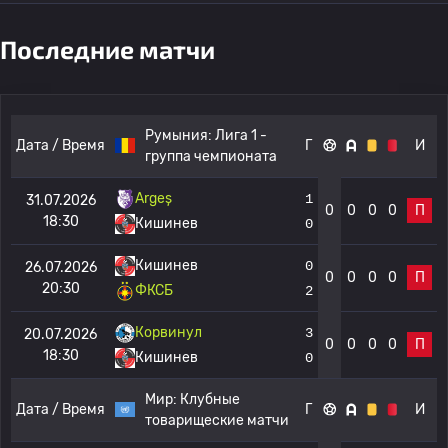
Последние матчи
Румыния:
Лига 1 -
Дата / Время
Г
И
группа чемпионата
Argeș
1
31.07.2026
0
0
0
0
П
18:30
Кишинев
0
Кишинев
0
26.07.2026
0
0
0
0
П
20:30
ФКСБ
2
Корвинул
3
20.07.2026
0
0
0
0
П
18:30
Кишинев
0
Мир:
Клубные
Дата / Время
Г
И
товарищеские матчи