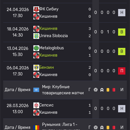
ФК Сибиу
0
24.04.2026
0
0
0
0
Н
17:30
Кишинев
0
Кишинев
3
18.04.2026
0
0
1
0
В
14:30
Unirea Slobozia
2
Metaloglobus
0
13.04.2026
0
0
0
0
В
15:30
Кишинев
1
Бензин
2
06.04.2026
0
0
0
0
П
17:30
Кишинев
0
Мир:
Клубные
Дата / Время
Г
И
товарищеские матчи
Сепсис
1
28.03.2026
0
0
0
0
Н
13:00
Кишинев
1
Румыния:
Лига 1 -
Дата / Время
Г
И