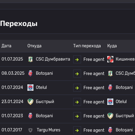
Переходы
Дата
Откуда
Тип перехода
Куда
01.07.2025
CSC Думбравита
Кишинев
Free agent
08.03.2025
Botoșani
CSC Дум
Free agent
01.07.2024
Otelul
Botoșani
Free agent
23.01.2024
Быстрый
Otelul
Free agent
01.07.2023
Botoșani
Быстрый
Free agent
01.07.2017
Targu Mures
Botoșani
Free agent