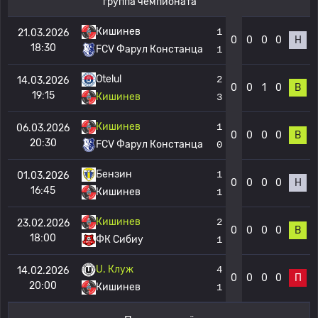
группа чемпионата
Кишинев
1
21.03.2026
0
0
0
0
Н
18:30
FCV Фарул Констанца
1
Otelul
2
14.03.2026
0
0
1
0
В
19:15
Кишинев
3
Кишинев
1
06.03.2026
0
0
0
0
В
20:30
FCV Фарул Констанца
0
Бензин
1
01.03.2026
0
0
0
0
Н
16:45
Кишинев
1
Кишинев
2
23.02.2026
0
0
0
0
В
18:00
ФК Сибиу
1
U. Клуж
4
14.02.2026
0
0
0
0
П
20:00
Кишинев
1