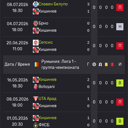
Славен Белупо
3
08.07.2026
0
0
0
0
П
18:30
Кишинев
1
Брно
0
04.07.2026
0
0
0
0
Н
18:00
Кишинев
0
Сепсис
2
20.06.2026
0
0
0
0
П
11:00
Кишинев
0
Румыния:
Лига 1 -
Дата / Время
Г
И
группа чемпионата
Кишинев
2
16.05.2026
0
0
0
0
В
18:30
Botoșani
0
UTA Арад
1
08.05.2026
0
0
0
0
П
18:00
Кишинев
0
Кишинев
1
01.05.2026
0
0
0
0
В
20:30
ФКСБ
0