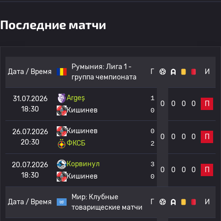
Последние матчи
Румыния:
Лига 1 -
Дата / Время
Г
И
группа чемпионата
Argeș
1
31.07.2026
0
0
0
0
П
18:30
Кишинев
0
Кишинев
0
26.07.2026
0
0
0
0
П
20:30
ФКСБ
2
Корвинул
3
20.07.2026
0
0
0
0
П
18:30
Кишинев
0
Мир:
Клубные
Дата / Время
Г
И
товарищеские матчи