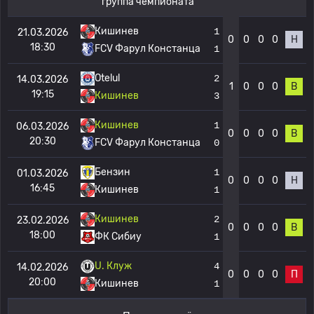
группа чемпионата
Кишинев
1
21.03.2026
0
0
0
0
Н
18:30
FCV Фарул Констанца
1
Otelul
2
14.03.2026
1
0
0
0
В
19:15
Кишинев
3
Кишинев
1
06.03.2026
0
0
0
0
В
20:30
FCV Фарул Констанца
0
Бензин
1
01.03.2026
0
0
0
0
Н
16:45
Кишинев
1
Кишинев
2
23.02.2026
0
0
0
0
В
18:00
ФК Сибиу
1
U. Клуж
4
14.02.2026
0
0
0
0
П
20:00
Кишинев
1