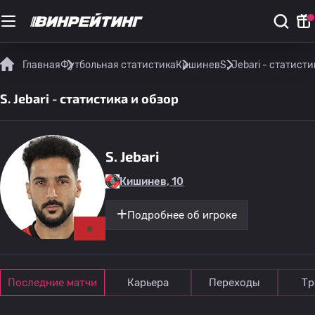
Главная
Футбольная статистика
Кишинев
S. Jebari - статисти
S. Jebari - статистика и обзор
S. Jebari
Кишинев, 10
Подробнее об игроке
Последние матчи
Карьера
Переходы
Тр