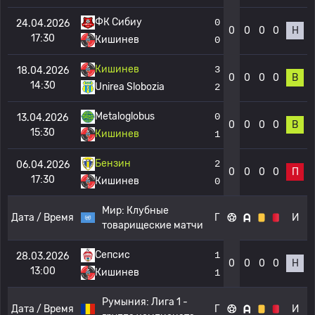
ФК Сибиу
0
24.04.2026
0
0
0
0
Н
17:30
Кишинев
0
Кишинев
3
18.04.2026
0
0
0
0
В
14:30
Unirea Slobozia
2
Metaloglobus
0
13.04.2026
0
0
0
0
В
15:30
Кишинев
1
Бензин
2
06.04.2026
0
0
0
0
П
17:30
Кишинев
0
Мир:
Клубные
Дата / Время
Г
И
товарищеские матчи
Сепсис
1
28.03.2026
0
0
0
0
Н
13:00
Кишинев
1
Румыния:
Лига 1 -
Дата / Время
Г
И