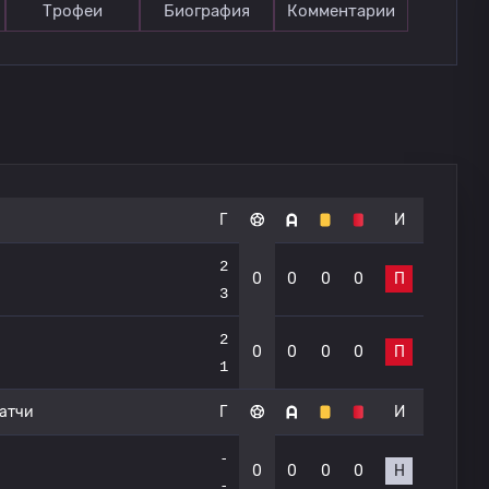
Трофеи
Биография
Комментарии
Г
И
2
0
0
0
0
П
3
2
0
0
0
0
П
1
атчи
Г
И
-
0
0
0
0
Н
-