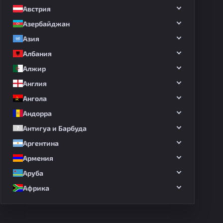
Австрия
Азербайджан
Азия
Албания
Алжир
Англия
Ангола
Андорра
Антигуа и Барбуда
Аргентина
Армения
Аруба
Африка