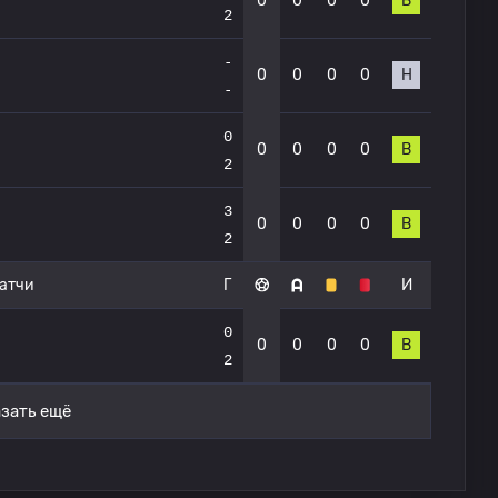
0
0
0
0
В
2
-
0
0
0
0
Н
-
0
0
0
0
0
В
2
3
0
0
0
0
В
2
атчи
Г
И
0
0
0
0
0
В
2
зать ещё