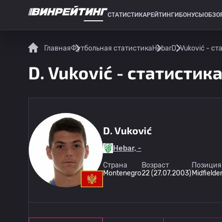
СТАТИСТИКА
РЕЙТИНГИ
БОНУСЫ
ОБЗО
СПОРТИВНАЯ СТАТИСТИКА
Главная
Футбольная статистика
Hebar
D. Vuković - с
D. Vuković - статистик
D. Vuković
Hebar, -
Страна
Возраст
Позиция
Montenegro
22 (27.07.2003)
Midfielde