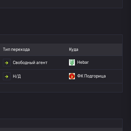
Тип перехода
Куда
Hebar
Свободный агент
ФК Подгорица
Н/Д