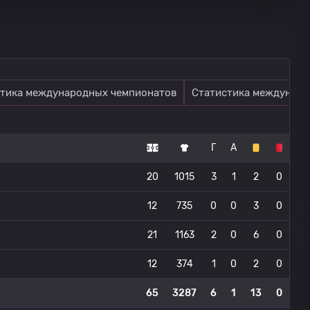
тика международных чемпионатов
Статистика междунаро
Г
А
20
1015
3
1
2
0
12
735
0
0
3
0
21
1163
2
0
6
0
12
374
1
0
2
0
65
3287
6
1
13
0