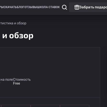
Забрать подар
РЫ
СКАЧАТЬ
БЛОГ
ОТЗЫВЫ
ШКОЛА СТАВОК
татистика и обзор
а и обзор
 на поле
Стоимость
r
Free