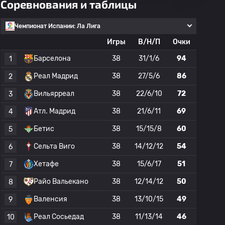
Соревнования и таблицы
Чемпионат Испании: Ла Лига
Игры
В/Н/П
Очки
Барселона
38
31/1/6
94
1
Реал Мадрид
38
27/5/6
86
2
Вильярреал
38
22/6/10
72
3
Атл. Мадрид
38
21/6/11
69
4
Бетис
38
15/15/8
60
5
Сельта Виго
38
14/12/12
54
6
Хетафе
38
15/6/17
51
7
Райо Вальекано
38
12/14/12
50
8
Валенсия
38
13/10/15
49
9
Реал Сосьедад
38
11/13/14
46
10