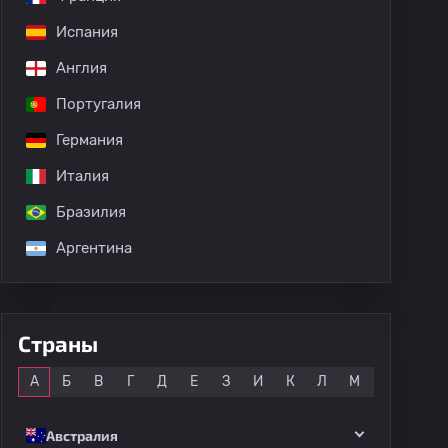
Испания
Англия
Португалия
дных матчей
Германия
Италия
Бразилия
Аргентина
Страны
Все
А
Б
В
Г
Д
Е
З
И
К
Л
М
Н
О
Австралия