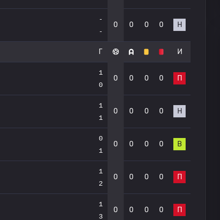
-
0
0
0
0
Н
-
Г
И
1
0
0
0
0
П
0
1
0
0
0
0
Н
1
0
0
0
0
0
В
1
1
0
0
0
0
П
2
1
0
0
0
0
П
3