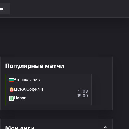
ок
Популярные матчи
Вторская лига
ЦСКА София II
11.08
18:00
Hebar
Мои лиги