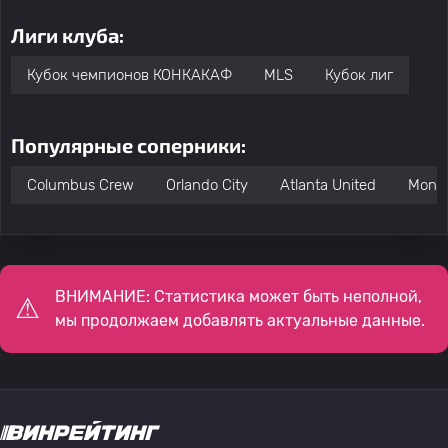
Лиги клуба:
Кубок чемпионов КОНКАКАФ
MLS
Кубок лиг
Популярные соперники:
Columbus Crew
Orlando City
Atlanta United
Montr
ВНИМАНИЕ: Статистика может быть неполной,
мы продолжаем добавлять актуальные данные.