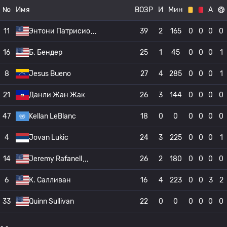
№
Имя
ВОЗР
И
Мин
А
11
Энтони Патрисио
39
2
165
0
0
0
0
16
Б. Бендер
25
1
45
0
0
0
1
8
Jesus Bueno
27
4
285
0
0
0
1
21
Данли Жан Жак
26
3
144
0
0
0
0
47
Kellan LeBlanc
18
0
0
0
0
0
0
4
Jovan Lukic
24
3
225
0
0
0
1
14
Jeremy Rafanell
26
2
180
0
0
0
0
6
К. Салливан
16
4
223
0
0
3
2
33
Quinn Sullivan
22
0
0
0
0
0
0