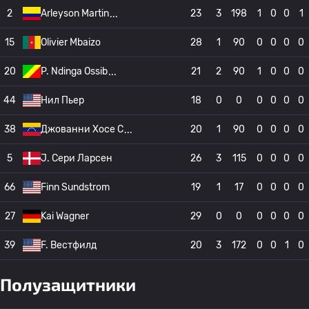
2
Arleyson Martin
23
3
198
1
0
0
1
15
Olivier Mbaizo
28
1
90
0
0
0
0
20
P. Ndinga Ossib
21
2
90
1
0
0
0
44
Нил Пьер
18
0
0
0
0
0
0
38
Джованни Хосе С
20
1
90
0
0
0
0
5
J. Сери Ларсен
26
3
115
0
0
0
0
66
Finn Sundstrom
19
1
17
0
0
0
0
27
Kai Wagner
29
0
0
0
0
0
0
39
F. Вестфилд
20
3
172
0
0
1
0
Полузащитники