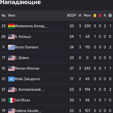
Нападающие
№
Имя
ВОЗР
И
Мин
А
23
Иезекииль Аллад
20
3
200
0
0
2
1
28
A. Кольцо
24
1
63
1
0
0
0
9
Bruno Damiani
24
3
115
0
0
0
2
77
E. Дэвис
20
0
0
0
0
0
0
10
Милан Илоски
27
3
245
0
0
1
1
51
Malik Jakupovic
17
2
49
0
0
0
0
37
S. Kornzeniowsk
23
3
194
1
0
0
2
55
Sal Olivas
20
1
45
1
0
1
0
19
Indiana Vassile
25
3
107
0
0
0
0