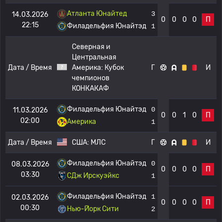
Атланта Юнайтед
3
14.03.2026
0
0
0
0
П
22:15
Филадельфия Юнайтэд
1
Северная и
Центральная
Дата / Время
Америка:
Кубок
Г
И
чемпионов
КОНКАКАФ
Филадельфия Юнайтэд
0
11.03.2026
0
0
1
0
П
02:00
Америка
1
Дата / Время
США:
МЛС
Г
И
Филадельфия Юнайтэд
0
08.03.2026
0
0
0
0
П
03:30
СДж Ирскуэйкс
1
Филадельфия Юнайтэд
1
02.03.2026
0
0
0
0
П
00:30
Нью-Йорк Сити
2