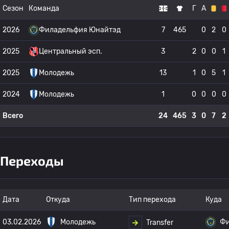
Сезон
Команда
Г
А
2026
Филадельфия Юнайтэд
7
465
0
2
0
2025
Центральный эсп.
3
2
0
0
1
2025
Молодежь
13
1
0
5
1
2024
Молодежь
1
0
0
0
0
Всего
24
465
3
0
7
2
Переходы
Дата
Откуда
Тип перехода
Куда
03.02.2026
Молодежь
Фи
Transfer