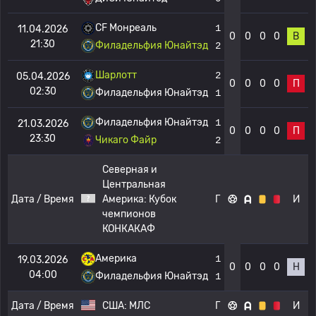
CF Монреаль
1
11.04.2026
0
0
0
0
В
21:30
Филадельфия Юнайтэд
2
Шарлотт
2
05.04.2026
0
0
0
0
П
02:30
Филадельфия Юнайтэд
1
Филадельфия Юнайтэд
1
21.03.2026
0
0
0
0
П
23:30
Чикаго Файр
2
Северная и
Центральная
Дата / Время
Америка:
Кубок
Г
И
чемпионов
КОНКАКАФ
Америка
1
19.03.2026
0
0
0
0
Н
04:00
Филадельфия Юнайтэд
1
Дата / Время
США:
МЛС
Г
И