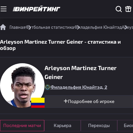
Главная
Футбольная статистика
Филадельфия Юнайтэд
Arley
Arleyson Martinez Turner Geiner - статистика и
обзор
Arleyson Martinez Turner
Geiner
Филадельфия Юнайтэд, 2
Подробнее об игроке
Последние матчи
Карьера
Переходы
Био