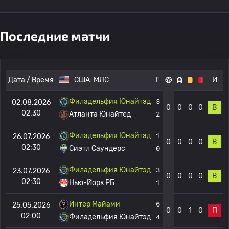
Последние матчи
Дата / Время
США:
МЛС
Г
И
Филадельфия Юнайтэд
3
02.08.2026
0
0
0
0
В
02:30
Атланта Юнайтед
2
Филадельфия Юнайтэд
1
26.07.2026
0
0
0
0
В
02:30
Сиэтл Саундерс
0
Филадельфия Юнайтэд
3
23.07.2026
0
0
0
0
В
02:30
Нью-Йорк РБ
1
Интер Майами
6
25.05.2026
0
0
1
0
П
02:00
Филадельфия Юнайтэд
4