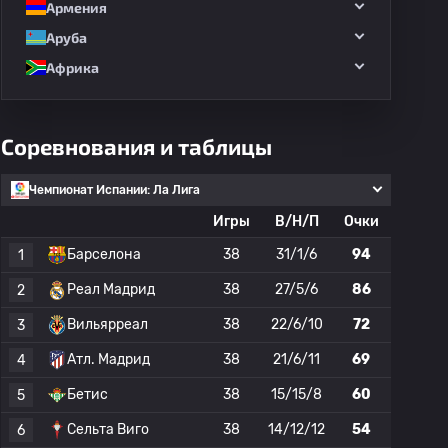
Армения
Аруба
Африка
Соревнования и таблицы
Чемпионат Испании: Ла Лига
Игры
В/Н/П
Очки
Барселона
38
31/1/6
94
1
Реал Мадрид
38
27/5/6
86
2
Вильярреал
38
22/6/10
72
3
Атл. Мадрид
38
21/6/11
69
4
Бетис
38
15/15/8
60
5
Сельта Виго
38
14/12/12
54
6