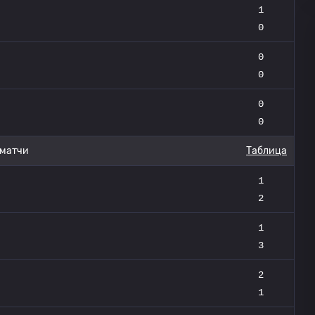
1
0
0
0
0
0
 матчи
Таблица
1
2
1
3
2
1