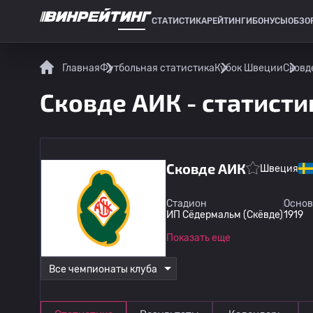
СТАТИСТИКА
РЕЙТИНГИ
БОНУСЫ
ОБЗО
СПОРТИВНАЯ СТАТИСТИКА
Главная
Футбольная статистика
Кубок Швеции
Сковд
Сковде АИК - статисти
Сковде АИК
Швеция
Стадион
Осно
ИП Сёдермальм (Скёвде)
1919
Показать еще
Все чемпионаты клуба