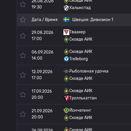
Сковде АИК
26.08.2026
19:30
Хальмстад
Дата / Время
Швеция:
Дивизион 1
Тваакер
29.08.2026
17:00
Сковде АИК
Сковде АИК
06.09.2026
14:00
Trelleborg
Рыболовная удочка
12.09.2026
17:00
Сковде АИК
Сковде АИК
17.09.2026
20:00
Тролльхаттан
Йончепинг
21.09.2026
20:00
Сковде АИК
Сковде АИК
26.09.2026