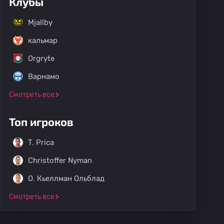
Клубы
Mjallby
кальмар
Orgryte
Варнамо
Смотреть все
Топ игроков
T. Prica
Christoffer Nyman
O. Кьеллман Ольблад
Смотреть все