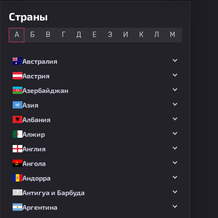
Страны
Все
А
Б
В
Г
Д
Е
З
И
К
Л
М
Н
О
Австралия
Австрия
Азербайджан
Азия
Албания
Алжир
Англия
Ангола
Андорра
Антигуа и Барбуда
Аргентина