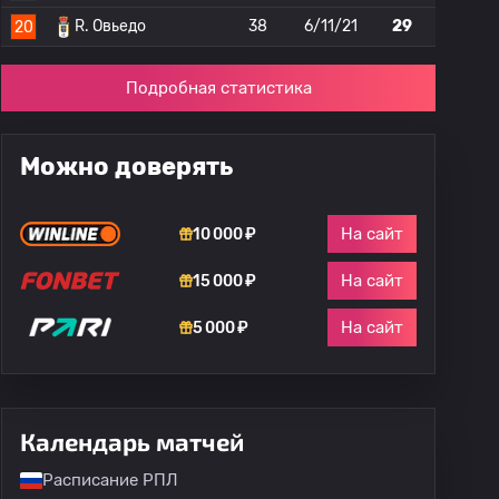
R. Овьедо
38
6/11/21
29
20
Подробная статистика
Можно доверять
На сайт
10 000 ₽
На сайт
15 000 ₽
На сайт
5 000 ₽
Календарь матчей
Расписание РПЛ