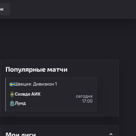
ок
Популярные матчи
Швеция: Дивизион 1
Сковде АИК
сегодня
17:00
Лунд
Мои лиги