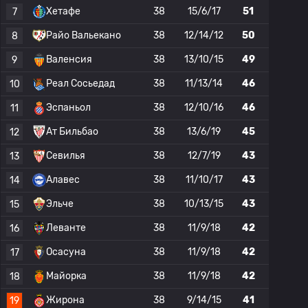
Хетафе
38
15/6/17
51
7
Райо Вальекано
38
12/14/12
50
8
Валенсия
38
13/10/15
49
9
Реал Сосьедад
38
11/13/14
46
10
Эспаньол
38
12/10/16
46
11
Ат Бильбао
38
13/6/19
45
12
Севилья
38
12/7/19
43
13
Алавес
38
11/10/17
43
14
Эльче
38
10/13/15
43
15
Леванте
38
11/9/18
42
16
Осасуна
38
11/9/18
42
17
Майорка
38
11/9/18
42
18
Жирона
38
9/14/15
41
19