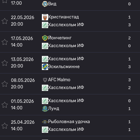
17:00
Вид
0
Кристианстад
1
22.05.2026
20:00
Хасслехольм ИФ
3
Йончепинг
2
17.05.2026
14:00
Хасслехольм ИФ
0
Хасслехольм ИФ
1
13.05.2026
20:00
Эскильсминне
3
AFC Malmo
3
08.05.2026
20:00
Хасслехольм ИФ
2
Хасслехольм ИФ
0
01.05.2026
14:00
Лунд
1
Рыболовная удочка
1
25.04.2026
14:00
Хасслехольм ИФ
1