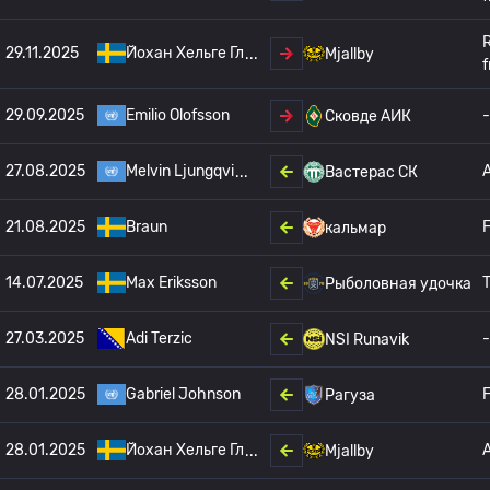
29.11.2025
Йохан Хельге Гл
Mjallby
f
29.09.2025
Emilio Olofsson
-
Сковде АИК
27.08.2025
Melvin Ljungqvi
Вастерас СК
21.08.2025
Braun
F
кальмар
14.07.2025
Max Eriksson
T
Рыболовная удочка
27.03.2025
Adi Terzic
-
NSI Runavik
28.01.2025
Gabriel Johnson
F
Рагуза
28.01.2025
Йохан Хельге Гл
Mjallby