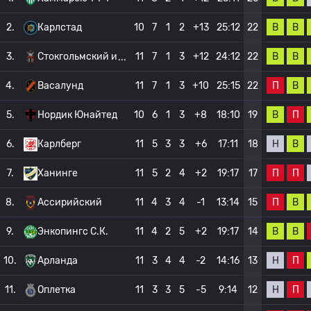
В
В
2.
Карлстад
10
7
1
2
+13
25:12
22
В
В
3.
Стокгольмский и
11
7
1
3
+12
24:12
22
П
В
4.
Васалунд
11
7
1
3
+10
25:15
22
В
П
5.
Нордик Юнайтед
10
6
1
3
+8
18:10
19
Н
В
6.
Карлберг
11
5
3
3
+6
17:11
18
П
П
7.
Ханинге
11
5
2
4
+2
19:17
17
П
В
8.
Ассирийский
11
4
3
4
-1
13:14
15
В
В
9.
Энкопингс С.К.
11
4
2
5
+2
19:17
14
Н
П
10.
Арланда
11
3
4
4
-2
14:16
13
Н
П
11.
Оплетка
11
3
3
5
-5
9:14
12