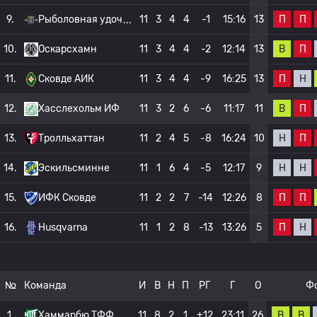
П
П
9.
Рыболовная удоч
11
3
4
4
-1
15:16
13
В
П
10.
Оскарсхамн
11
3
4
4
-2
12:14
13
П
Н
11.
Сковде АИК
11
3
4
4
-9
16:25
13
В
П
12.
Хасслехольм ИФ
11
3
2
6
-6
11:17
11
Н
П
13.
Тролльхаттан
11
2
4
5
-8
16:24
10
Н
Н
14.
Эскильсминне
11
1
6
4
-5
12:17
9
П
П
15.
ИФК Сковде
11
2
2
7
-14
12:26
8
П
Н
16.
Husqvarna
11
1
2
8
-13
13:26
5
№
Команда
И
В
Н
П
РГ
Г
О
Ф
В
В
1.
Хаммарбю ТФФ
11
8
2
1
+12
23:11
26