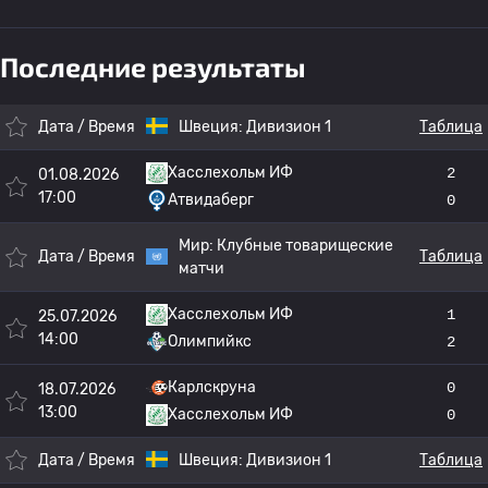
Последние результаты
Дата / Время
Швеция:
Дивизион 1
Таблица
Хасслехольм ИФ
2
01.08.2026
17:00
Атвидаберг
0
Мир:
Клубные товарищеские
Дата / Время
Таблица
матчи
Хасслехольм ИФ
1
25.07.2026
14:00
Олимпийкс
2
Карлскруна
0
18.07.2026
13:00
Хасслехольм ИФ
0
Дата / Время
Швеция:
Дивизион 1
Таблица