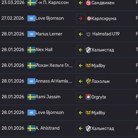
23.03.2026
Г-н П. Карлссон
F
Сандвикен
27.02.2026
Love Bjornson
F
Карлскруна
28.01.2026
Marius Lerner
F
Halmstad U19
28.01.2026
Alex Hall
T
Хальмстад
28.01.2026
Йохан Хельге Гл
F
Mjallby
28.01.2026
Annass Al Hamla
F
Лахольм
28.01.2026
Rami Jassim
F
Orgryte
28.01.2026
Love Bjornson
F
Mjallby
28.01.2026
A. Ahlstrand
Хальмстад