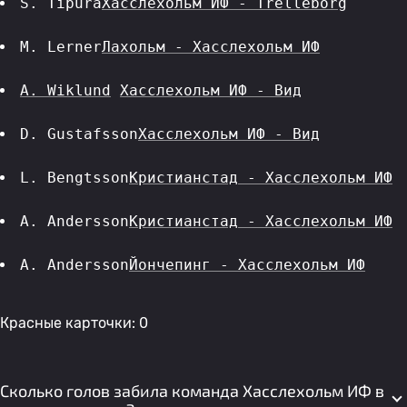
S. Tipura
Хасслехольм ИФ - Trelleborg
M. Lerner
Лахольм - Хасслехольм ИФ
A. Wiklund
Хасслехольм ИФ - Вид
D. Gustafsson
Хасслехольм ИФ - Вид
L. Bengtsson
Кристианстад - Хасслехольм ИФ
A. Andersson
Кристианстад - Хасслехольм ИФ
A. Andersson
Йончепинг - Хасслехольм ИФ
Красные карточки: 0
Сколько голов забила команда Хасслехольм ИФ в