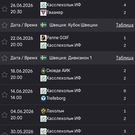
Хасслехольм ИФ
4
26.06.2026
20:30
Тваакер
2
Дата / Время
Швеция:
Кубок Швеции
Таблица
Раппе GOIF
1
22.06.2026
20:00
Хасслехольм ИФ
2
Дата / Время
Швеция:
Дивизион 1
Таблица
Сковде АИК
2
18.06.2026
20:00
Хасслехольм ИФ
2
Хасслехольм ИФ
0
14.06.2026
14:00
Trelleborg
2
Лахольм
1
04.06.2026
20:00
Хасслехольм ИФ
2
Хасслехольм ИФ
3
30.05.2026