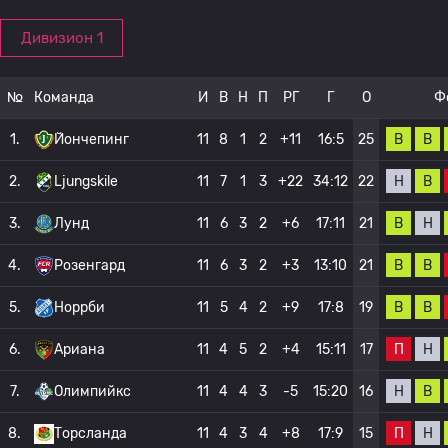
Дивизион 1
№
Команда
И
В
Н
П
РГ
Г
О
Ф
В
В
1.
Йончепинг
11
8
1
2
+11
16:5
25
Н
В
2.
Ljungskile
11
7
1
3
+22
34:12
22
В
Н
3.
Лунд
11
6
3
2
+6
17:11
21
В
В
4.
Розенгард
11
6
3
2
+3
13:10
21
В
В
5.
Норрби
11
5
4
2
+9
17:8
19
П
Н
6.
Ариана
11
4
5
2
+4
15:11
17
Н
В
7.
Олимпийкс
11
4
4
3
-5
15:20
16
П
Н
8.
Торсланда
11
4
3
4
+8
17:9
15