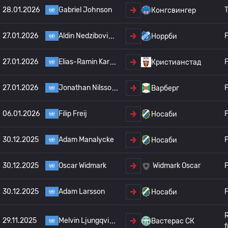
28.01.2026
Gabriel Johnson
T
Конгсвингер
27.01.2026
Aldin Nedzibovi
F
Норрби
27.01.2026
Elias-Ramin Kar
F
Кристианстад
27.01.2026
Jonathan Nilsso
F
Варберг
06.01.2026
Filip Freij
F
Носаби
30.12.2025
Adam Manalycke
F
Носаби
30.12.2025
Oscar Widmark
F
Widmark Oscar
30.12.2025
Adam Larsson
F
Носаби
29.11.2025
Melvin Ljungqvi
Вастерас СК
f