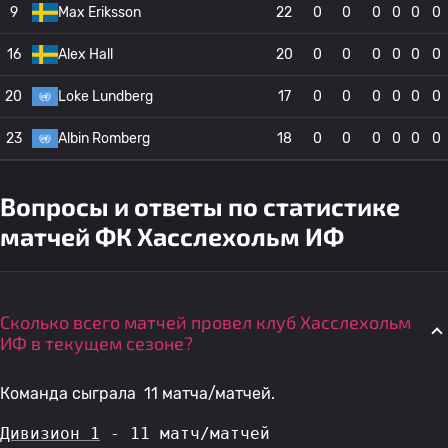
9
Max Eriksson
22
0
0
0
0
0
0
16
Alex Hall
20
0
0
0
0
0
0
20
Loke Lundberg
17
0
0
0
0
0
0
23
Albin Romberg
18
0
0
0
0
0
0
Вопросы и ответы по статистике
матчей ФК Хасслехольм ИФ
Сколько всего матчей провел клуб Хасслехольм
ИФ в текущем сезоне?
Команда сыграла 11 матча/матчей.
Дивизион 1
 - 11 матч/матчей