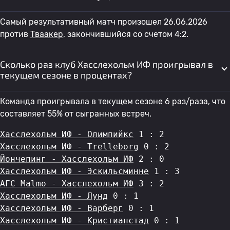
Самый результативный матч произошел 26.06.2026
против
Тваакер
, закончившийся со счетом 4:2.
Сколько раз клуб Хасслехольм ИФ проигрывал в
текущем сезоне в процентах?
Команда проигрывала в текущем сезоне 6 раз/раза, что
составляет 55% от сыгранных встреч.
Хасслехольм ИФ - Олимпийкс
 1 : 2
Хасслехольм ИФ - Trelleborg
 0 : 2
Йончепинг - Хасслехольм ИФ
 2 : 0
Хасслехольм ИФ - Эскильсминне
 1 : 3
AFC Malmo - Хасслехольм ИФ
 3 : 2
Хасслехольм ИФ - Лунд
 0 : 1
Хасслехольм ИФ - Варберг
 0 : 1
Хасслехольм ИФ - Кристианстад
 0 : 1