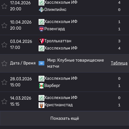
Хасслехольм ИФ
4
17.04.2026
20:00
Олимпийкс
0
Хасслехольм ИФ
1
10.04.2026
20:00
Розенгард
1
Тролльхаттан
3
03.04.2026
17:00
Хасслехольм ИФ
4
Мир:
Клубные товарищеские
Дата / Время
Таблица
матчи
Хасслехольм ИФ
0
28.03.2026
15:00
Варберг
1
Хасслехольм ИФ
0
14.03.2026
15:15
Кристианстад
1
Показать ещё