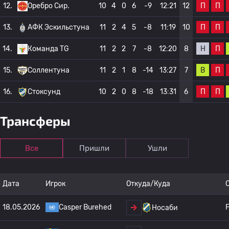
П
П
12.
Оребро Сир.
10
4
0
6
-9
12:21
12
П
П
13.
АФК Эскильстуна
11
2
4
5
-8
11:19
10
Н
П
14.
Команда TG
11
2
2
7
-8
12:20
8
В
П
15.
Соллентуна
11
2
1
8
-14
13:27
7
П
П
16.
Стоксунд
10
2
0
8
-18
13:31
6
Трансферы
Все
Пришли
Ушли
Дата
Игрок
Откуда/Куда
18.05.2026
Casper Burehed
F
Носаби