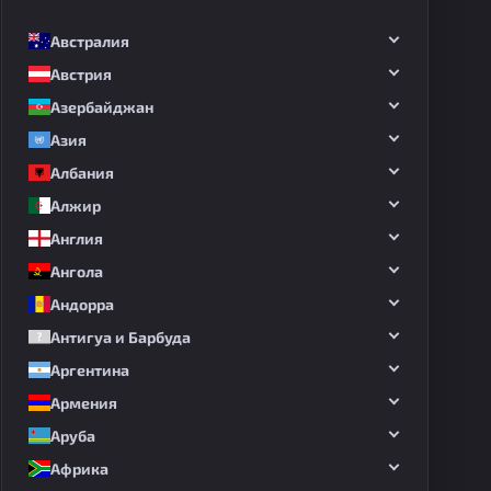
Австралия
Австрия
Азербайджан
Азия
Албания
Алжир
Англия
Ангола
Андорра
Антигуа и Барбуда
Аргентина
Армения
Аруба
Африка