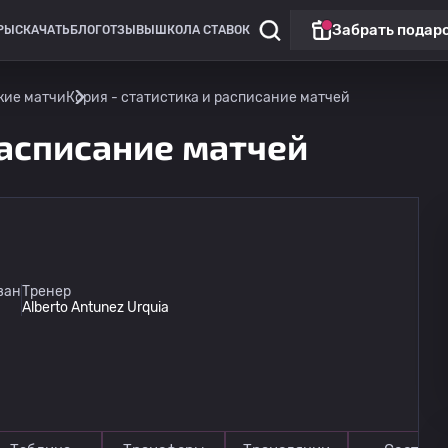
Забрать подар
РЫ
СКАЧАТЬ
БЛОГ
ОТЗЫВЫ
ШКОЛА СТАВОК
кие матчи
Кория - статистика и расписание матчей
расписание матчей
ван
Тренер
Alberto Antunez Urquia