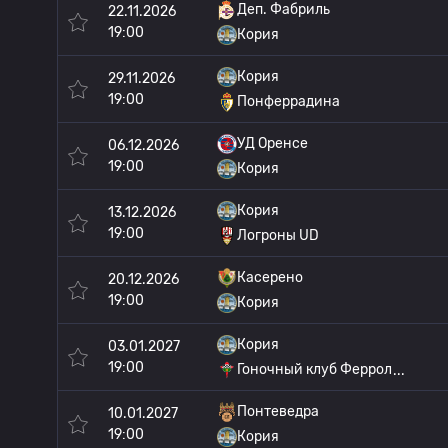
Деп. Фабриль
22.11.2026
19:00
Кория
Кория
29.11.2026
19:00
Понферрадина
УД Оренсе
06.12.2026
19:00
Кория
Кория
13.12.2026
19:00
Логроны UD
Касерено
20.12.2026
19:00
Кория
Кория
03.01.2027
19:00
Гоночный клуб Феррол
Понтеведра
10.01.2027
19:00
Кория