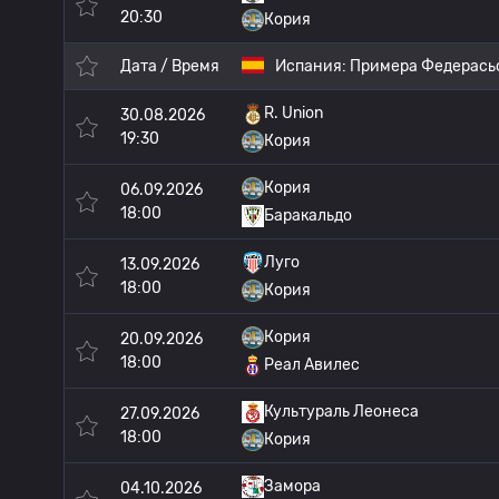
20:30
Кория
Дата / Время
Испания:
Примера Федерась
R. Union
30.08.2026
19:30
Кория
Кория
06.09.2026
18:00
Баракальдо
Луго
13.09.2026
18:00
Кория
Кория
20.09.2026
18:00
Реал Авилес
Культураль Леонеса
27.09.2026
18:00
Кория
Замора
04.10.2026