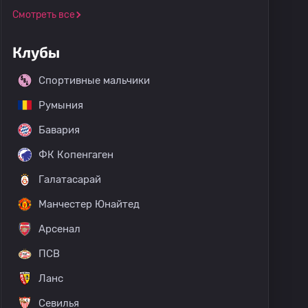
Смотреть все
Клубы
Спортивные мальчики
Румыния
Бавария
ФК Копенгаген
Галатасарай
Манчестер Юнайтед
Арсенал
ПСВ
Ланс
Севилья