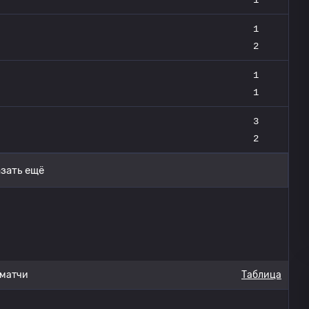
1
2
1
1
3
2
зать ещё
 матчи
Таблица