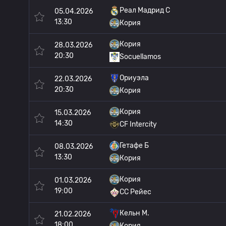
Реал Мадрид C
05.04.2026
13:30
Кория
Кория
28.03.2026
20:30
Socuellamos
Ориуэла
22.03.2026
20:30
Кория
Кория
15.03.2026
14:30
CF Intercity
Гетафе Б
08.03.2026
13:30
Кория
Кория
01.03.2026
19:00
СС Рейес
Кельн М.
21.02.2026
18:00
Кория