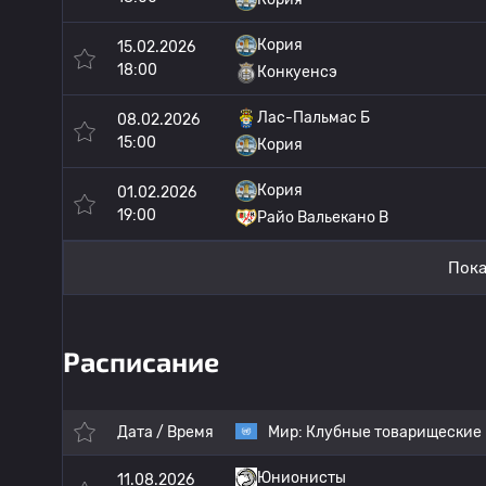
Кория
15.02.2026
18:00
Конкуенсэ
Лас-Пальмас Б
08.02.2026
15:00
Кория
Кория
01.02.2026
19:00
Райо Вальекано B
Пока
Расписание
Дата / Время
Мир:
Клубные товарищеские
Юнионисты
11.08.2026