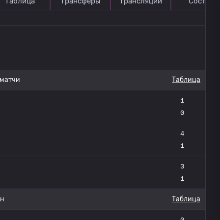
Таблица
Трансферы
Трансляции
Состав
 матчи
Таблица
1
0
4
1
3
1
он
Таблица
0