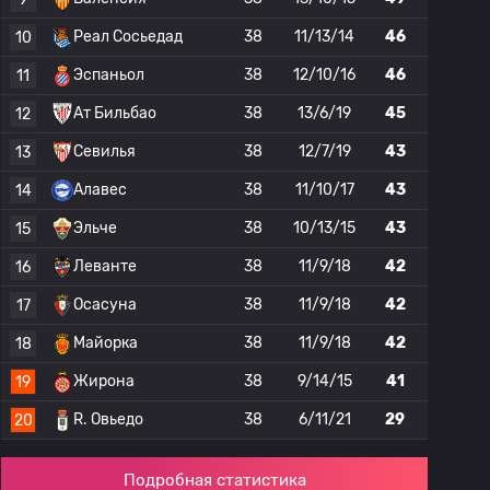
Реал Сосьедад
38
11/13/14
46
10
Эспаньол
38
12/10/16
46
11
Ат Бильбао
38
13/6/19
45
12
Севилья
38
12/7/19
43
13
Алавес
38
11/10/17
43
14
Эльче
38
10/13/15
43
15
Леванте
38
11/9/18
42
16
Осасуна
38
11/9/18
42
17
Майорка
38
11/9/18
42
18
Жирона
38
9/14/15
41
19
R. Овьедо
38
6/11/21
29
20
Подробная статистика