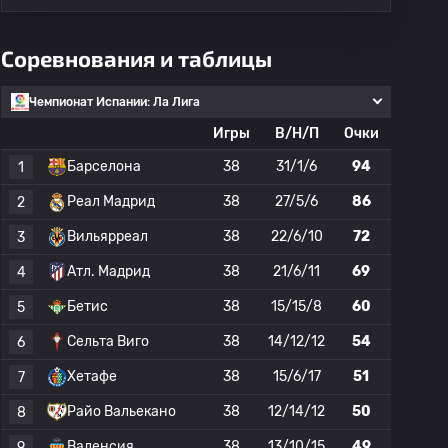
Соревнования и таблицы
Чемпионат Испании: Ла Лига
Игры
В/Н/П
Очки
Барселона
38
31/1/6
94
1
Реал Мадрид
38
27/5/6
86
2
Вильярреал
38
22/6/10
72
3
Атл. Мадрид
38
21/6/11
69
4
Бетис
38
15/15/8
60
5
Сельта Виго
38
14/12/12
54
6
Хетафе
38
15/6/17
51
7
Райо Вальекано
38
12/14/12
50
8
Валенсия
38
13/10/15
49
9