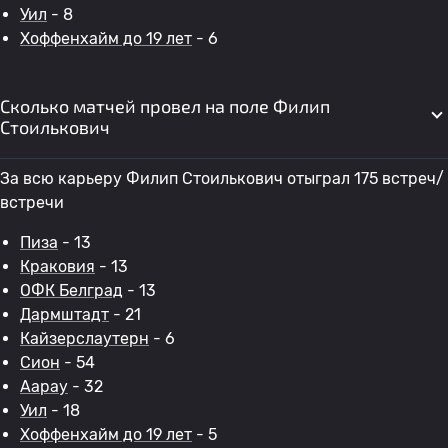
Уил
- 8
Хоффенхайм до 19 лет
- 6
Сколько матчей провел на поле Филип
Стоилькович
За всю карьеру Филип Стоилькович отыграл 175 встреч/
встречи
Пиза
- 13
Краковия
- 13
ОФК Белград
- 13
Дармштадт
- 21
Кайзерслаутерн
- 6
Сион
- 54
Аарау
- 32
Уил
- 18
Хоффенхайм до 19 лет
- 5