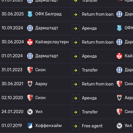
01.07.2025
Дармштадт
Кра
Transfer
30.06.2025
ОФК Белград
Дар
Return from loan
10.09.2024
Дармштадт
ОФК
Аренда
30.06.2024
Кайзерслаутерн
Дар
Return from loan
01.01.2024
Дармштадт
Кай
Аренда
31.01.2023
Сион
Дар
Transfer
30.06.2021
Аарау
Сио
Return from loan
02.10.2020
Сион
Аар
Аренда
24.01.2020
Уил
Сио
Transfer
01.07.2019
Хоффенхайм
Уил
Free agent