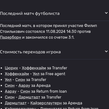
Последний матч футболиста
Последний матч, в котором принял участие Филип
Стоилькович состоялся 11.08.2024 14:30 против
Падерборн
и закончился со счетом 3:1.
Стоимость переходов игрока
Цюрих
-
Хоффенхайм
за Transfer
Хоффенхайм
-
Уил
за Free agent
Уил
-
Сион
за Transfer
Сион
-
Аарау
за Аренда
Аарау
-
Сион
за Return from loan
Сион
-
Дармштадт
за Transfer
Дармштадт
-
Кайзерслаутерн
за Аренда
Кайзерслаутерн
-
Дармштадт
за Return from loan