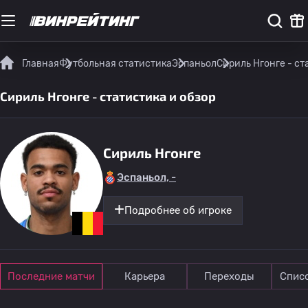
Главная
Футбольная статистика
Эспаньол
Сириль Нгонге - ст
Сириль Нгонге - статистика и обзор
Сириль Нгонге
Эспаньол, -
Подробнее об игроке
Последние матчи
Карьера
Переходы
Спис