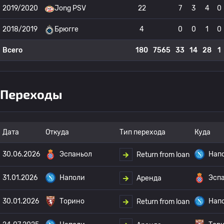
2019/2020
Jong PSV
22
7
3
4
0
2018/2019
Брюгге
4
0
0
1
0
Всего
180
7565
33
14
28
1
Переходы
Дата
Откуда
Тип перехода
Куда
30.06.2026
Эспаньол
Нап
Return from loan
31.01.2026
Наполи
Эсп
Аренда
30.01.2026
Торино
Нап
Return from loan