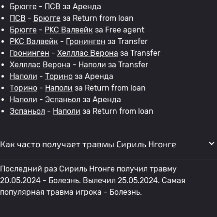
Брюгге
-
ПСВ
за Аренда
ПСВ
-
Брюгге
за Return from loan
Брюгге
-
РKC Валвейк
за Free agent
РKC Валвейк
-
Гронинген
за Transfer
Гронинген
-
Хелллас Верона
за Transfer
Хелллас Верона
-
Наполи
за Transfer
Наполи
-
Торино
за Аренда
Торино
-
Наполи
за Return from loan
Наполи
-
Эспаньол
за Аренда
Эспаньол
-
Наполи
за Return from loan
Как часто получает травмы Сириль Нгонге
Последний раз Сириль Нгонге получил травму
20.05.2024 - Болезнь. Вылечил 25.05.2024. Самая
популярная травма игрока - Болезнь.