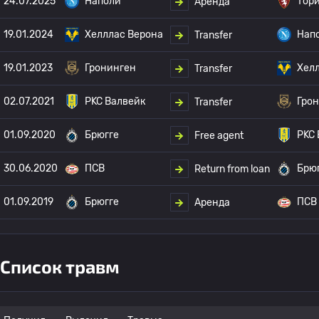
24.07.2025
Наполи
Тор
Аренда
19.01.2024
Хелллас Верона
Нап
Transfer
19.01.2023
Гронинген
Хел
Transfer
02.07.2021
РKC Валвейк
Гро
Transfer
01.09.2020
Брюгге
РKC 
Free agent
30.06.2020
ПСВ
Брю
Return from loan
01.09.2019
Брюгге
ПСВ
Аренда
Список травм