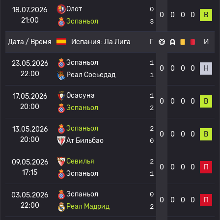
Олот
0
18.07.2026
0
0
0
0
В
21:00
Эспаньол
3
Дата / Время
Испания:
Ла Лига
Г
И
Эспаньол
1
23.05.2026
0
0
0
0
Н
22:00
Реал Сосьедад
1
Осасуна
1
17.05.2026
0
0
0
0
В
20:00
Эспаньол
2
Эспаньол
2
13.05.2026
0
0
0
0
В
20:00
Ат Бильбао
0
Севилья
2
09.05.2026
0
0
0
0
П
17:15
Эспаньол
1
Эспаньол
0
03.05.2026
0
0
0
0
П
22:00
Реал Мадрид
2