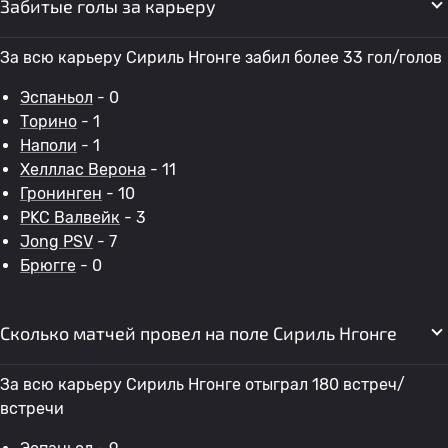
Забитые голы за карьеру
За всю карьеру Сириль Нгонге забил более 33 гол/голов
Эспаньол
- 0
Торино
- 1
Наполи
- 1
Хелллас Верона
- 11
Гронинген
- 10
РKC Валвейк
- 3
Jong PSV
- 7
Брюгге
- 0
Сколько матчей провел на поле Сириль Нгонге
За всю карьеру Сириль Нгонге отыграл 180 встреч/
встречи