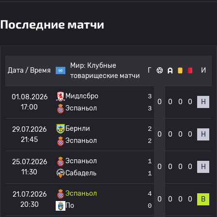
Последние матчи
Мир:
Клубные
Дата / Время
Г
И
товарищеские матчи
Мидлсбро
3
01.08.2026
0
0
0
0
Н
17:00
Эспаньол
3
Бернли
2
29.07.2026
0
0
0
0
Н
21:45
Эспаньол
2
Эспаньол
1
25.07.2026
0
0
0
0
Н
11:30
Сабадель
1
Эспаньол
4
21.07.2026
0
0
0
0
В
20:30
По
0