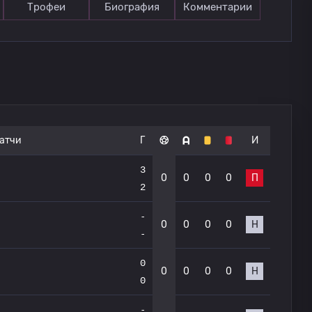
Трофеи
Биография
Комментарии
атчи
Г
И
3
0
0
0
0
П
2
-
0
0
0
0
Н
-
0
0
0
0
0
Н
0
-