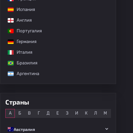
Испания
дных матчей
Англия
Португалия
Германия
Италия
Бразилия
Аргентина
Страны
Все
А
Б
В
Г
Д
Е
З
И
К
Л
М
Н
О
Австралия