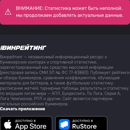
ВНИМАНИЕ: Статистика может быть неполной,
мы продолжаем добавлять актуальные данные.
Винрейтинг — независимый информационный ресурс о
букмекерских конторах и спортивной статистике,
зарегистрированный как средство массовой информации
(реестровая запись СМИ ЭЛ № ФС 77-83883). Публикует рейтинги
и обзоры букмекеров, сравнения коэффициентов, обучающие
материалы для беттеров, а также футбольную статистику:
расписание матчей, турнирные таблицы, результаты и статистику
по ведущим лигам мира — АПЛ, Бундеслига, Ла Лига, Серия А,
Лига Чемпионов, РПЛ и другим. Сайт является партнёром
легальных российских букмекеров.
Скачать приложение