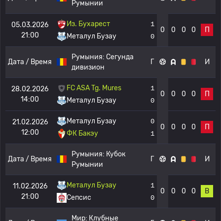
Румынии
Из. Бухарест
1
05.03.2026
0
0
0
0
П
21:00
Металул Бузау
0
Румыния:
Сегунда
Дата / Время
Г
И
дивизион
FC ASA Tg. Mures
1
28.02.2026
0
0
0
0
П
14:00
Металул Бузау
0
Металул Бузау
0
21.02.2026
0
0
0
0
П
12:00
ФК Бакэу
1
Румыния:
Кубок
Дата / Время
Г
И
Румынии
Металул Бузау
1
11.02.2026
0
0
0
0
В
21:00
Сепсис
0
Мир:
Клубные