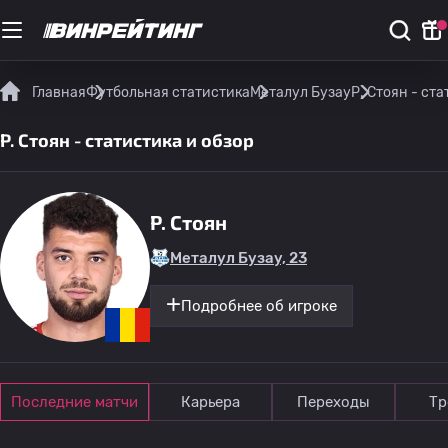
Главная
Футбольная статистика
Металул Бузау
Р. Стоян - ст
Р. Стоян - статистика и обзор
Р. Стоян
Металул Бузау, 23
Подробнее об игроке
Последние матчи
Карьера
Переходы
Тр