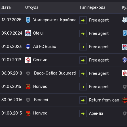
Дата
Откуда
Тип перехода
Ку
13.07.2025
Университет. Крайова
Free agent
09.09.2024
Otelul
Free agent
01.07.2023
AS FC Buzău
Free agent
01.07.2019
Сепсис
Free agent
06.09.2018
Daco-Getica Bucuresti
Free agent
01.07.2016
Honved
Free agent
30.06.2016
Berceni
Return from loan
01.08.2015
Honved
Аренда