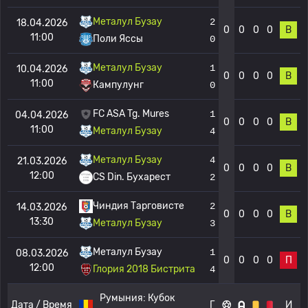
Металул Бузау
2
18.04.2026
0
0
0
0
В
11:00
Поли Яссы
0
Металул Бузау
1
10.04.2026
0
0
0
0
В
11:00
Кампулунг
0
FC ASA Tg. Mures
1
04.04.2026
0
0
0
0
В
11:00
Металул Бузау
4
Металул Бузау
4
21.03.2026
0
0
0
0
В
12:00
CS Din. Бухарест
2
Чиндия Тарговисте
2
14.03.2026
0
0
0
0
В
13:30
Металул Бузау
3
Металул Бузау
1
08.03.2026
0
0
0
0
П
12:00
Глория 2018 Бистрита
4
Румыния:
Кубок
Дата / Время
Г
И