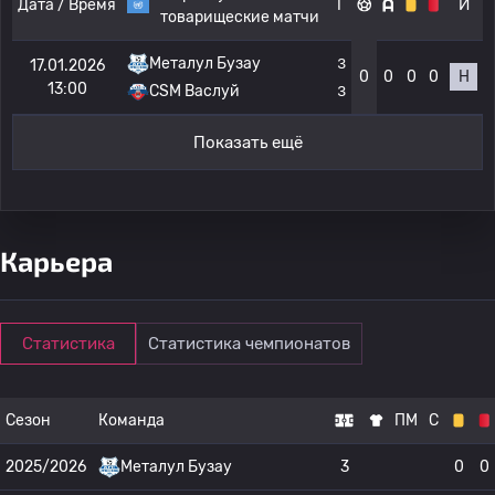
Дата / Время
Г
И
товарищеские матчи
Металул Бузау
3
17.01.2026
0
0
0
0
Н
13:00
CSM Васлуй
3
Показать ещё
Карьера
Статистика
Статистика чемпионатов
Сезон
Команда
ПМ
С
2025/2026
Металул Бузау
3
0
0