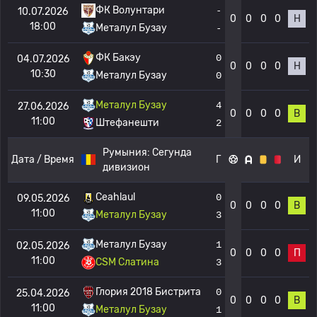
ФК Волунтари
-
10.07.2026
0
0
0
0
Н
18:00
Металул Бузау
-
ФК Бакэу
0
04.07.2026
0
0
0
0
Н
10:30
Металул Бузау
0
Металул Бузау
4
27.06.2026
0
0
0
0
В
11:00
Штефанешти
2
Румыния:
Сегунда
Дата / Время
Г
И
дивизион
Ceahlaul
0
09.05.2026
0
0
0
0
В
11:00
Металул Бузау
3
Металул Бузау
1
02.05.2026
0
0
0
0
П
11:00
CSM Слатина
3
Глория 2018 Бистрита
0
25.04.2026
0
0
0
0
В
11:00
Металул Бузау
1