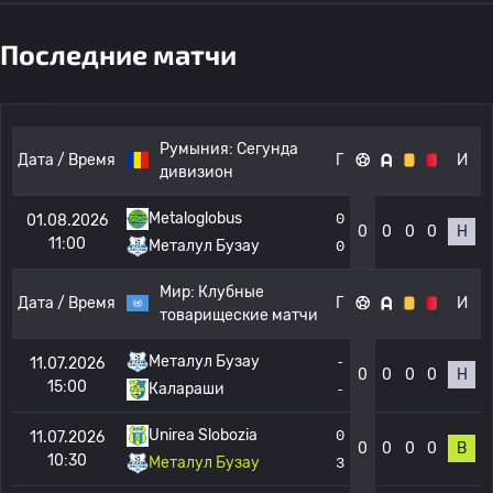
Последние матчи
Румыния:
Сегунда
Дата / Время
Г
И
дивизион
Metaloglobus
0
01.08.2026
0
0
0
0
Н
11:00
Металул Бузау
0
Мир:
Клубные
Дата / Время
Г
И
товарищеские матчи
Металул Бузау
-
11.07.2026
0
0
0
0
Н
15:00
Калараши
-
Unirea Slobozia
0
11.07.2026
0
0
0
0
В
10:30
Металул Бузау
3