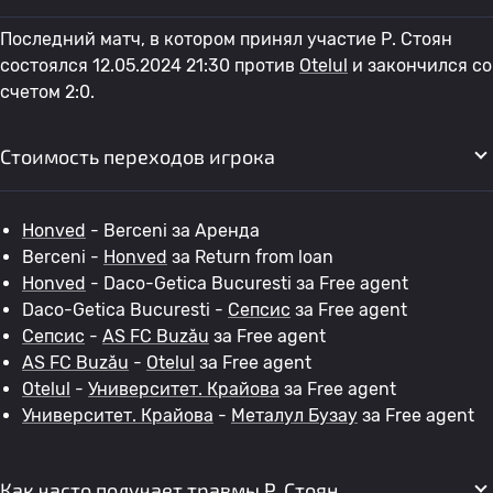
Последний матч, в котором принял участие Р. Стоян
состоялся 12.05.2024 21:30 против
Otelul
и закончился со
счетом 2:0.
Стоимость переходов игрока
Honved
- Berceni за Аренда
Berceni -
Honved
за Return from loan
Honved
- Daco-Getica Bucuresti за Free agent
Daco-Getica Bucuresti -
Сепсис
за Free agent
Сепсис
-
AS FC Buzău
за Free agent
AS FC Buzău
-
Otelul
за Free agent
Otelul
-
Университет. Крайова
за Free agent
Университет. Крайова
-
Металул Бузау
за Free agent
Как часто получает травмы Р. Стоян