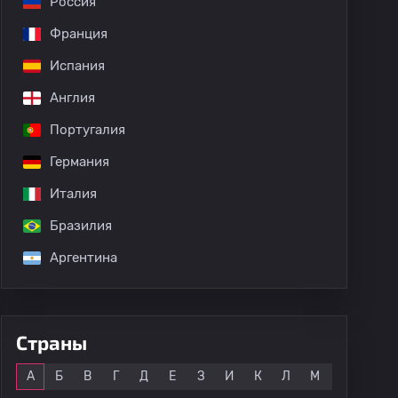
Россия
Франция
Испания
Англия
Португалия
Германия
Италия
Бразилия
Аргентина
Страны
Все
А
Б
В
Г
Д
Е
З
И
К
Л
М
Н
О