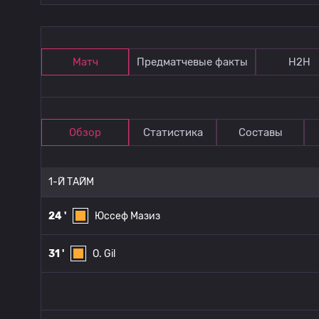
Матч
Предматчевые факты
Н2Н
Обзор
Статистика
Составы
1-Й ТАЙМ
24 '
Юссеф Мазиз
31 '
O. Gil