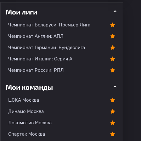
Мои лиги
Чемпионат Беларуси: Премьер Лига
ментарии
Чемпионат Англии: АПЛ
Чемпионат Германии: Бундеслига
Чемпионат Италии: Серия А
Чемпионат России: РПЛ
Мои команды
ЦСКА Москва
Динамо Москва
Локомотив Москва
Спартак Москва