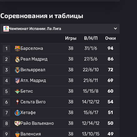
Соревнования и таблицы
Чемпионат Испании: Ла Лига
Игры
В/Н/П
Очки
Барселона
38
31/1/6
94
1
Реал Мадрид
38
27/5/6
86
2
Вильярреал
38
22/6/10
72
3
Атл. Мадрид
38
21/6/11
69
4
Бетис
38
15/15/8
60
5
Сельта Виго
38
14/12/12
54
6
Хетафе
38
15/6/17
51
7
Райо Вальекано
38
12/14/12
50
8
Валенсия
38
13/10/15
49
9