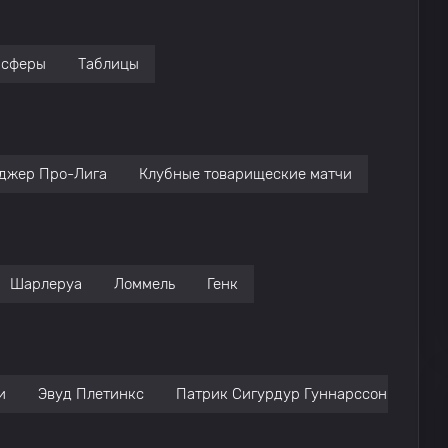
нсферы
Таблицы
джер Про-Лига
Клубные товарищеские матчи
Шарлеруа
Ломмель
Генк
и
Эвуд Плетинкс
Патрик Сигурдур Гуннарссон