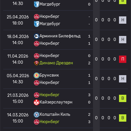
0
0
0
0
В
14:30
Магдебург
0
Нюрнберг
-
25.04.2026
0
0
0
0
Н
18:00
Магдебург
-
Арминия Билефельд
1
18.04.2026
0
0
0
0
Н
14:00
Нюрнберг
1
Нюрнберг
0
11.04.2026
0
0
0
0
П
14:00
Динамо Дрезден
2
Брунсвик
1
05.04.2026
0
0
0
0
Н
14:30
Нюрнберг
1
Нюрнберг
3
21.03.2026
0
0
0
0
В
15:00
Кайзерслаутерн
0
Холштайн Киль
2
14.03.2026
0
0
0
0
В
15:00
Нюрнберг
3