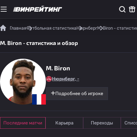
Главная
Футбольная статистика
Нюрнберг
M. Biron - статисти
M. Biron - статистика и обзор
M. Biron
Нюрнберг, -
Подробнее об игроке
Последние матчи
Карьера
Переходы
Спис