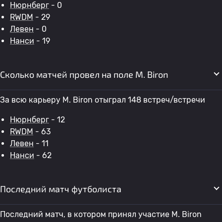
Нюрнберг
- 0
RWDM
- 29
Левен
- 0
Нанси
- 19
Сколько матчей провел на поле M. Biron
За всю карьеру M. Biron отыграл 148 встреч/встречи
Нюрнберг
- 12
RWDM
- 63
Левен
- 11
Нанси
- 62
Последний матч футболиста
Последний матч, в котором принял участие M. Biron