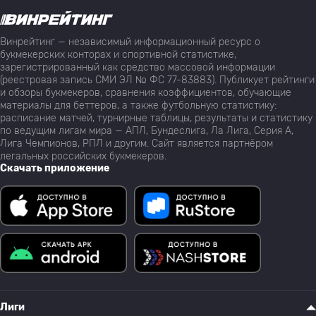
Винрейтинг — независимый информационный ресурс о
букмекерских конторах и спортивной статистике,
зарегистрированный как средство массовой информации
(реестровая запись СМИ ЭЛ № ФС 77-83883). Публикует рейтинги
и обзоры букмекеров, сравнения коэффициентов, обучающие
материалы для беттеров, а также футбольную статистику:
расписание матчей, турнирные таблицы, результаты и статистику
по ведущим лигам мира — АПЛ, Бундеслига, Ла Лига, Серия А,
Лига Чемпионов, РПЛ и другим. Сайт является партнёром
легальных российских букмекеров.
Скачать приложение
Лиги