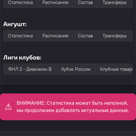
Статистика
Расписание
Состав
Трансферы
Ангушт:
Статистика
Расписание
Состав
Трансферы
Лиги клубов:
ФНЛ 2 - Дивизион B
Кубок России
Клубные товари
ВНИМАНИЕ: Статистика может быть неполной,
мы продолжаем добавлять актуальные данные.