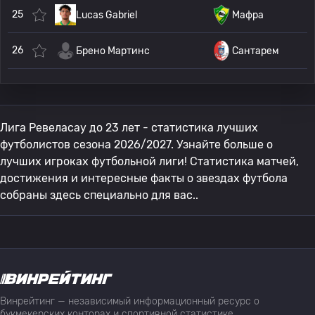
25
Lucas Gabriel
Мафра
26
Брено Мартинс
Сантарем
Лига Ревеласау до 23 лет - статистика лучших
футболистов сезона 2026/2027. Узнайте больше о
лучших игроках футбольной лиги! Статистика матчей,
достижения и интересные факты о звездах футбола
собраны здесь специально для вас..
Винрейтинг — независимый информационный ресурс о
букмекерских конторах и спортивной статистике,