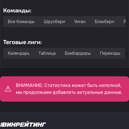
Команды:
Все Команды
Шрусбери
Уиган
Блэкберн
Ро
Теговые лиги:
Календарь
Таблица
Бомбардиры
Переходы
ВНИМАНИЕ: Статистика может быть неполной,
мы продолжаем добавлять актуальные данные.