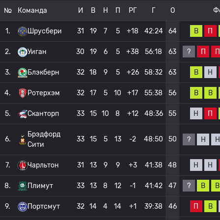
№
Команда
И
В
Н
П
РГ
Г
О
Ф
В
П
1.
Шрусбери
31
19
7
5
+18
42:24
64
?
П
П
2.
Уиган
30
19
6
5
+38
56:18
63
В
Н
3.
Блэкберн
32
18
9
5
+26
58:32
63
В
В
4.
Ротерхэм
32
17
5
10
+17
55:38
56
Н
П
5.
Сканторп
33
15
10
8
+12
48:36
55
Брэдфорд
6.
33
15
5
13
-2
48:50
50
?
Н
Н
Сити
Н
Н
7.
Чарльтон
31
13
9
9
+3
41:38
48
?
В
В
8.
Плимут
33
13
8
12
-1
41:42
47
П
В
9.
Портсмут
32
14
4
14
+1
39:38
46