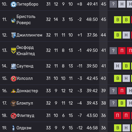
?
Н
Н
10.
Питерборо
31
12
9
10
+8
49:41
45
Бристоль
11.
32
14
3
15
-2
48:50
45
В
В
Роверс
В
Н
12.
Джиллингем
32
11
11
10
+1
37:36
44
Оксфорд
13.
32
11
8
13
-1
49:50
41
?
П
П
Юнайтед
Н
В
14.
Саутенд
32
11
8
13
-11
39:50
41
В
Н
15.
Уолсолл
31
10
10
11
-3
42:45
40
?
П
Н
16.
Донкастер
33
9
12
12
-3
39:42
39
?
В
Н
17.
Блэкпул
32
9
11
12
-4
39:43
38
П
П
18.
Флитвуд
31
10
6
15
-7
43:50
36
В
Н
19.
Олдхэм
33
9
9
15
-12
46:58
36