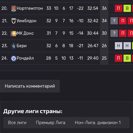
П
В
20.
Нортгемптон
33
10
6
17
-22
32:54
36
?
П
П
21.
Уимблдон
32
9
7
16
-10
32:42
34
?
П
П
22.
МК Донс
31
7
9
15
-14
30:44
30
Н
Н
23.
Бери
32
6
8
18
-21
26:47
26
П
В
24.
Рочдейл
28
5
10
13
-11
29:40
25
Написать комментарий
Другие лиги страны:
Все лиги
Премьер Лига
Нон-Лига: дивизион 1
Н