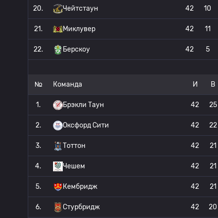
20.
Чейтстаун
42
10
21.
Миклувер
42
11
22.
Берскоу
42
5
№
Команда
И
В
1.
Брэкли Таун
42
25
2.
Оксфорд Сити
42
22
3.
Тоттон
42
21
4.
Чешем
42
21
5.
Кембридж
42
21
6.
Стурбридж
42
20