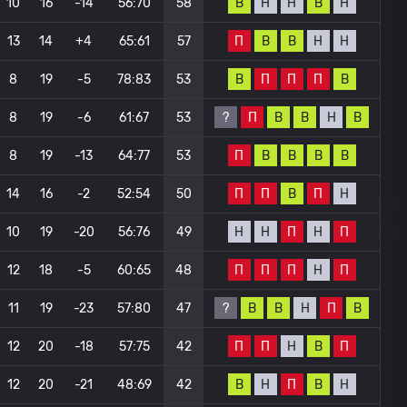
В
Н
Н
В
Н
10
16
-14
56:70
58
П
В
В
Н
Н
13
14
+4
65:61
57
В
П
П
П
В
8
19
-5
78:83
53
?
П
В
В
Н
В
8
19
-6
61:67
53
П
В
В
В
В
8
19
-13
64:77
53
П
П
В
П
Н
14
16
-2
52:54
50
Н
Н
П
Н
П
10
19
-20
56:76
49
П
П
П
Н
П
12
18
-5
60:65
48
?
В
В
Н
П
В
11
19
-23
57:80
47
П
П
Н
В
П
12
20
-18
57:75
42
В
Н
П
В
Н
12
20
-21
48:69
42