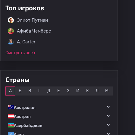
Топ игроков
Элиот Путман
Афиба Чемберс
A. Carter
Смотреть все
Страны
Все
А
Б
В
Г
Д
Е
З
И
К
Л
М
Н
О
Австралия
Австрия
Азербайджан
Азия