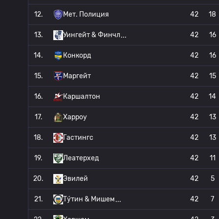
12.
Мет. Полиция
42
18
13.
Уингейт & Финчл
42
16
14.
Конкорд
42
16
15.
Маргейт
42
15
16.
Каршалтон
42
14
17.
Харроу
42
13
18.
Гастингс
42
13
19.
Леатерхед
42
11
20.
Эвилей
42
5
21.
Ту́тин & Мишем
42
7