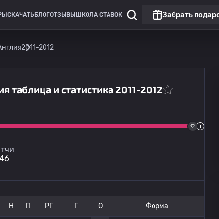
Забрать подар
РЫ
СКАЧАТЬ
БЛОГ
ОТЗЫВЫ
ШКОЛА СТАВОК
Англия
2011-2012
я таблица и статистика 2011-2012
Нон-Лига Премьер: Англия
Сент-Олбанс
сегодня
17:00
Чатем
тчи
46
Н
П
РГ
Г
О
Форма