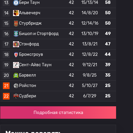
Бери Таун
42
15/13/14
58
13
Альвечерч
42
14/8/20
50
14
Стурбридж
42
12/14/16
50
15
Бишоп и Стортфорд
42
13/10/19
49
16
Стэнфорд
42
13/8/21
47
17
Бромсгроув
42
12/8/22
44
18
Сент-Айвс Таун
42
9/12/21
39
19
Барвелл
42
9/8/25
35
20
Ройстон
42
5/10/27
25
21
Судбери
42
6/7/29
25
22
Подробная статистика
ференций
Вторая лига
Лига 1
Чемпионшип
Прем