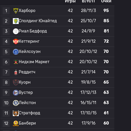
Игры
В/Н/П
Очки
Харборо
42
28/11/3
95
1
Сполдинг Юнайтед
42
25/10/7
85
2
Риал Бедфорд
42
24/9/9
81
3
Кеттеринг
42
21/9/12
72
4
Хейлсоуэн
42
20/10/12
70
5
Нидхэм Маркет
42
20/10/12
70
6
Реддитч
42
21/7/14
70
7
Куорн
42
19/8/15
65
8
Вустер
42
17/12/13
63
9
Лейстон
42
16/15/11
63
10
Стратфорд
42
17/10/15
61
11
Банбери
42
17/9/16
60
12