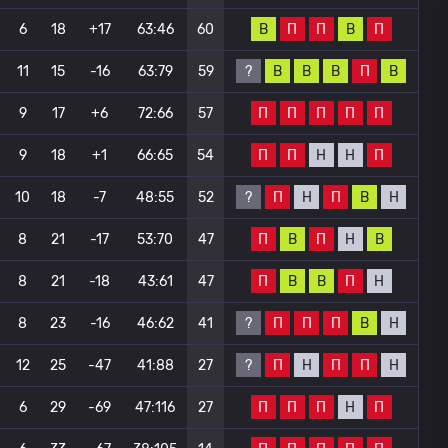
В
П
П
В
П
6
18
+17
63:46
60
?
В
В
В
П
В
11
15
-16
63:79
59
П
П
П
П
П
9
17
+6
72:66
57
П
П
Н
Н
П
9
18
+1
66:65
54
?
П
Н
П
В
Н
10
18
-7
48:55
52
П
В
П
Н
В
8
21
-17
53:70
47
П
В
В
П
Н
8
21
-18
43:61
47
?
П
П
П
В
Н
8
23
-16
46:62
41
?
П
Н
П
П
Н
12
25
-47
41:88
27
П
П
П
Н
П
6
29
-69
47:116
27