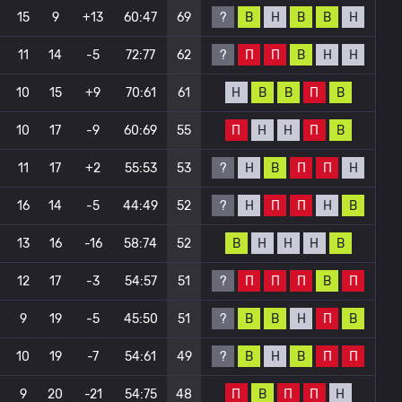
?
В
Н
В
В
Н
15
9
+13
60:47
69
?
П
П
В
Н
Н
11
14
-5
72:77
62
Н
В
В
П
В
10
15
+9
70:61
61
П
Н
Н
П
В
10
17
-9
60:69
55
?
Н
В
П
П
Н
11
17
+2
55:53
53
?
Н
П
П
Н
В
16
14
-5
44:49
52
В
Н
Н
Н
В
13
16
-16
58:74
52
?
П
П
П
В
П
12
17
-3
54:57
51
?
В
В
Н
П
В
9
19
-5
45:50
51
?
В
Н
В
П
П
10
19
-7
54:61
49
П
В
П
П
Н
9
20
-21
54:75
48