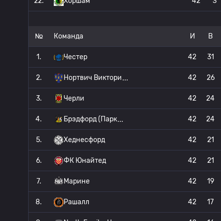
22.
Хоршам
42
3
№
Команда
И
В
1.
Честер
42
31
2.
Нортвич Виктори
42
26
3.
Черли
42
24
4.
Брэдфорд (Парк
42
24
5.
Хеднесфорд
42
21
6.
ФК Юнайтед
42
21
7.
Марине
42
19
8.
Рашалл
42
17