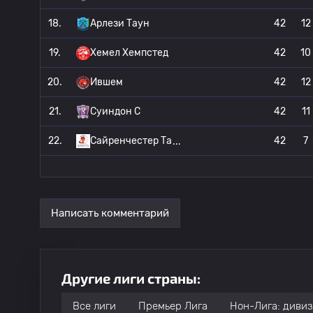
18.
Арлези Таун
42
12
19.
Хемел Хемпстед
42
10
20.
Ившем
42
12
21.
Суиндон С
42
11
22.
Сайренчестер Та
42
7
Написать комментарий
Другие лиги страны:
Все лиги
Премьер Лига
Нон-Лига: дивиз