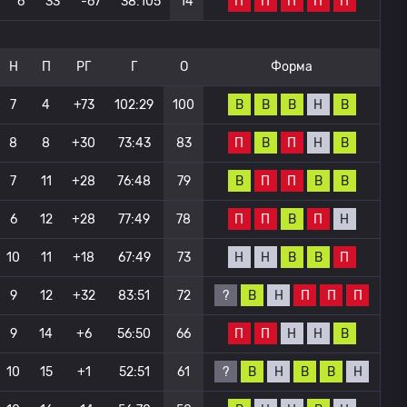
П
П
П
П
П
6
33
-67
38:105
14
Н
П
РГ
Г
О
Форма
В
В
В
Н
В
7
4
+73
102:29
100
П
В
П
Н
В
8
8
+30
73:43
83
В
П
П
В
В
7
11
+28
76:48
79
П
П
В
П
Н
6
12
+28
77:49
78
Н
Н
В
В
П
10
11
+18
67:49
73
?
В
Н
П
П
П
9
12
+32
83:51
72
П
П
Н
Н
В
9
14
+6
56:50
66
?
В
Н
В
В
Н
10
15
+1
52:51
61