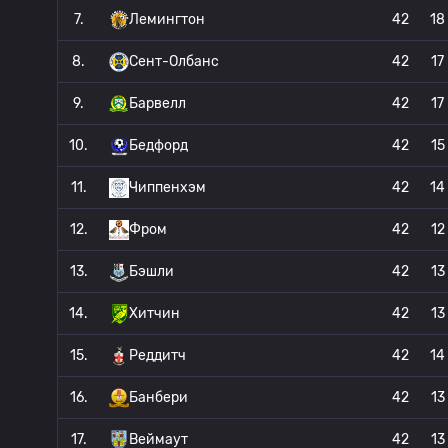
7.
Лемингтон
42
18
8.
Сент-Олбанс
42
17
9.
Барвелл
42
17
10.
Бедфорд
42
15
11.
Чиппенхэм
42
14
12.
Фром
42
12
13.
Бэшли
42
13
14.
Хитчин
42
13
15.
Реддитч
42
14
16.
Банбери
42
13
17.
Веймаут
42
13