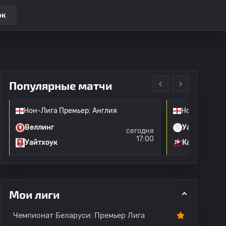
ок
Популярные матчи
Нон-Лига Премьер: Англия
Нон-Лига Пр
Веллинг
Уайтлииф
сегодня
17:00
Уайтхоук
Каршалтон
Мои лиги
Чемпионат Беларуси: Премьер Лига