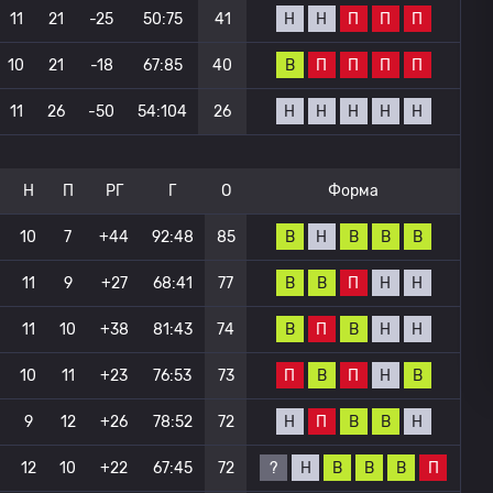
Н
Н
П
П
П
11
21
-25
50:75
41
В
П
П
П
П
10
21
-18
67:85
40
Н
Н
Н
Н
Н
11
26
-50
54:104
26
Н
П
РГ
Г
О
Форма
В
Н
В
В
В
10
7
+44
92:48
85
В
В
П
Н
Н
11
9
+27
68:41
77
В
П
В
Н
Н
11
10
+38
81:43
74
П
В
П
Н
В
10
11
+23
76:53
73
Н
П
В
В
Н
9
12
+26
78:52
72
?
Н
В
В
В
П
12
10
+22
67:45
72