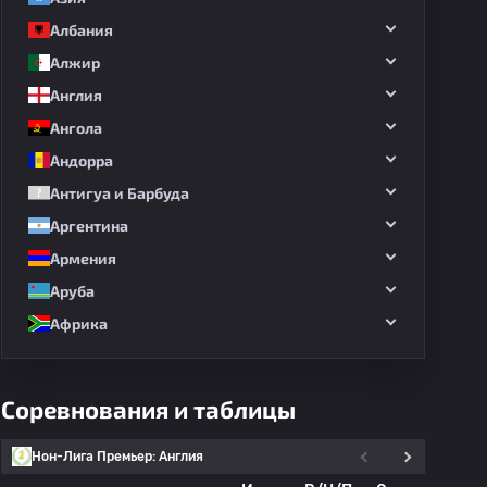
Албания
Алжир
Англия
Ангола
Андорра
Антигуа и Барбуда
Аргентина
Армения
Аруба
Африка
Соревнования и таблицы
Нон-Лига Премьер: Англия