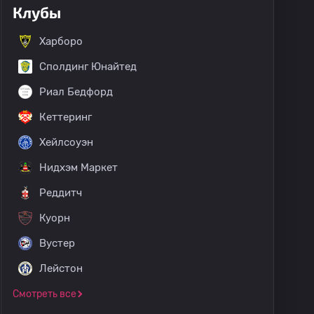
Клубы
Харборо
Сполдинг Юнайтед
Риал Бедфорд
Кеттеринг
Хейлсоуэн
Нидхэм Маркет
Реддитч
Куорн
Вустер
Лейстон
Смотреть все