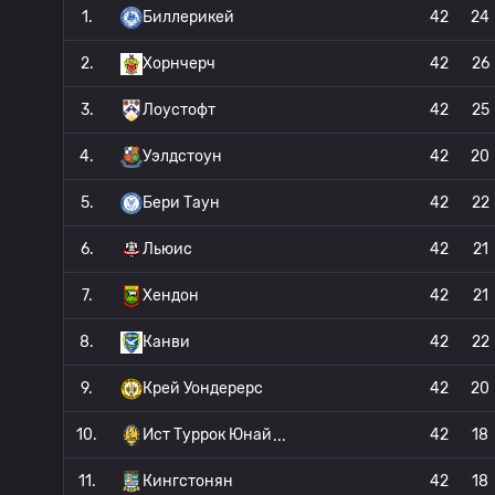
1.
Биллерикей
42
24
2.
Хорнчерч
42
26
3.
Лоустофт
42
25
4.
Уэлдстоун
42
20
5.
Бери Таун
42
22
6.
Льюис
42
21
7.
Хендон
42
21
8.
Канви
42
22
9.
Крей Уондерерс
42
20
10.
Ист Туррок Юнай
42
18
11.
Кингстонян
42
18