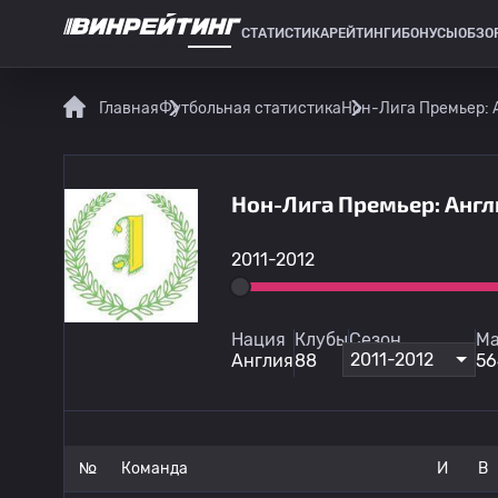
СТАТИСТИКА
РЕЙТИНГИ
БОНУСЫ
ОБЗО
СПОРТИВНАЯ СТАТИСТИКА
Главная
Футбольная статистика
Нон-Лига Премьер: 
Нон-Лига Премьер: Англи
2011-2012
Нация
Клубы
Сезон
Ма
2011-2012
Англия
88
56
№
Команда
И
В