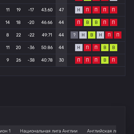
Н
П
П
П
П
11
19
-17
43:60
47
П
В
В
П
П
14
18
-20
46:66
44
?
Н
В
Н
П
П
8
22
-22
49:71
44
Н
П
П
В
В
11
20
-36
50:86
44
П
П
П
В
П
9
26
-38
40:78
30
ион 1
Национальная лига Англии
Английская лига кон