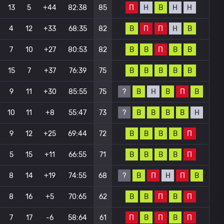
П
Н
В
Н
Н
13
5
+44
82:38
85
В
П
П
Н
В
4
12
+33
68:35
82
В
В
П
В
В
7
10
+27
80:53
82
В
В
В
В
В
15
7
+37
76:39
75
?
В
Н
В
П
В
9
11
+30
85:55
75
?
В
В
В
В
Н
10
11
+8
55:47
73
В
В
В
В
П
9
12
+25
69:44
72
В
В
В
В
П
5
15
+11
66:55
71
?
В
П
Н
П
В
8
14
+19
74:55
68
В
В
П
В
П
8
16
+5
70:65
62
П
В
П
В
П
7
17
-6
58:64
61