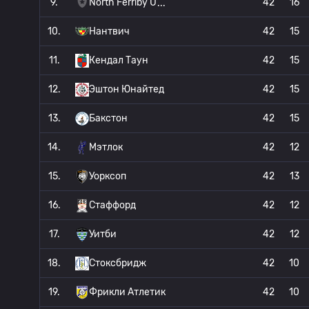
9.
North Ferriby U
42
16
10.
Нантвич
42
15
11.
Кендал Таун
42
15
12.
Эштон Юнайтед
42
15
13.
Бакстон
42
15
14.
Мэтлок
42
12
15.
Уорксоп
42
13
16.
Стаффорд
42
12
17.
Уитби
42
12
18.
Стоксбридж
42
10
19.
Фрикли Атлетик
42
10