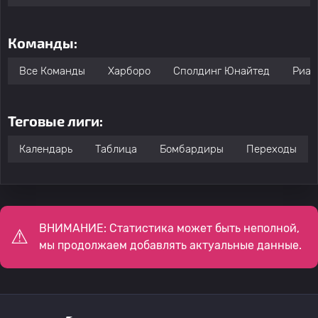
Команды:
Все Команды
Харборо
Сполдинг Юнайтед
Риал
Теговые лиги:
Календарь
Таблица
Бомбардиры
Переходы
ВНИМАНИЕ: Статистика может быть неполной,
мы продолжаем добавлять актуальные данные.