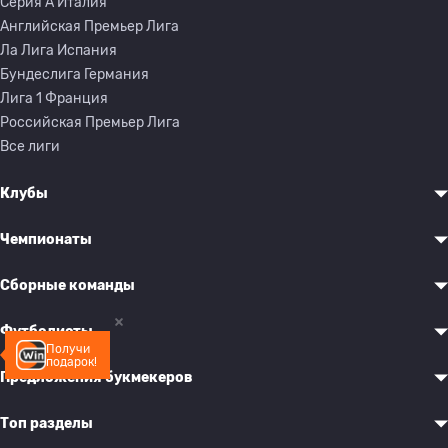
Серия A Италия
Английская Премьер Лига
Ла Лига Испания
Бундеслига Германия
Лига 1 Франция
Российская Премьер Лига
Все лиги
Клубы
Чемпионаты
Сборные команды
Футболисты
Получи
подарок!
Предложения букмекеров
Топ разделы