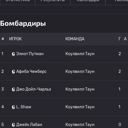
Бомбардиры
#
ИГРОК
КОМАНДА
Г
A
1
Элиот Путман
Коулвилл Таун
2
2
Афиба Чемберс
Коулвилл Таун
2
3
Джо Дойл-Чарльз
Коулвилл Таун
1
4
L. Shaw
Коулвилл Таун
1
5
Джейк Лабан
Коулвилл Таун
0