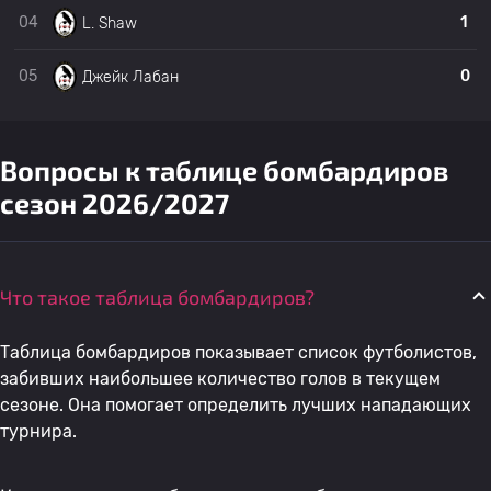
04
1
L. Shaw
19
Энди Танодж
Коулвилл Таун
0
05
0
Джейк Лабан
20
Стив Тауэрс
Коулвилл Таун
0
21
Тимоти Берридж
Коулвилл Таун
0
Вопросы к таблице бомбардиров
сезон 2026/2027
22
K. Cook
Коулвилл Таун
0
Что такое таблица бомбардиров?
23
Ронни Морли
Коулвилл Таун
0
Таблица бомбардиров показывает список футболистов,
24
Уэсли Йорк
Коулвилл Таун
0
забивших наибольшее количество голов в текущем
сезоне. Она помогает определить лучших нападающих
турнира.