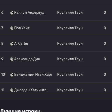
6
Каллум Андервуд
Коулвилл Таун
0
7
Пол Уайт
Коулвилл Таун
0
8
A. Carter
Коулвилл Таун
0
9
Александр Дин
Коулвилл Таун
0
10
Бенджамин Итан Харт
Коулвилл Таун
0
11
Джордан Хатчингс
Коулвилл Таун
0
12
Эрве Пепе-Н'Гома
Коулвилл Таун
0
Лучшие игроки