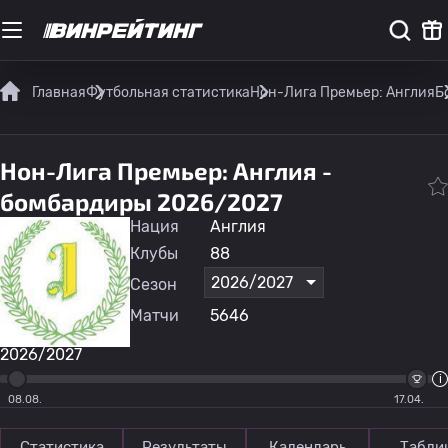
Главная
Футбольная статистика
Нон-Лига Премьер: Англия
Б
Нон-Лига Премьер: Англия -
бомбардиры 2026/2027
Нация
Англия
Клубы
88
2026/2027
Сезон
Матчи
5646
2026/2027
08.08.
17.04.
Статистика
Результаты
Календарь
Табли