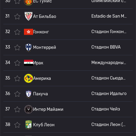
30
Олимпийский стадион Хаммади-Агреби
ЕС Тунис
31
Estadio de San Mamés
Ат Бильбао
32
Стадион Гонконга
Гонконг
33
Стадион BBVA
Монтеррей
34
Международный стадион в Басре
Ирак
35
Стадион Сьюдад-де-лос-Депортес
Америка
36
Стадион Идальго
Пакуча
37
Стадион Чейз
Интер Майами
38
Стадион Леон (Ноу Камп)
Клуб Леон