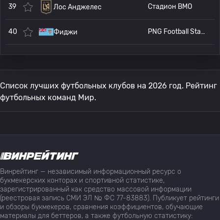
39
Стадион BMO
Лос Анджелес
40
PNG Football Stadium
Фиджи
Список лучших футбольных клубов на 2026 год. Рейтинг
футбольных команд Мир.
Винрейтинг — независимый информационный ресурс о
букмекерских конторах и спортивной статистике,
зарегистрированный как средство массовой информации
(реестровая запись СМИ ЭЛ № ФС 77-83883). Публикует рейтинги
и обзоры букмекеров, сравнения коэффициентов, обучающие
материалы для беттеров, а также футбольную статистику: