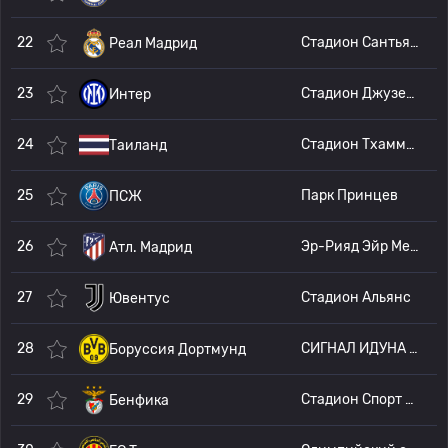
22
Стадион Сантьяго Бернабеу
Реал Мадрид
23
Стадион Джузеппе Меацца
Интер
24
Стадион Тхаммасат
Таиланд
25
Парк Принцев
ПСЖ
26
Эр-Рияд Эйр Метрополитано
Атл. Мадрид
27
Стадион Альянс
Ювентус
28
СИГНАЛ ИДУНА ПАРК
Боруссия Дортмунд
29
Стадион Спорт Лисбоа и Бенфика (да Луж)
Бенфика