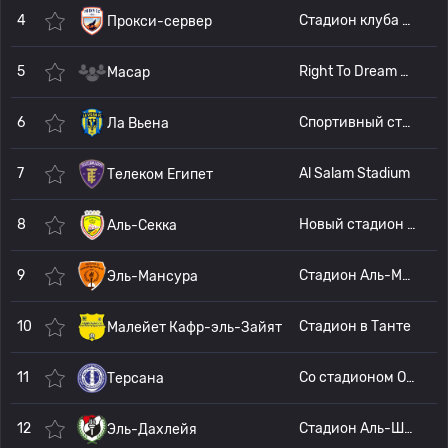
4
Стадион клуба Прокси
Прокси-сервер
5
Right To Dream School Stadium
Масар
6
Спортивный стадион Аль-Ассиути
Ла Вьена
7
Al Salam Stadium
Телеком Египет
8
Новый стадион в Суэце
Аль-Секка
9
Стадион Аль-Манхура
Эль-Мансура
10
Стадион в Танте
Малейет Кафр-эль-Зайят
11
Со стадионом Окба
Терсана
12
Стадион Аль-Шорта
Эль-Дахлейя