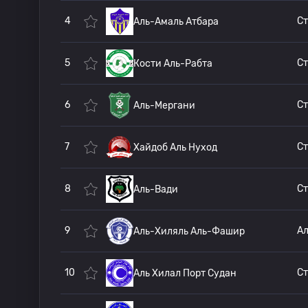
4
Аль-Амаль Атбара
5
Ст
Кости Аль-Рабта
6
Аль-Мергани
7
Хайдоб Аль Нуход
8
Аль-Вади
9
Ал
Аль-Хиляль Аль-Фашир
10
Аль Хилал Порт Судан