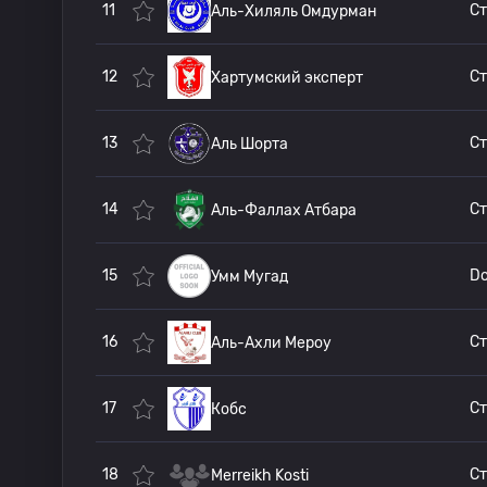
11
Аль-Хиляль Омдурман
12
Хартумский эксперт
13
Аль Шорта
14
Аль-Фаллах Атбара
15
Do
Умм Мугад
16
Ст
Аль-Ахли Мероу
17
Ст
Кобс
18
Ст
Merreikh Kosti