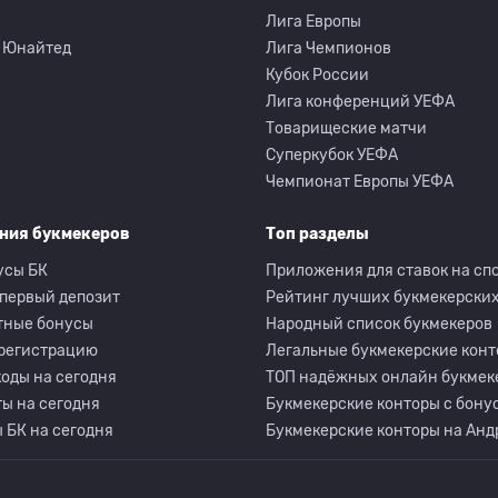
Лига Европы
 Юнайтед
Лига Чемпионов
Кубок России
Лига конференций УЕФА
Товарищеские матчи
Суперкубок УЕФА
Чемпионат Европы УЕФА
ния букмекеров
Топ разделы
усы БК
Приложения для ставок на сп
 первый депозит
Рейтинг лучших букмекерских
тные бонусы
Народный список букмекеров
 регистрацию
Легальные букмекерские кон
оды на сегодня
ТОП надёжных онлайн букмек
ы на сегодня
Букмекерские конторы с бону
 БК на сегодня
Букмекерские конторы на Анд