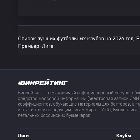
Список лучших футбольных клубов на 2026 год. 
Премьер-Лига.
Винрейтинг — независимый информационный ресурс о бук
средство массовой информации (реестровая запись СМИ 
коэффициентов, обучающие материалы для беттеров, а та
и статистику по ведущим лигам мира — АПЛ, Бундеслига, 
легальных российских букмекеров.
Лиги
Клубы