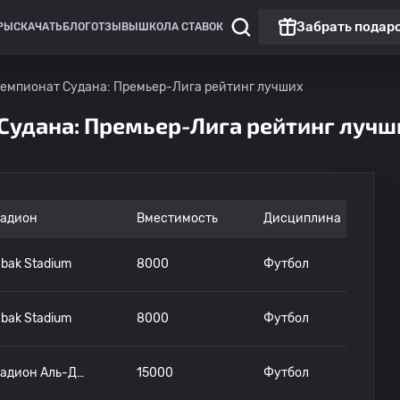
Забрать подар
РЫ
СКАЧАТЬ
БЛОГ
ОТЗЫВЫ
ШКОЛА СТАВОК
емпионат Судана: Премьер-Лига рейтинг лучших
удана: Премьер-Лига рейтинг лучш
тадион
Вместимость
Дисциплина
bak Stadium
8000
Футбол
bak Stadium
8000
Футбол
Стадион Аль-Джазира
15000
Футбол