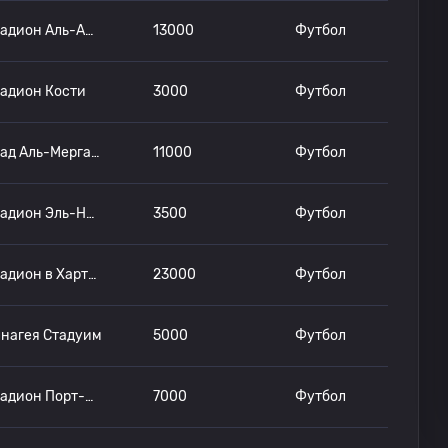
Стадион Аль-Амаль Атбара
13000
Футбол
адион Кости
3000
Футбол
Стад Аль-Мергани Кассала
11000
Футбол
Стадион Эль-Нахуд
3500
Футбол
Стадион в Хартуме
23000
Футбол
нагея Стадуим
5000
Футбол
Стадион Порт-Судан
7000
Футбол