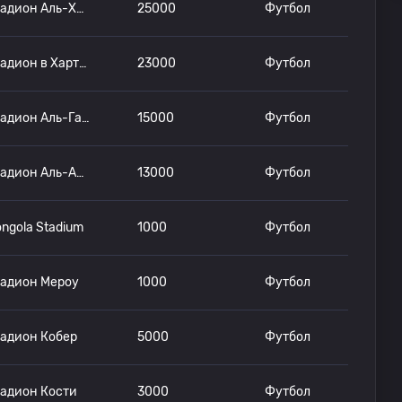
Стадион Аль-Хиляль
25000
Футбол
Стадион в Хартуме
23000
Футбол
Стадион Аль-Гадарф
15000
Футбол
Стадион Аль-Амаль Атбара
13000
Футбол
ngola Stadium
1000
Футбол
адион Мероу
1000
Футбол
адион Кобер
5000
Футбол
адион Кости
3000
Футбол