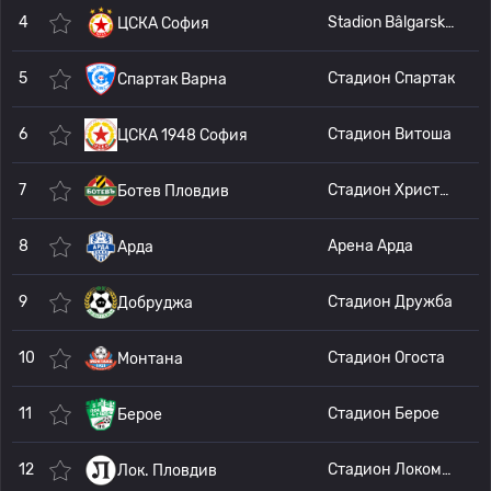
4
Stadion Bâlgarska Armija
ЦСКА София
5
Стадион Спартак
Спартак Варна
6
Стадион Витоша
ЦСКА 1948 София
7
Стадион Христо Ботев
Ботев Пловдив
8
Арена Арда
Арда
9
Стадион Дружба
Добруджа
10
Стадион Огоста
Монтана
11
Стадион Берое
Берое
12
Стадион Локомотив
Лок. Пловдив