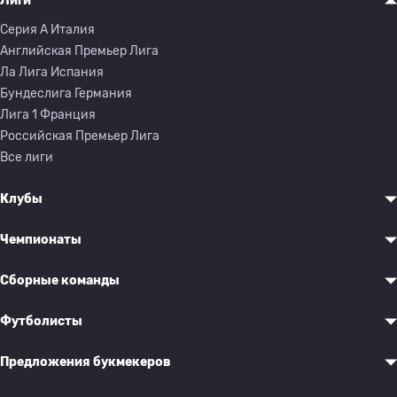
Лиги
Серия A Италия
Английская Премьер Лига
Ла Лига Испания
Бундеслига Германия
Лига 1 Франция
Российская Премьер Лига
Все лиги
Клубы
Чемпионаты
Сборные команды
Футболисты
Предложения букмекеров