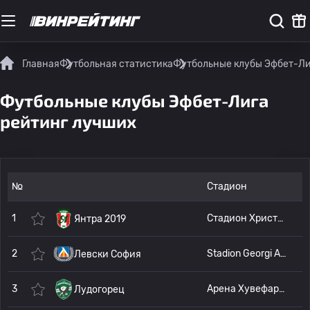
Главная
Футбольная статистика
Футбольные клубы Эфбет-Ли
Футбольные клубы Эфбет-Лига
рейтинг лучших
№
Стадион
1
Стадион Христо Ботев
Янтра 2019
2
Stadion Georgi Asparuhov
Левски София
3
Арена Хувефарма
Лудогорец