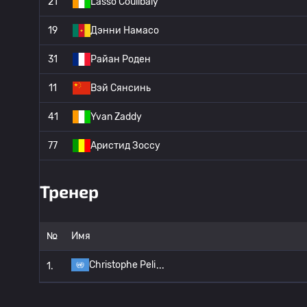
21
Lasso Coulibaly
19
Дэнни Намасо
31
Райан Роден
11
Вэй Сянсинь
41
Yvan Zaddy
77
Аристид Зоссу
Тренер
№
Имя
Christophe Peli
1.