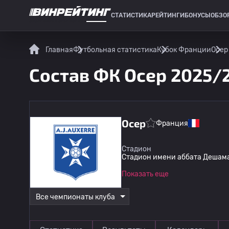
СТАТИСТИКА
РЕЙТИНГИ
БОНУСЫ
ОБЗО
СПОРТИВНАЯ СТАТИСТИКА
Главная
Футбольная статистика
Кубок Франции
Осер
Состав ФК Осер 2025/
Осер
Франция
Стадион
Стадион имени аббата Дешама
Показать еще
Все чемпионаты клуба