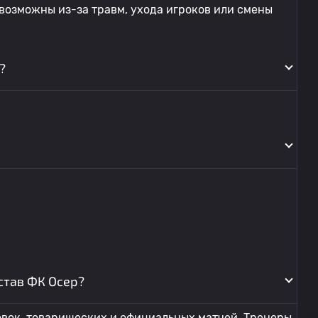
 возможны из-за травм, ухода игроков или смены
?
став ФК Осер?
овок, товарищеских и официальных матчей. Тренеры