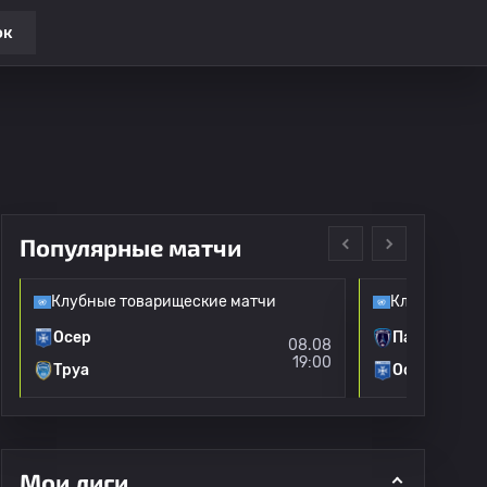
ок
Популярные матчи
Клубные товарищеские матчи
Клубные тов
Осер
Париж ФК
08.08
19:00
Труа
Осер
Мои лиги