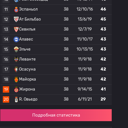
Эспаньол
38
12/10/16
46
11
Ат Бильбао
38
13/6/19
45
12
Севилья
38
12/7/19
43
13
Алавес
38
11/10/17
43
14
Эльче
38
10/13/15
43
15
Леванте
38
11/9/18
42
16
Осасуна
38
11/9/18
42
17
Майорка
38
11/9/18
42
18
Жирона
38
9/14/15
41
19
R. Овьедо
38
6/11/21
29
20
Подробная статистика