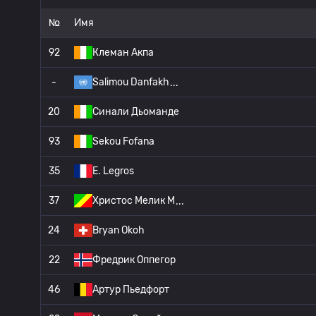
№
Имя
92
Клеман Акпа
-
Salimou Danfakh
20
Синали Дьоманде
93
Sekou Fofana
35
E. Legros
37
Христос Мелик М
24
Bryan Okoh
22
Фредрик Оппегор
46
Артур Пьедфорт