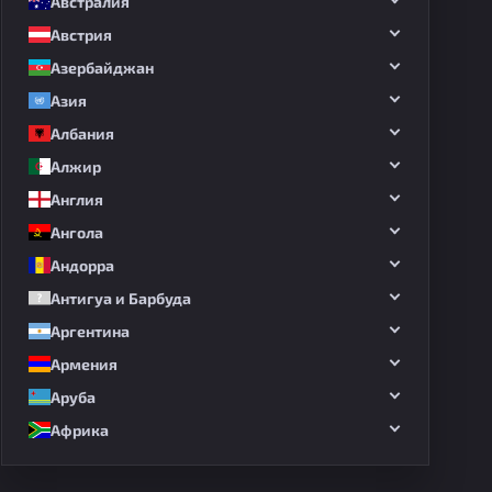
Австралия
Австрия
Азербайджан
Азия
Албания
Алжир
Англия
Ангола
Андорра
Антигуа и Барбуда
Аргентина
Армения
Аруба
Африка