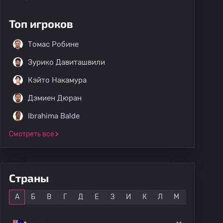
Топ игроков
Томас Робине
Зурико Давиташвили
Кэйто Накамура
Дэмиен Дюран
Ibrahima Balde
Смотреть все
Страны
Все
А
Б
В
Г
Д
Е
З
И
К
Л
М
Н
О