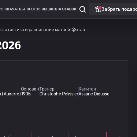
Забрать подар
РЫ
СКАЧАТЬ
БЛОГ
ОТЗЫВЫ
ШКОЛА СТАВОК
 статистика и расписание матчей
Состав
2026
Клубные товарищеские матчи
Основан
Тренер
Капитан
 (Auxerre)
1905
Christophe Pelissier
Assane Diousse
Париж ФК
12.08
15:00
Осер