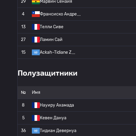
29
Марвин Сенайя
4
Франсиско Андре
13
Телли Сиве
27
Ламин Сай
15
Ackah-Tidiane Z
Полузащитники
№
Имя
8
Науиру Ахамада
5
Кевен Дануа
36
Тидиан Девернуа