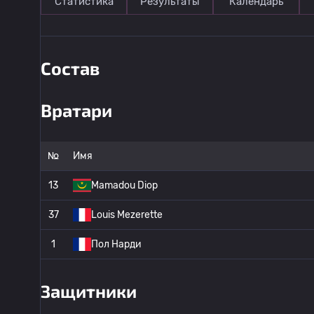
Статистика
Результаты
Календарь
Состав
Вратари
№
Имя
13
Mamadou Diop
37
Louis Mezerette
1
Пол Нарди
Защитники