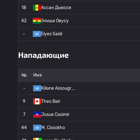
18
Ассан Дьюссе
42
Элиша Овусу
-
Elyes Saidi
Нападающие
№
Имя
-
Kiliane Assougr
9
Theo Bair
7
Josue Casimir
44
M. Cissokho