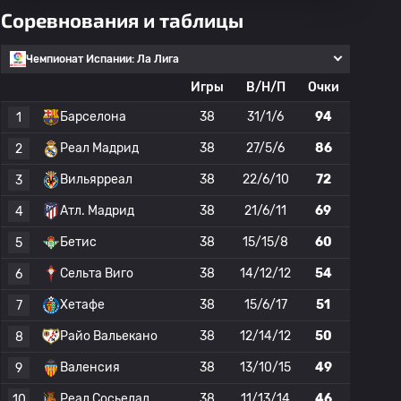
Соревнования и таблицы
Чемпионат Испании: Ла Лига
Игры
В/Н/П
Очки
Барселона
38
31/1/6
94
1
Реал Мадрид
38
27/5/6
86
2
Вильярреал
38
22/6/10
72
3
Атл. Мадрид
38
21/6/11
69
4
Бетис
38
15/15/8
60
5
Сельта Виго
38
14/12/12
54
6
Хетафе
38
15/6/17
51
7
Райо Вальекано
38
12/14/12
50
8
Валенсия
38
13/10/15
49
9
Реал Сосьедад
38
11/13/14
46
10