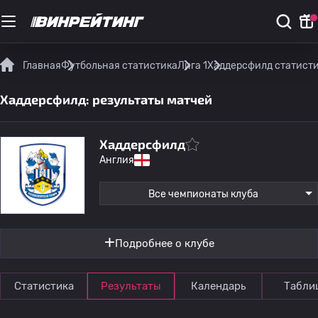
Главная
Футбольная статистика
Лига 1
Хаддерсфилд статисти
Хаддерсфилд: результаты матчей
Хаддерсфилд
Англия
Все чемпионаты клуба
Подробнее о клубе
Статистика
Результаты
Календарь
Табли