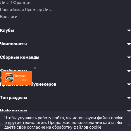
Лига 1 Франция
Российская Премьер Лига
Все лиги
Клубы
Чемпионаты
Сборные команды
Футболисты
Получи
подарок!
Предложения букмекеров
Топ разделы
Информация
Чтобы улучшить работу сайта, мы используем файлы cookie
и другие технологии. Продолжая использование сайта, Вы
О компании
даете свое согласие на обработку
файлов cookie
.