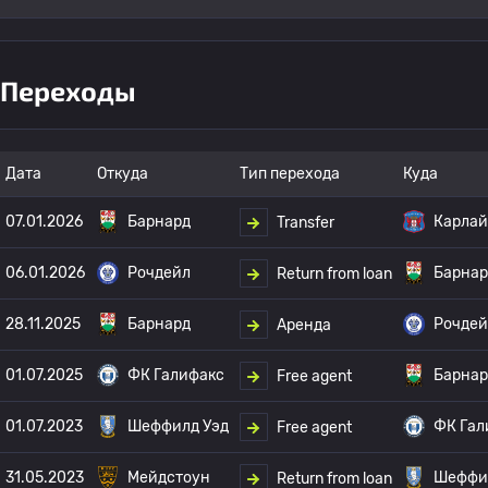
Переходы
Дата
Откуда
Тип перехода
Куда
07.01.2026
Барнард
Карлай
Transfer
06.01.2026
Рочдейл
Барнар
Return from loan
28.11.2025
Барнард
Рочдей
Аренда
01.07.2025
ФК Галифакс
Барнар
Free agent
01.07.2023
Шеффилд Уэд
ФК Гал
Free agent
31.05.2023
Мейдстоун
Шеффи
Return from loan