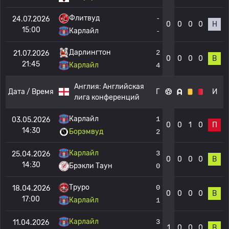
Флитвуд
-
24.07.2026
0
0
0
0
Н
15:00
Карлайл
-
Дарлингтон
2
21.07.2026
0
0
0
0
В
21:45
Карлайл
4
Англия:
Английская
Дата / Время
Г
И
лига конференций
Карлайл
1
03.05.2026
0
0
1
0
П
14:30
Борэмвуд
2
Карлайл
3
25.04.2026
0
0
0
0
В
14:30
Брэкли Таун
0
Труро
0
18.04.2026
0
0
0
0
В
17:00
Карлайл
1
Карлайл
3
11.04.2026
1
0
0
0
В