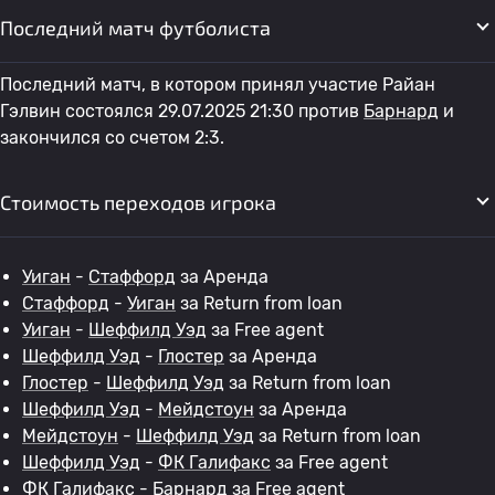
Последний матч футболиста
Последний матч, в котором принял участие Райан
Гэлвин состоялся 29.07.2025 21:30 против
Барнард
и
закончился со счетом 2:3.
Стоимость переходов игрока
Уиган
-
Стаффорд
за Аренда
Стаффорд
-
Уиган
за Return from loan
Уиган
-
Шеффилд Уэд
за Free agent
Шеффилд Уэд
-
Глостер
за Аренда
Глостер
-
Шеффилд Уэд
за Return from loan
Шеффилд Уэд
-
Мейдстоун
за Аренда
Мейдстоун
-
Шеффилд Уэд
за Return from loan
Шеффилд Уэд
-
ФК Галифакс
за Free agent
ФК Галифакс
-
Барнард
за Free agent