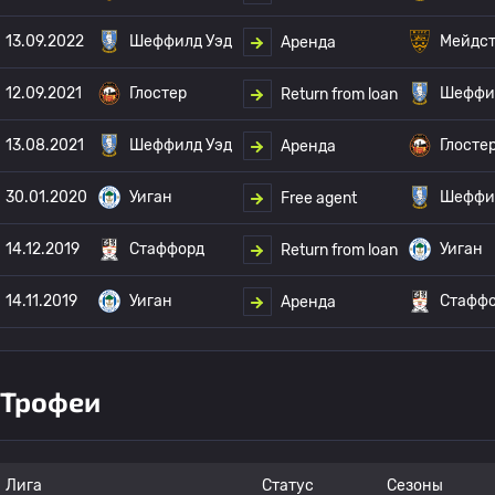
13.09.2022
Шеффилд Уэд
Мейдс
Аренда
12.09.2021
Глостер
Шеффи
Return from loan
13.08.2021
Шеффилд Уэд
Глосте
Аренда
30.01.2020
Уиган
Шеффи
Free agent
14.12.2019
Стаффорд
Уиган
Return from loan
14.11.2019
Уиган
Стафф
Аренда
Трофеи
Лига
Статус
Сезоны