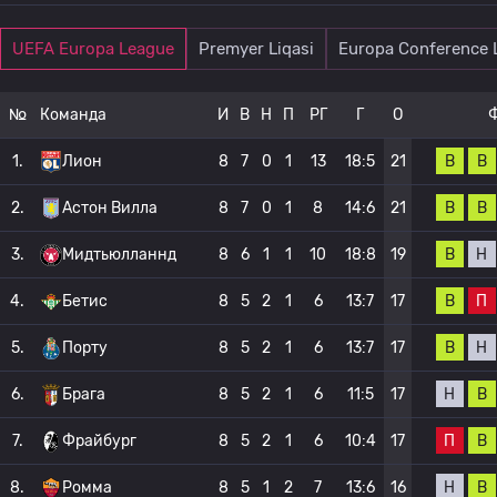
UEFA Europa League
Premyer Liqasi
Europa Conference 
№
Команда
И
В
Н
П
РГ
Г
О
В
В
1.
Лион
8
7
0
1
13
18:5
21
В
В
2.
Астон Вилла
8
7
0
1
8
14:6
21
В
Н
3.
Мидтьюлланнд
8
6
1
1
10
18:8
19
В
П
4.
Бетис
8
5
2
1
6
13:7
17
В
Н
5.
Порту
8
5
2
1
6
13:7
17
Н
В
6.
Брага
8
5
2
1
6
11:5
17
П
В
7.
Фрайбург
8
5
2
1
6
10:4
17
Н
В
8.
Ромма
8
5
1
2
7
13:6
16