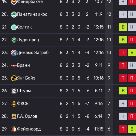
Н
П
19.
Фенербахче
8
3
3
2
3
10:7
12
Н
Н
20.
Панатинаикос
8
3
3
2
2
11:9
12
В
Н
21.
Селтик
8
3
2
3
-2
13:15
11
В
П
22.
Лудогорец
8
3
1
4
-3
12:15
10
П
В
23.
Динамо Загреб
8
3
1
4
-4
12:16
10
П
Н
24.
Бранн
8
2
3
3
-2
9:11
9
П
П
25.
Янг Бойз
8
3
0
5
-6
10:16
9
В
П
26.
Штурм
8
2
1
5
-6
5:11
7
Н
П
27.
ФКСБ
8
2
1
5
-7
9:16
7
Н
П
28.
Г.А. Орлов
8
2
1
5
-8
6:14
7
П
В
29.
Фейеноорд
8
2
0
6
-4
11:15
6