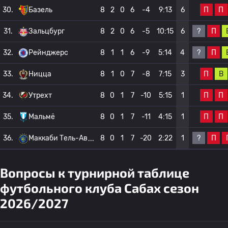
П
П
30.
Базель
8
2
0
6
-4
9:13
6
?
П
31.
Зальцбург
8
2
0
6
-5
10:15
6
?
П
32.
Рейнджерс
8
1
1
6
-9
5:14
4
П
В
33.
Ницца
8
1
0
7
-8
7:15
3
П
П
34.
Утрехт
8
0
1
7
-10
5:15
1
П
П
35.
Мальмё
8
0
1
7
-11
4:15
1
?
П
36.
Маккаби Тель-Ав
8
0
1
7
-20
2:22
1
Вопросы к турнирной таблице
футбольного клуба Сабах сезон
2026/2027