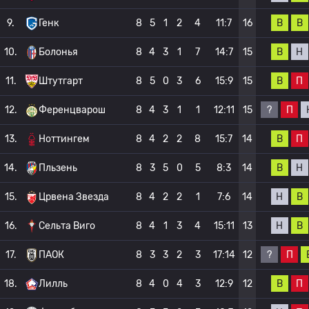
В
В
9.
Генк
8
5
1
2
4
11:7
16
В
Н
10.
Болонья
8
4
3
1
7
14:7
15
В
П
11.
Штутгарт
8
5
0
3
6
15:9
15
?
П
12.
Ференцварош
8
4
3
1
1
12:11
15
В
П
13.
Ноттингем
8
4
2
2
8
15:7
14
В
Н
14.
Пльзень
8
3
5
0
5
8:3
14
Н
В
15.
Црвена Звезда
8
4
2
2
1
7:6
14
Н
В
16.
Сельта Виго
8
4
1
3
4
15:11
13
?
П
17.
ПАОК
8
3
3
2
3
17:14
12
В
П
18.
Лилль
8
4
0
4
3
12:9
12