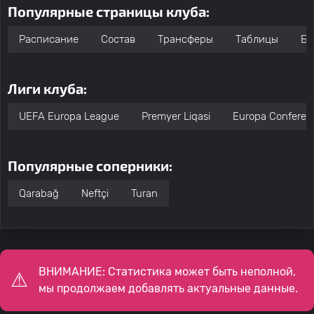
Популярные страницы клуба:
Расписание
Состав
Трансферы
Таблицы
Бо
Лиги клуба:
UEFA Europa League
Premyer Liqasi
Europa Conferen
Популярные соперники:
Qarabağ
Neftçi
Turan
ВНИМАНИЕ: Статистика может быть неполной,
мы продолжаем добавлять актуальные данные.