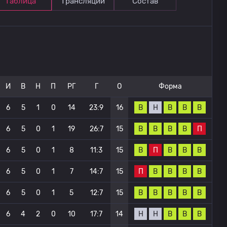
Таблица
Трансляции
Состав
И
В
Н
П
РГ
Г
О
Форма
В
Н
В
В
В
6
5
1
0
14
23:9
16
В
В
В
В
П
6
5
0
1
19
26:7
15
В
П
В
В
В
6
5
0
1
8
11:3
15
П
В
В
В
В
6
5
0
1
7
14:7
15
В
В
В
В
В
6
5
0
1
5
12:7
15
Н
Н
В
В
В
6
4
2
0
10
17:7
14