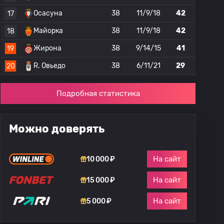
Осасуна
38
11/9/18
42
17
Майорка
38
11/9/18
42
18
Жирона
38
9/14/15
41
19
R. Овьедо
38
6/11/21
29
20
Подробная статистика
Можно доверять
На сайт
10 000 ₽
На сайт
15 000 ₽
На сайт
5 000 ₽