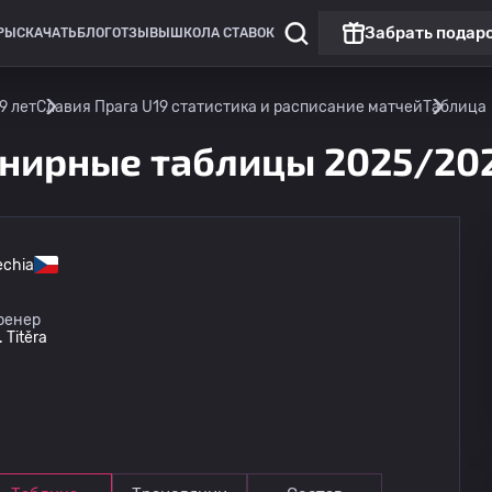
Забрать подар
РЫ
СКАЧАТЬ
БЛОГ
ОТЗЫВЫ
ШКОЛА СТАВОК
9 лет
Славия Прага U19 статистика и расписание матчей
Таблица
урнирные таблицы 2025/20
echia
Лига Европы
Топ матч
ренер
. Titěra
Бенфика
сегодня
22:00
Сердца