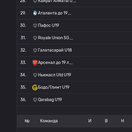
28.
Кайрат Алматы U
29.
Аталанта до 19
30.
Пафос U19
31.
Royale Union SG
32.
Галатасарай U18
33.
Арсенал до 19 л
34.
Ньюкасл Utd U19
35.
Бодо/Глимт U19
36.
Qarabag U19
№
Команда
И
В
Н