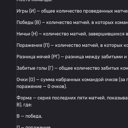
Игры (И) — общее количество проведенных матче
Победы (В) — количество матчей, в которых кома
Ничьи (Н) — количество матчей, завершившихся 
Поражения (П) — количество матчей, в которых 
Разница мячей (РГ) — разница между забитыми 
Забитые голы (Г) — общее количество забитых ко
Очки (О) — сумма набранных командой очков (за п
поражение — 0 очков).
Форма — серия последних пяти матчей, показыв
В), где:
В — победа,
П — поражение,