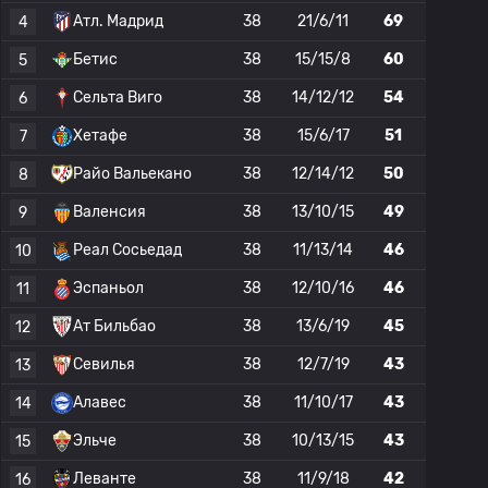
Атл. Мадрид
38
21/6/11
69
4
Бетис
38
15/15/8
60
5
Сельта Виго
38
14/12/12
54
6
Хетафе
38
15/6/17
51
7
Райо Вальекано
38
12/14/12
50
8
Валенсия
38
13/10/15
49
9
Реал Сосьедад
38
11/13/14
46
10
Эспаньол
38
12/10/16
46
11
Ат Бильбао
38
13/6/19
45
12
Севилья
38
12/7/19
43
13
Алавес
38
11/10/17
43
14
Эльче
38
10/13/15
43
15
Леванте
38
11/9/18
42
16