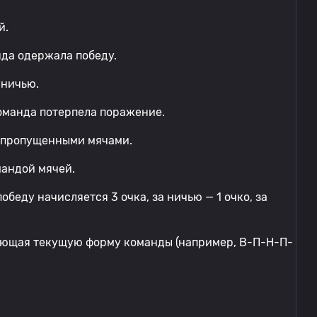
й.
нда одержала победу.
вничью.
команда потерпела поражение.
и пропущенными мячами.
мандой мячей.
обеду начисляется 3 очка, за ничью — 1 очко, за
ающая текущую форму команды (например, В-П-Н-П-