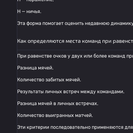
Н — ничья.
Эта форма помогает оценить недавнюю динамик
Как определяются места команд при равенст
При равенстве очков у двух или более команд 
Разница мячей.
Количество забитых мячей.
Результаты личных встреч между командами.
Разница мячей в личных встречах.
Количество выигранных матчей.
Эти критерии последовательно применяются для