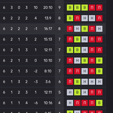
В
В
В
П
П
6
3
0
3
10
20:10
9
В
П
Н
Н
П
6
2
2
2
4
13:9
8
П
Н
В
П
Н
6
2
2
2
-1
16:17
8
П
В
Н
П
П
6
2
1
3
2
15:13
7
В
В
Н
П
П
6
2
1
3
1
12:11
7
П
Н
В
П
В
6
2
1
3
0
10:10
7
П
П
Н
П
В
6
2
1
3
-2
8:10
7
П
В
Н
Н
Н
6
1
3
2
-3
3:6
6
Н
В
Н
П
П
6
1
2
3
1
12:11
5
Н
П
П
П
В
6
1
1
4
-6
10:16
4