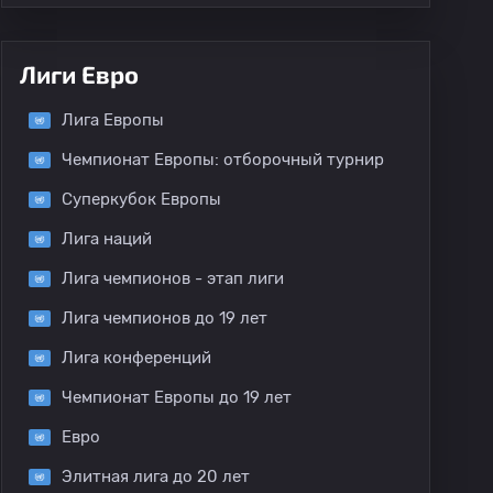
Лиги Евро
Лига Европы
Чемпионат Европы: отборочный турнир
Суперкубок Европы
Лига наций
Лига чемпионов - этап лиги
Лига чемпионов до 19 лет
Лига конференций
Чемпионат Европы до 19 лет
Евро
Элитная лига до 20 лет