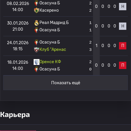
Осасуна Б
2
08.02.2026
0
0
0
0
Н
14:00
Касерено
2
Реал Мадрид Б
1
30.01.2026
0
0
0
0
Н
21:00
Осасуна Б
1
Осасуна Б
2
24.01.2026
1
0
0
0
П
18:15
Клуб "Аренас
3
Оренсе КФ
2
18.01.2026
0
0
0
0
П
14:00
Осасуна Б
0
Показать ещё
Карьера