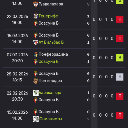
1
0
0
0
В
13:00
Гуадалахара
3
Тенерифе
1
22.03.2026
0
0
1
0
П
18:00
Осасуна Б
0
Осасуна Б
0
15.03.2026
0
0
0
0
П
14:00
Ат Бильбао Б
1
Понферрадина
0
07.03.2026
0
0
0
0
В
20:30
Осасуна Б
1
Осасуна Б
0
28.02.2026
0
0
0
0
Н
18:15
Понтеведра
0
Баракальдо
1
22.02.2026
0
0
0
0
П
20:30
Осасуна Б
0
Осасуна Б
0
15.02.2026
0
0
0
0
П
14:00
Юнионисты
2