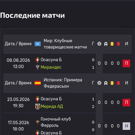
Последние матчи
Мир:
Клубные
Дата / Время
Г
И
товарищеские матчи
Осасуна Б
0
08.08.2026
0
0
0
0
П
13:00
Мирандес
1
Испания:
Примера
Дата / Время
Г
И
Федерасьон
Осасуна Б
1
23.05.2026
0
0
0
0
П
19:30
Мерида АД
2
Гоночный клуб
0
17.05.2026
Ферроль
0
0
0
0
Н
18:00
0
Осасуна Б