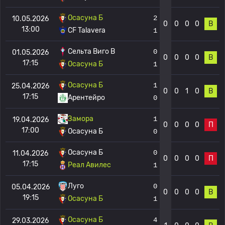
Осасуна Б
2
10.05.2026
0
0
0
0
В
13:00
CF Talavera
1
Сельта Виго B
0
01.05.2026
0
0
0
0
В
17:15
Осасуна Б
1
Осасуна Б
1
25.04.2026
0
0
1
0
В
17:15
Арентейро
0
Замора
1
19.04.2026
0
0
0
0
П
17:00
Осасуна Б
0
Осасуна Б
0
11.04.2026
0
0
0
0
П
17:15
Реал Авилес
1
Луго
0
05.04.2026
0
0
0
0
В
19:15
Осасуна Б
1
Осасуна Б
4
29.03.2026