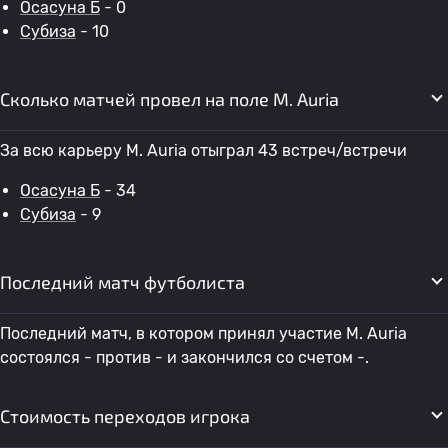
Осасуна Б
- 0
Субиза
- 10
Сколько матчей провел на поле M. Auria
За всю карьеру M. Auria отыграл 43 встреч/встречи
Осасуна Б
- 34
Субиза
- 9
Последний матч футболиста
Последний матч, в котором принял участие M. Auria
состоялся - против - и закончился со счетом -.
Стоимость переходов игрока