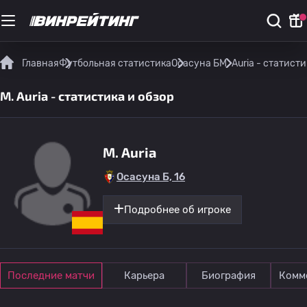
Главная
Футбольная статистика
Осасуна Б
M. Auria - статист
M. Auria - статистика и обзор
M. Auria
Осасуна Б, 16
Подробнее об игроке
Последние матчи
Карьера
Биография
Комм