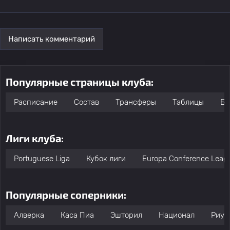
Написать комментарий
Популярные страницы клуба:
Расписание
Состав
Трансферы
Таблицы
Бо
Лиги клуба:
Portuguese Liga
Кубок лиги
Europa Conference Leag
Популярные соперники:
Алверка
Каса Пиа
Эшторил
Национал
Риу-