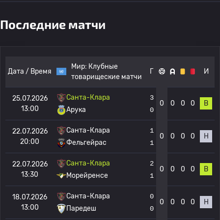
Последние матчи
Мир:
Клубные
Дата / Время
Г
И
товарищеские матчи
Санта-Клара
3
25.07.2026
0
0
0
0
В
13:00
Арука
0
Санта-Клара
1
22.07.2026
0
0
0
0
Н
20:00
Фельгейрас
1
Санта-Клара
2
22.07.2026
0
0
0
0
В
13:30
Морейренсе
1
Санта-Клара
0
18.07.2026
0
0
0
0
Н
13:00
Паредеш
0