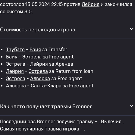
состоялся 13.05.2024 22:15 против
Лейрия
и закончился
со счетом 3:0.
Стоимость переходов игрока
Таубате
-
Баия
за Transfer
Баия
-
Эстрела
за Free agent
Эстрела
-
Лейрия
за Аренда
Лейрия
-
Эстрела
за Return from loan
Эстрела
-
Алверка
за Free agent
Алверка
-
Санта-Клара
за Free agent
Как часто получает травмы Brenner
Последний раз Brenner получил травму - . Вылечил .
Самая популярная травма игрока - .