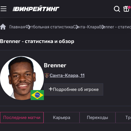
Главная
Футбольная статистика
Санта-Клара
Brenner - стати
Brenner - статистика и обзор
Brenner
Санта-Клара, 11
Подробнее об игроке
Последние матчи
Карьера
Переходы
Тр