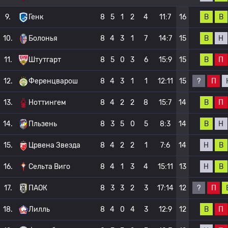
В
В
9.
Генк
8
5
1
2
4
11:7
16
В
Н
10.
Болонья
8
4
3
1
7
14:7
15
В
П
11.
Штутгарт
8
5
0
3
6
15:9
15
?
П
12.
Ференцварош
8
4
3
1
1
12:11
15
В
П
13.
Ноттингем
8
4
2
2
8
15:7
14
В
Н
14.
Пльзень
8
3
5
0
5
8:3
14
Н
В
15.
Црвена Звезда
8
4
2
2
1
7:6
14
Н
В
16.
Сельта Виго
8
4
1
3
4
15:11
13
?
П
17.
ПАОК
8
3
3
2
3
17:14
12
В
П
18.
Лилль
8
4
0
4
3
12:9
12