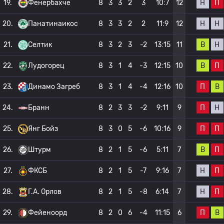
Н
П
19.
Фенербахче
8
3
3
2
3
10:7
12
Н
Н
20.
Панатинаикос
8
3
3
2
2
11:9
12
В
Н
21.
Селтик
8
3
2
3
-2
13:15
11
В
П
22.
Лудогорец
8
3
1
4
-3
12:15
10
П
В
23.
Динамо Загреб
8
3
1
4
-4
12:16
10
П
Н
24.
Бранн
8
2
3
3
-2
9:11
9
П
П
25.
Янг Бойз
8
3
0
5
-6
10:16
9
В
П
26.
Штурм
8
2
1
5
-6
5:11
7
Н
П
27.
ФКСБ
8
2
1
5
-7
9:16
7
Н
П
28.
Г.А. Орлов
8
2
1
5
-8
6:14
7
П
В
29.
Фейеноорд
8
2
0
6
-4
11:15
6