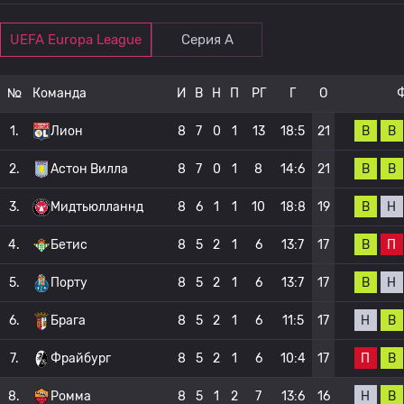
UEFA Europa League
Серия А
№
Команда
И
В
Н
П
РГ
Г
О
В
В
1.
Лион
8
7
0
1
13
18:5
21
В
В
2.
Астон Вилла
8
7
0
1
8
14:6
21
В
Н
3.
Мидтьюлланнд
8
6
1
1
10
18:8
19
В
П
4.
Бетис
8
5
2
1
6
13:7
17
В
Н
5.
Порту
8
5
2
1
6
13:7
17
Н
В
6.
Брага
8
5
2
1
6
11:5
17
П
В
7.
Фрайбург
8
5
2
1
6
10:4
17
Н
В
8.
Ромма
8
5
1
2
7
13:6
16