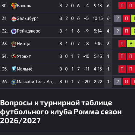
П
П
30.
Базель
8
2
0
6
-4
9:13
6
?
П
31.
Зальцбург
8
2
0
6
-5
10:15
6
?
П
32.
Рейнджерс
8
1
1
6
-9
5:14
4
П
В
33.
Ницца
8
1
0
7
-8
7:15
3
П
П
34.
Утрехт
8
0
1
7
-10
5:15
1
П
П
35.
Мальмё
8
0
1
7
-11
4:15
1
?
П
36.
Маккаби Тель-Ав
8
0
1
7
-20
2:22
1
Вопросы к турнирной таблице
футбольного клуба Ромма сезон
2026/2027