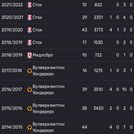
2021/2022
Сток
10
822
0
3
0
2020/2021
Сток
29
2351
1
0
6
0
2019/2020
Сток
43
3773
4
1
3
0
2018/2019
Сток
17
1530
0
2
0
2018/2019
Мидлсбро
10
722
0
1
0
Вулверхэмптон
2017/2018
16
1275
1
0
3
1
Уондерерс
Вулверхэмптон
2016/2017
39
3510
4
0
10
0
Уондерерс
Вулверхэмптон
2015/2016
38
3420
2
0
2
0
Уондерерс
Вулверхэмптон
2014/2015
44
4
0
7
0
Уондерерс