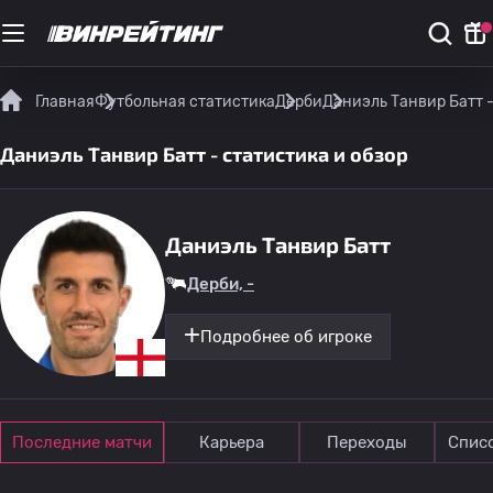
Главная
Футбольная статистика
Дерби
Даниэль Танвир Батт -
Даниэль Танвир Батт - статистика и обзор
Даниэль Танвир Батт
Дерби, -
Подробнее об игроке
Последние матчи
Карьера
Переходы
Спис