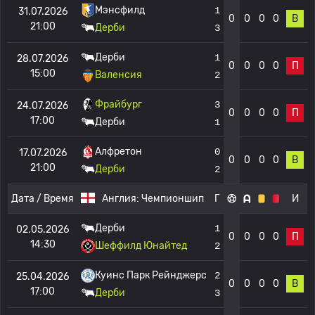
Мэнсфилд
1
31.07.2026
0
0
0
0
В
21:00
Дерби
3
Дерби
1
28.07.2026
0
0
0
0
П
15:00
Валенсия
2
Фрайбург
3
24.07.2026
0
0
0
0
П
17:00
Дерби
1
Алфретон
0
17.07.2026
0
0
0
0
В
21:00
Дерби
2
Дата / Время
Англия:
Чемпионшип
Г
И
Дерби
1
02.05.2026
0
0
0
0
П
14:30
Шеффилд Юнайтед
2
Куинс Парк Рейнджерс
2
25.04.2026
0
0
0
0
В
17:00
Дерби
3