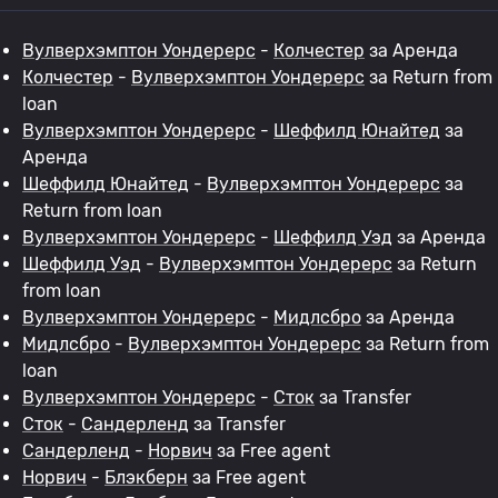
Вулверхэмптон Уондерерс
-
Колчестер
за Аренда
Колчестер
-
Вулверхэмптон Уондерерс
за Return from
loan
Вулверхэмптон Уондерерс
-
Шеффилд Юнайтед
за
Аренда
Шеффилд Юнайтед
-
Вулверхэмптон Уондерерс
за
Return from loan
Вулверхэмптон Уондерерс
-
Шеффилд Уэд
за Аренда
Шеффилд Уэд
-
Вулверхэмптон Уондерерс
за Return
from loan
Вулверхэмптон Уондерерс
-
Мидлсбро
за Аренда
Мидлсбро
-
Вулверхэмптон Уондерерс
за Return from
loan
Вулверхэмптон Уондерерс
-
Сток
за Transfer
Сток
-
Сандерленд
за Transfer
Сандерленд
-
Норвич
за Free agent
Норвич
-
Блэкберн
за Free agent