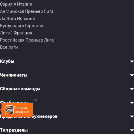
Серия A Италия
Английская Премьер Лига
Ла Лига Испания
Бундеслига Германия
Лига 1 Франция
Российская Премьер Лига
Все лиги
Клубы
Чемпионаты
Сборные команды
Футболисты
Получи
подарок!
Предложения букмекеров
Топ разделы