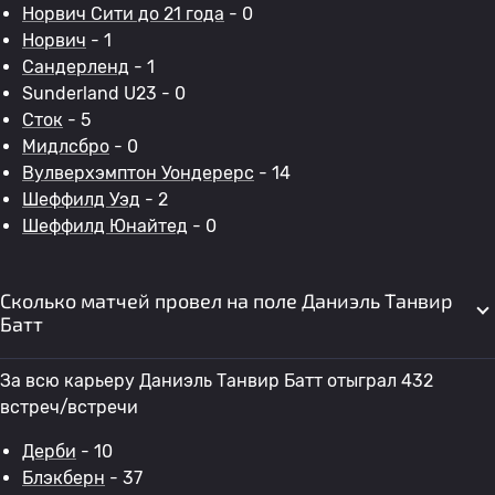
Норвич Сити до 21 года
- 0
Норвич
- 1
Сандерленд
- 1
Sunderland U23 - 0
Сток
- 5
Мидлсбро
- 0
Вулверхэмптон Уондерерс
- 14
Шеффилд Уэд
- 2
Шеффилд Юнайтед
- 0
Сколько матчей провел на поле Даниэль Танвир
Батт
За всю карьеру Даниэль Танвир Батт отыграл 432
встреч/встречи
Дерби
- 10
Блэкберн
- 37